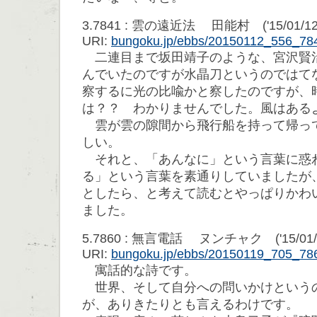
3.7841 : 雲の遠近法 田能村 ('15/01/12 0
URI:
bungoku.jp/ebbs/20150112_556_78
二連目まで坂田靖子のような、宮沢賢
んでいたのですが水晶刀というのではて
察するに光の比喩かと察したのですが、
は？？ わかりませんでした。風はある
雲が雲の隙間から飛行船を持って帰っ
しい。
それと、「あんなに」という言葉に惑
る」という言葉を素通りしていましたが
としたら、と考えて読むとやっぱりかわ
ました。
5.7860 : 無言電話 ヌンチャク ('15/01/19
URI:
bungoku.jp/ebbs/20150119_705_78
寓話的な詩です。
世界、そして自分への問いかけという
が、ありきたりとも言えるわけです。