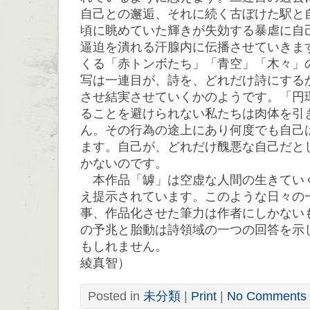
自己との邂逅、それに続く古ぼけた駅と
頃に眺めていた輝きが失効する暴虐に自
逼迫を潰れる汗腺内に伝播させていきま
くる「赤トンボたち」「青空」「木々」
写は一連目が、詩を、どれだけ詩にする
させ結実させていくかのようです。「円
ることを避けられない私たちは肉体を引
ん。その行為の途上にあり何度でも自己
ます。自己が、どれだけ醜悪な自己だと
かないのです。
本作品「罅」は空虚な人間の生きてい
え提示されています。このような日々の
事、作品化させた筆力は作者にしかない
の予兆と胎動は詩領域の一つの回答を示
もしれません。
綾真智）
Posted in
未分類
|
Print
|
No Comments 