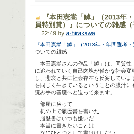
『本田憲嵩「罅」（2013年
員特別賞）』についての雑感（
22:49 by
a-hirakawa
『本田憲嵩「罅」（2013年・年間選考
ついての雑感
本田憲嵩さんの作品「罅」は、同質性
に追われていく自己肉塊が僅かな社会変
し、悲哀と共に社会存在を反芻していま
を同じく生きているということの膿汁に
読み手の基臓へと迫って来ます。
部屋に戻って
机の上で履歴書を書いた
履歴書はいつも嫌いだ
本当に書きたいことは
なにひとつとして書けはしない