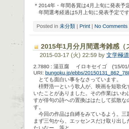
＊2014年・年間各賞は4月上旬に発表予
年間選考経過は5月上旬に発表予定で
Posted in
未分類
|
Print
|
No Comments 
2015年1月分月間選考雑感
2015-03-17 (火) 22:59 by
文学極
2.7880 : 湯豆腐 イロキセイゴ ('15/01/31
URI:
bungoku.jp/ebbs/20150131_862_78
とても面白い事をなさっています。
枡野浩一という歌人が、映画を短歌化
いたことがありました。その作業はいわ
すが俳句の詩への置換ははたして拡散な
す。
今回の作品は自縛をみているよう。三
まず三句から、エッセンスだけ取り出し
たいなー、等と。