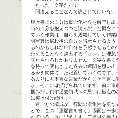
たった一文字だって
間違えることなんて許されてはいない
履歴書上の自分は概念化社会を解読し出
当の自分を抱えつつも読み説いた概念に
ていく作業は、自らを屠殺していく作業
明写真は屠殺後の自分を暗示させるよう
るのかもしれない自分を予感させるもの
絶えることなく湧出する「オレ」は理想
立たされるしかありません。文字を書く
を持って変化させた過去の瞬間を思い出
る今を肉体に、ただ置いていくのです。
あまりにも率直な言葉だからこそ率直に
が、そこには拡げられています。前に進
掴み押し倒す過去領域への思いは極点の
に突き付け続けます。
連ごとの構成が、行間の凝集性を更な
とで、この「履歴書を書く」場面は一歩
れているように思えます。二連目の過去