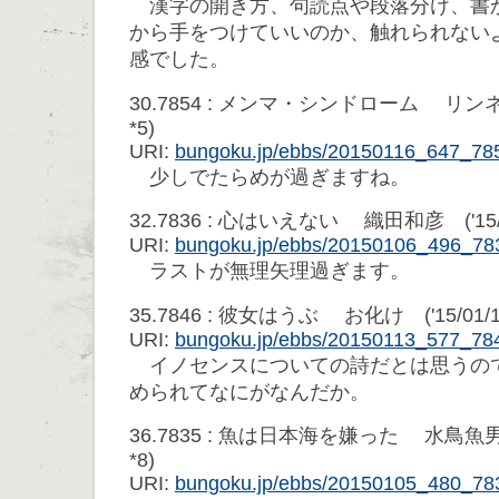
漢字の開き方、句読点や段落分け、書
から手をつけていいのか、触れられない
感でした。
30.7854 : メンマ・シンドローム リンネ ('1
*5)
URI:
bungoku.jp/ebbs/20150116_647_78
少しでたらめが過ぎますね。
32.7836 : 心はいえない 織田和彦 ('15/01/
URI:
bungoku.jp/ebbs/20150106_496_78
ラストが無理矢理過ぎます。
35.7846 : 彼女はうぶ お化け ('15/01/13 
URI:
bungoku.jp/ebbs/20150113_577_78
イノセンスについての詩だとは思うの
められてなにがなんだか。
36.7835 : 魚は日本海を嫌った 水鳥魚男 ('1
*8)
URI:
bungoku.jp/ebbs/20150105_480_78