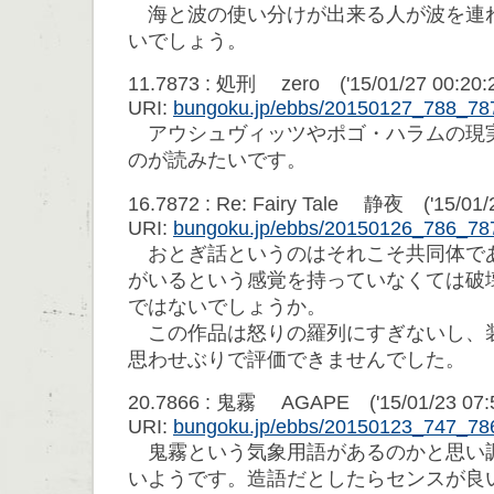
海と波の使い分けが出来る人が波を連
いでしょう。
11.7873 : 処刑 zero ('15/01/27 00:20:
URI:
bungoku.jp/ebbs/20150127_788_78
アウシュヴィッツやポゴ・ハラムの現
のが読みたいです。
16.7872 : Re: Fairy Tale 静夜 ('15/01/2
URI:
bungoku.jp/ebbs/20150126_786_78
おとぎ話というのはそれこそ共同体で
がいるという感覚を持っていなくては破
ではないでしょうか。
この作品は怒りの羅列にすぎないし、
思わせぶりで評価できませんでした。
20.7866 : 鬼霧 AGAPE ('15/01/23 07:5
URI:
bungoku.jp/ebbs/20150123_747_78
鬼霧という気象用語があるのかと思い
いようです。造語だとしたらセンスが良