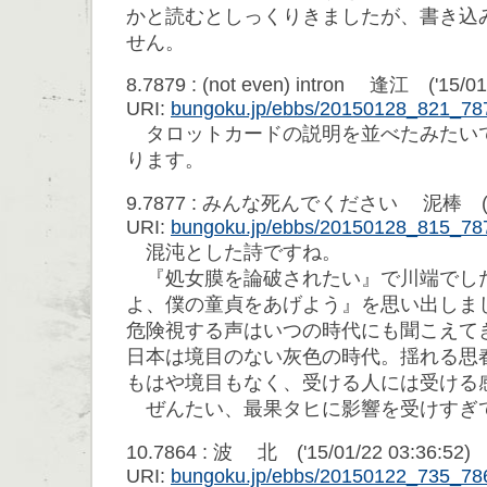
かと読むとしっくりきましたが、書き込
せん。
8.7879 : (not even) intron 逢江 ('15/01
URI:
bungoku.jp/ebbs/20150128_821_78
タロットカードの説明を並べたみたい
ります。
9.7877 : みんな死んでください 泥棒 ('15/0
URI:
bungoku.jp/ebbs/20150128_815_78
混沌とした詩ですね。
『処女膜を論破されたい』で川端でし
よ、僕の童貞をあげよう』を思い出しま
危険視する声はいつの時代にも聞こえて
日本は境目のない灰色の時代。揺れる思
もはや境目もなく、受ける人には受ける
ぜんたい、最果タヒに影響を受けすぎ
10.7864 : 波 北 ('15/01/22 03:36:52)
URI:
bungoku.jp/ebbs/20150122_735_78