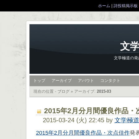
ホーム
|
詩投稿掲示板
文学
文学極道の発
トップ
アーカイブ
アバウト
コンタクト
現在の位置 -
ブログ
»
アーカイブ:
2015-03
2015年2月分月間優良作品
2015-03-24 (火) 22:45 by
文学極
2015年2月分月間優良作品・次点佳作
発