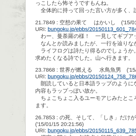
っこしたら怖そうですもんね。
全体的に持って回った言い方が多く、
21.7849 : 空想の果て はかいし ('15/01/1
URI:
bungoku.jp/ebbs/20150113_601_78
わー、曼荼羅の様！ 一見してギブア
なんとか読みましたが、一行を辿りな
ライフログは詩たり得るのでしょうか
求めたくなる詩でした。山へ行きます。
23.7868 : 世界が燃える 水鳥魚男 ('15/01/
URI:
bungoku.jp/ebbs/20150124_758_78
朗読していると日本語ラップのように
内容もラップっぽい故か。
ちょこちょこ入るユーモアじみたとこ
ます。
26.7853 : の死、そして、「しき」だけ
('15/01/15 20:21:56)
URI:
bungoku.jp/ebbs/20150115_639_78