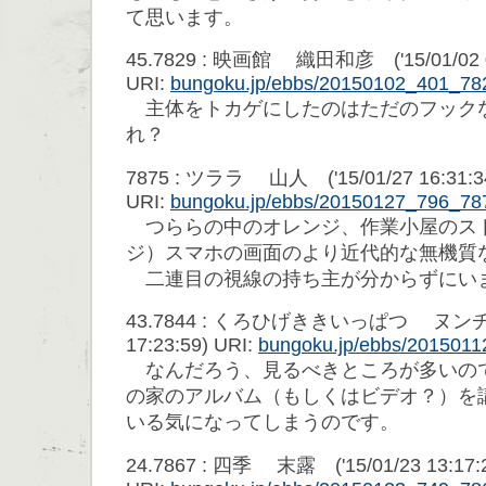
て思います。
45.7829 : 映画館 織田和彦 ('15/01/02 0
URI:
bungoku.jp/ebbs/20150102_401_78
主体をトカゲにしたのはただのフック
れ？
7875 : ツララ 山人 ('15/01/27 16:31:3
URI:
bungoku.jp/ebbs/20150127_796_78
つららの中のオレンジ、作業小屋のス
ジ）スマホの画面のより近代的な無機質
二連目の視線の持ち主が分からずにい
43.7844 : くろひげききいっぱつ ヌンチャク
17:23:59) URI:
bungoku.jp/ebbs/201501
なんだろう、見るべきところが多いの
の家のアルバム（もしくはビデオ？）を
いる気になってしまうのです。
24.7867 : 四季 末露 ('15/01/23 13:17: