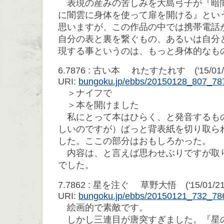
表現の産みの苦しみを大島弓子が『暗
に闇雲に身体を使って扉を開ける』とい
思いますが、この作品の中では携帯電話
自分の表と裏を繋ぐもの、あるいは自分
現する事というのは、もっと身体的なも
6.7876 : 古い本 れたすたれす ('15/01/28 
URI:
bungoku.jp/ebbs/20150128_807_78
＞ナイフで
＞本を開けました
私にとって本はひらく、と発音するも
しいのですが）ぱっと背表紙を切り取ら
した。ここの部分はおもしろかった。
内容は、と言えば思わせぶりですが取
でした。
7.7862 : 星を注ぐ 草野大悟 ('15/01/21 2
URI:
bungoku.jp/ebbs/20150121_732_78
絵画的で素敵です。
しかし三連目が唐突すぎました。『星