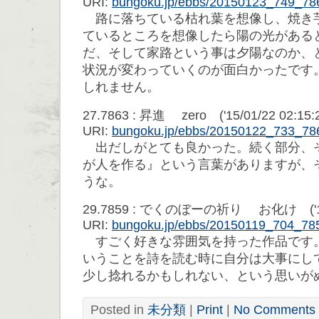
URI:
bungoku.jp/ebbs/20150123_749_78
路に落ちている枯れ葉を想像し、焼き
ているところを想像したら陽の光がある
だ、そして家路という事は夕陽なのか、
状況が変わっていくのが面白かったです
しれません。
27.7863 : 昇進 zero ('15/01/22 02:15:
URI:
bungoku.jp/ebbs/20150122_733_78
出だしがとても良かった。続く部分、
が人を作る』という言葉がありますが、
うな。
29.7859 : でくのぼーの祈り お化け ('15/0
URI:
bungoku.jp/ebbs/20150119_704_78
すごく好きな雰囲気を持った作品です
いうことを詩を読む時に自分は大事にし
少し捻れるかもしれない、という思いが
Posted in
未分類
|
Print
|
No Comments 