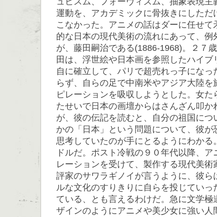
ュビスム、フォーヴィズム、抽象表現主
運動を、アカデミックに骨抜きにしただ
こなかった。アニメの話はダーに任せて
的な日本の現代美術の流れにあって、例
が、藤田嗣治である(1886-1968)。２
田は、浮世絵や日本画を参照したハイブ
自に確立して、パリで超売れっ子になっ
らず、自らの足で中南米やアジア大陸を
ピレーションを吸収しようとした。女た
たせいで日本の画壇からはさんざん叩か
が、彼の伝記を読むと、自分の祖国につ
かの「日本」という問題について、彼が
思考していたのが手にとるようにわかる
ドルだ。ポスト冷戦の９０年代以降、ア
レーションを受けて、製作する現代美術
評家のサワラギノイが言うように、彼ら
ルな文化のすりきりに自らを投じていっ
ている、とも言えるわけだ。急に文学極
ザインのようにアニメや美少女に強い人