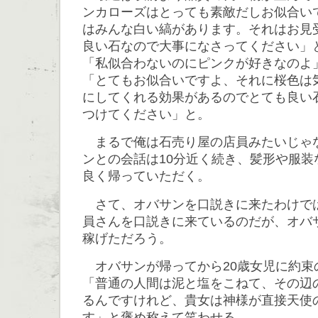
ンカローズはとっても素敵だしお似合いで
はみんな白い縞があります。それはお見
良い石なので大事になさってください」
「私似合わないのにピンクが好きなのよ
「とてもお似合いですよ、それに桜色は
にしてくれる効果があるのでとても良い
つけてください」と。
まるで俺は石売り屋の店員みたいじゃ
ンとの会話は10分近く続き、髪形や服装
良く帰っていただく。
さて、オバサンを口説きに来たわけで
員さんを口説きに来ているのだが、オバ
稼げただろう。
オバサンが帰ってから20歳女児に約束
「普通の人間は泥と塩をこねて、その辺
るんですけれど、貴女は神様が直接天使
す」と褒め称えて笑わせる。