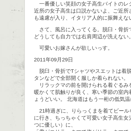
一番優しい笑顔の女子高生バイトのレ
近所の女子高生は口説かないよ、ご近所
も遠慮が入り、イタリア人的に振舞えな
さて、風呂に入ってくる。脱臼・骨折
どうしても自力では右肩周辺が洗えない
可愛いお嫁さんが欲しいっす。
2011年09月29日
脱臼・骨折でTシャツやスエットは着脱
タンなどで全部開く服しか着られない。
リラックマの前を開けられる着ぐるみ
暖かくて肌触りが良く、寒い季節の室内
ょうどいい。 北海道はもう一桁の低気温
21時過ぎに、りらっくまを着てビール
に行き、ちっちゃくて可愛い女子高生女
つに優しい）に、