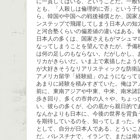
に一貫してはいる、ということだ。一般
とも、「人殺しは倫理的に否」という子
ら、韓国や中国への戦後補償とか、国家
ンステップで飛躍してしまう日本人の知
と河合塾くらいの偏差値の違いはある。
日本人の多くは、国家さえもがマシュマ
なってしまうことを望んできたが、予備
は何の足しのもならない。だがしかし、
リカがきらいだ。いま上で素描したよう
が大好きそうなリアリスティックな防衛
アメリカ留学「経験組」のようになって
あまりに経験を積みすぎていた。俺はア
前に、東南アジアや中東、中米、南米諸
歩き回り、多くの市井の人々や、ちょっ
い、彼らの多くが、心の底から親日的で
なんかよりも日本に、今後の世界を背負
を期待しているのを、知ってしまった。
として、自分が日本人である、とういこ
だ。パレスチナで、イランで、または南