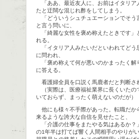
「ああ、最近友人に、お前はイタリア
たと迂闊な混じれ酢をしてしまう。
「どういうシュチュエーションでそう
と言う問いに、
「綺麗な女性を褒め称えたときです」
れる。
「イタリア人みたいだといわれてどう
に問われ、
「褒め称えて何が悪いのかまったく解
に答える。
看護婦全員を口説く馬鹿者だと判断さ
（実際は、医療福祉業界に長くいたの
いておらず、まったく萌えないのだが）
他にも様々不手際があった。転職だか
来るような誇大な自信を見せたこと、
「介護の仕事をまたやる気はあるか？
の1年半は打てば響く人間相手のやりが