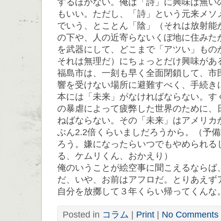
するほかない。俺は「詩」に興味は無い
もいい。ただし、「詩」という元来メソ
でいう、とことん「陰」（それは放射能
の下や、人の近寄らないくぼ地に住みた
を武器にして、どこまで「アツい」もの
それは無理だ）にちょっとだけ興味があ
福島市は、一刻も早く全面閉鎖して、市
響を受けない場所に避難すべく、手続き
本には「未来」がなければならない。す
の暴虐によって疲弊した世界のために、
ねばならない。その「未来」はアメリカ
ぶん2.2倍くらいましだろうから。（予
ろう。嫌になったらいつでもやめられる
る、ケムリくん、おかえり）
俺のいうことが絵空事に聞こえるならば
だ、いや、お前はアフロだ。とりあえず
自分を放擲して３年くらい帰ってくんな
Posted in
コラム
|
Print
|
No Comments 