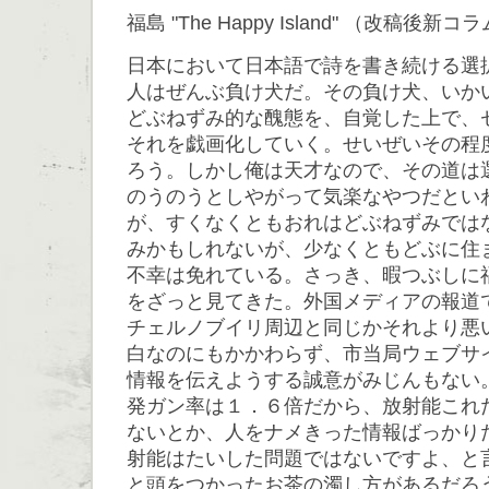
福島 "The Happy Island" （改稿後新コ
日本において日本語で詩を書き続ける選
人はぜんぶ負け犬だ。その負け犬、いか
どぶねずみ的な醜態を、自覚した上で、
それを戯画化していく。せいぜいその程
ろう。しかし俺は天才なので、その道は
のうのうとしやがって気楽なやつだとい
が、すくなくともおれはどぶねずみでは
みかもしれないが、少なくともどぶに住
不幸は免れている。さっき、暇つぶしに
をざっと見てきた。外国メディアの報道
チェルノブイリ周辺と同じかそれより悪
白なのにもかかわらず、市当局ウェブサ
情報を伝えようする誠意がみじんもない
発ガン率は１．６倍だから、放射能これ
ないとか、人をナメきった情報ばっかり
射能はたいした問題ではないですよ、と
と頭をつかったお茶の濁し方があるだろ