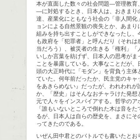
本が直面した数々の社会問題―管理教育
―に対処するとき、日本人は、おきまり
達、産業化にともなう社会の「非人間化
ョンによる自然景観の喪失とか、あまり
組みを持ち出すことしができなったし、
も政府を「犯罪者」と呼んだり（それは
当だろう）、被災者の生きる「権利」「
いしか言葉を紡げず、日本人の思考がま
ことを暴露している。大事なことだが、
頭の大正時代に「モダン」を背負う主体
ていた。何年前だったか、民主党のキャ
をあきらめない』だったが、われわれが
か、「歴史」はそんなおチャラけた発想
元で人々をインスパイアする。哲学のア
「誰もいないところで倒れた木は音をた
るが、日本人は自らの歴史を、まさにそ
ってきたのである。
いぜん田中君とのバトルでも書いたとお