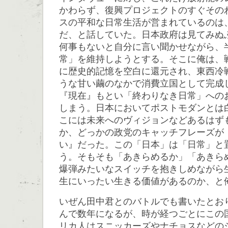
かわらず、復興プロジェクトのすぐその
スの平和な日常生活が営まれているのは
だ、と話していた。日本政府は見てみぬ
何事もないと自分に言い聞かせながら、
常」を維持しようとする。そこに俺は、
に歴史的記憶を空白に還元され、東西冷
うな甘い繭のなかで消費立国として完成
『現在』もとい「終わりなき日常」への
しまう。日本においてポストモダンとは
こには未来へのヴィジョンなどあるはず
か、どっかの政党のキャッチフレーズが
い』だった。この「日本」は「日常」と
う。そもそも「あきらめるか」「あきら
爆弾みたいなスイッチを抱きしめながら
生にいったい生きる価値があるのか、と
いぜん田中君とのバトルでも書いたとお
んで数年になるが、時が経つごとにこの
リカ人はスニッカーズやナチョスなどの