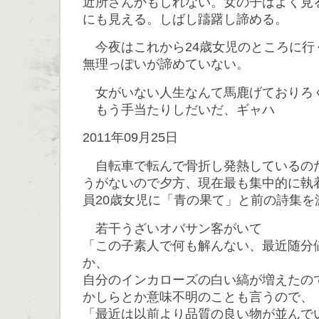
近所さんかもしれない。女の子はよく見る
にも見える。しばし躊躇し諦める。
今夜はこれから24歳女児のところに行
無理っぽいが諦めていない。
女がいない人生なんて馬鹿げておりろ
もう手当たりしだいだ、ギャハ
2011年09月25日
自転車で転んで骨折し発熱しているの
うがないので夕方、現在最も集中的に執
員20歳女児に「青の果て」と前の詩集を
若干うざいオバサン客がいて
「この子素人で何も解んない、最近随分
か、
自分のインカローズの白い縞が増えたの
かしらとか意味不明のことも言うので、
「最近は以前より品質の良い物が並んで