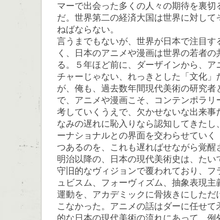
マーで出会った多くの人々の期待を裏切
だ。世界第二の経済大国は世界に対して
ねばならない。
言うまでもないが、世界が日本で注目す
く、日本のアニメや漫画は世界の若者の
る。５年ほど前に、ダーザインから、ア
チャーじゃない、れっきとした「文化」
が、俺も、過去数年間現代美術の研究者
で、アニメや漫画こそ、コンテンポラリ
考していくうえで、欠かせないな出来事
なみの遅れに恥入りなら認知してきたし
ーナショナルとの界面を交わらせていく
つあるのを、これも遅ればせながら覚醒
明治以降の、日本の現代美術史は、たい
守旧的なヴィジョンで覆われており、フ
ュビスム、フォーヴィズム、抽象表現主
運動を、アカデミックに骨抜きにしただ
こなかった。アニメの話はダーに任せて
的な日本の現代美術の流れにあって、例