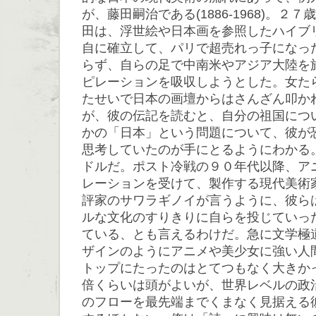
が、藤田嗣治である(1886-1968)。２
田は、浮世絵や日本画を参照したハイブ
自に確立して、パリで超売れっ子になっ
らず、自らの足で中南米やアジア大陸を
ピレーションを吸収しようとした。女た
たせいで日本の画壇からはさんざん叩か
が、彼の伝記を読むと、自分の祖国につ
かの「日本」という問題について、彼が
思考していたのが手にとるようにわかる
ドルだ。ポスト冷戦の９０年代以降、ア
レーションを受けて、製作する現代美術
評家のサワラギノイが言うように、彼ら
ルな文化のすりきりに自らを投じていっ
ている、とも言えるわけだ。急に文学極
ザインのようにアニメや美少女に強い人
トップにたったのはとてつもなく大きかっ
倍くらいは頭がよいが、世界レベルの政
のフローを最先端までくまなく見据える