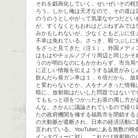
それを戯画化していく。せいぜいその程
ろう。しかし俺は天才なので、その道は
のうのうとしやがって気楽なやつだとい
が、すくなくともおれはどぶねずみでは
みかもしれないが、少なくともどぶに住
不幸は免れている。さっき、暇つぶしに
をざっと見てきた（注１）。外国メディ
はもはやチェルノブイリ周辺と同じかそ
うのが明白なのにもかかわらず、市当局
に正しい情報を伝えようする誠意がみじ
飲んだら発ガン率は１．６倍だから、放
と変わらないとか、人をナメきった情報
暗に、放射能はたいした問題ではないで
てももっと頭をつかったお茶の濁し方が
んな。さかんに議論されているので繰り
たの政府機関を擁する福島市を閉鎖する
の大動脈が遮断され、日本の経済活動に
言われている。YouTubeにある無数の
インタヴューに対し、これだけ放射能の