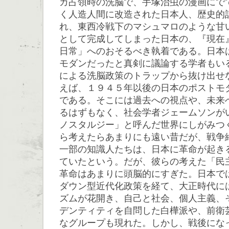
カ占領時の洗脳で、手塚治虫の漫画にで
く人造人間に改造された日本人、歴史的
れ、東西冷戦下のマシュマロのような甘
として完成してしまった日本の、『現在
日常」へのおそるべき執着である。日本
モダンだったと真剣に議論する学者もい
による洗脳政策のトラップから抜け出せ
えば、１９４５年以後の日本のポストモ
である。そこには過去への視点や、未来
るはずもなく、社会学者ジェームソンが
ノスタルジー」と呼んだ世界にしがみつ
ら考えたらあまりにも遠い昔だが、戦争
一部の知識人たちは、日本に革命が起き
ていたという。だが、彼らの考えた「民
革命はあまりに頭脳的にすぎた。日本で
ダウン型近代化政策を経て、大正時代に
ズムが花開き、自己と社会、個人主義、
デンティティを自問した白樺派や、前衛芸
なグループも現れた。しかし、戦後にな