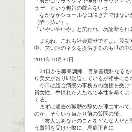
「君がコリラックマで俺がリラックマで
うぜ」という趣旨の戯言をいう。
なかなかシュールな口説き方ではない
（酔っ払い）。
「いやいやいや」と笑われ、勿論断られ
まあね、これも社会貢献ですよ。震災
中、笑い話のネタを提供するのも世の中
2011年10月30日
24日から職業訓練、営業基礎科なるも
り美女がおり即効迫っているが相手にさ
今日は総合病院の事務方の面接を受け
員女性。手慣れた人たちで本性を暴くよ
くる。
まずは過去の職歴の辞めた理由すべて
のか、そういう当たり前の質問の後、
「友人はあなたのことをどんな人だと
う質問を受けた際に、馬鹿正直に