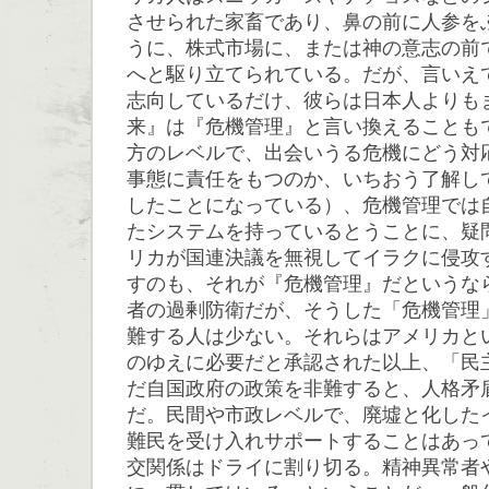
させられた家畜であり、鼻の前に人参を
うに、株式市場に、または神の意志の前
へと駆り立てられている。だが、言いえ
志向しているだけ、彼らは日本人よりも
来』は『危機管理』と言い換えることも
方のレベルで、出会いうる危機にどう対
事態に責任をもつのか、いちおう了解し
したことになっている）、危機管理では
たシステムを持っているとうことに、疑
リカが国連決議を無視してイラクに侵攻
すのも、それが『危機管理』だというな
者の過剰防衛だが、そうした「危機管理
難する人は少ない。それらはアメリカと
のゆえに必要だと承認された以上、「民
だ自国政府の政策を非難すると、人格矛
だ。民間や市政レベルで、廃墟と化した
難民を受け入れサポートすることはあっ
交関係はドライに割り切る。精神異常者