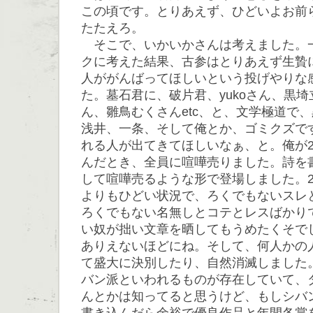
この頃です。とりあえず、ひどいよお前
たたえろ。
そこで、いかいかさんは考えました。
クに考えた結果、古参はとりあえず生贄
人ががんばってほしいという投げやりな
た。墓石君に、破片君、yukoさん、黒
ん、雛鳥むくさんetc、と、文学極道で
浅井、一条、そして俺とか、ゴミクズで
れる人が出てきてほしいなぁ、と。俺が2
んだとき、全員に喧嘩売りました。詩を
して喧嘩売るような形で登場しました。2
よりもひどい状況で、ろくでもないスレ
ろくでもない名無しとコテとレスばかり
い奴が拙い文章を晒してもうめたくそで
ありえないほどにね。そして、何人かの
て盛大に決別したり、自然消滅しました。
バン派といわれるものが存在していて、
んとかは知ってると思うけど、もしシバ
書き込んだら余裕で優良作品と年間各賞