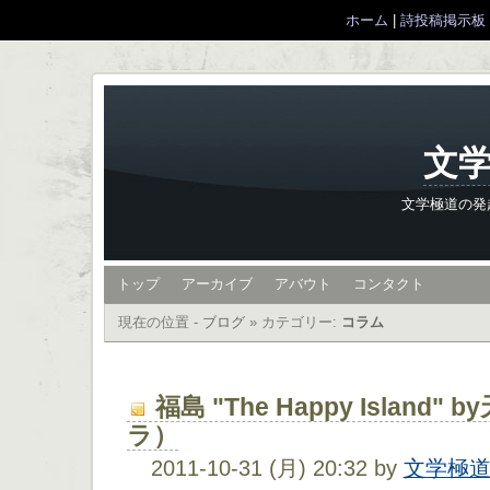
ホーム
|
詩投稿掲示板
文学
文学極道の発
トップ
アーカイブ
アバウト
コンタクト
現在の位置 -
ブログ
»
カテゴリー:
コラム
福島 "The Happy Island
ラ）
2011-10-31 (月) 20:32 by
文学極