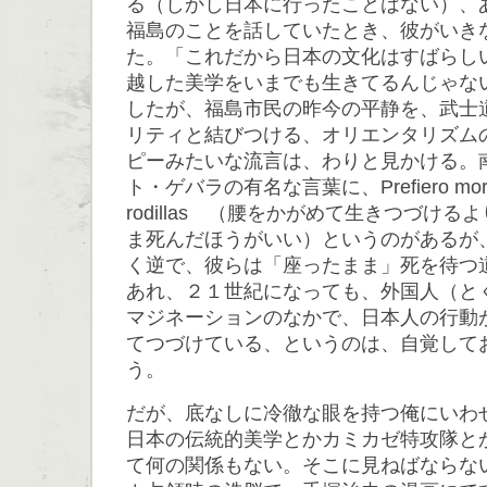
る（しかし日本に行ったことはない）、
福島のことを話していたとき、彼がいき
た。「これだから日本の文化はすばらし
越した美学をいまでも生きてるんじゃな
したが、福島市民の昨今の平静を、武士
リティと結びつける、オリエンタリズム
ピーみたいな流言は、わりと見かける。
ト・ゲバラの有名な言葉に、Prefiero morir de 
rodillas （腰をかがめて生きつづけ
ま死んだほうがいい）というのがあるが
く逆で、彼らは「座ったまま」死を待つ
あれ、２１世紀になっても、外国人（と
マジネーションのなかで、日本人の行動
てつづけている、というのは、自覚して
う。
だが、底なしに冷徹な眼を持つ俺にいわ
日本の伝統的美学とかカミカゼ特攻隊と
て何の関係もない。そこに見ねばならな