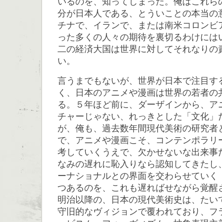
いるのを、知ってしまった。俺はこれら
分が日本人である、とういことの本当の
チナで、イランで、または南米コロンビ
った多くの人々の期待を裏切るわけには
二の経済大国は世界に対してそれなりの
い。
言うまでもないが、世界が日本で注目す
く、日本のアニメや漫画は世界の若者の
る。５年ほど前に、ダーザインから、ア
チャーじゃない、れっきとした「文化」
が、俺も、過去数年間現代美術の研究者
で、アニメや漫画こそ、コンテンポラリ
考していくうえで、欠かせないな出来事
なみの遅れに恥入りなら認知してきたし
ーナショナルとの界面を交わらせていく
つあるのを、これも遅ればせながら覚醒
明治以降の、日本の現代美術史は、たい
守旧的なヴィジョンで覆われており、フ