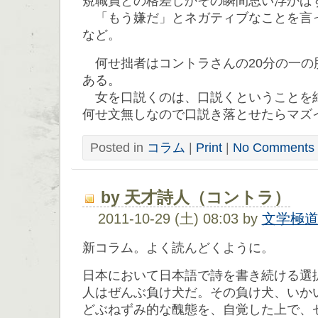
規職員との格差しかその瞬間思い浮かば
「もう嫌だ」とネガティブなことを言
など。
何せ拙者はコントラさんの20分の一の
ある。
女を口説くのは、口説くということを
何せ文無しなので口説き落とせたらマズ
Posted in
コラム
|
Print
|
No Comments 
by 天才詩人（コントラ）
2011-10-29 (土) 08:03 by
文学極
新コラム。よく読んどくように。
日本において日本語で詩を書き続ける選
人はぜんぶ負け犬だ。その負け犬、いか
どぶねずみ的な醜態を、自覚した上で、