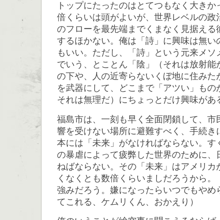
トップにたったのはとてつもなく大きかっ
倍くらいは頭がよいが、世界レベルの政
のフローを最先端までくまなく見据える
するほかない。俺は「詩」に興味は無い
もいい。ただし、「詩」という元来メソ
でいう、とことん「陰」（それは放射能
の下や、人の近寄らないくぼ地に住みた
を武器にして、どこまで「アツい」もの
それは無理だ）にちょっとだけ興味があ
福島市は、一刻も早く全面閉鎖して、市
響を受けない場所に避難すべく、手続き
本には「未来」がなければならない。す
の暴虐によって疲弊した世界のために、
ねばならない。その「未来」はアメリカ
くなくとも数倍くらいましだろうから。
強みだろう。嫌になったらいつでもやめ
てこれる、ケムリくん、おかえり）