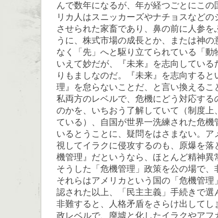
んで数年になるが、年が経つごとにこの
リカ人はスニッカーズやナチョスなどの
させられた家畜であり、鼻の前に人参を
うに、株式市場の成長とか、または神の
なく「先」へと駆り立てられている「動
いえて妙だが、『未来』を志向している
りもましなのだ。『未来』を志向すると
理』を怠らないことだ、と言い換えるこ
私両方のレベルで、危機にどう対応する
のかを、いちおう了解していて（制度上
ている）、自国が世界一洗練された危機
いるとうことに、疑問をはさまない。ア
視してイラクに侵攻するのも、原爆を落
機管理』だというなら、ほとんど精神異
そうした「危機管理」政策を公の場で、
それらはアメリカという国の「危機管理
認された以上、「民主主義」手続きで選
非難すると、人格矛盾をさらけ出してし
政レベルで、廃墟と化したイラクやアフ