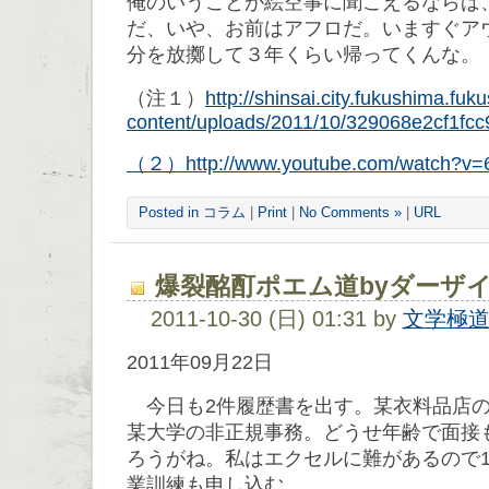
俺のいうことが絵空事に聞こえるならば
だ、いや、お前はアフロだ。いますぐア
分を放擲して３年くらい帰ってくんな。
（注１）
http://shinsai.city.fukushima.fuk
content/uploads/2011/10/329068e2cf1fc
（２）
http://www.youtube.com/watch?v
Posted in
コラム
|
Print
|
No Comments »
|
URL
爆裂酩酊ポエム道byダーザ
2011-10-30 (日) 01:31 by
文学極
2011年09月22日
今日も2件履歴書を出す。某衣料品店の
某大学の非正規事務。どうせ年齢で面接
ろうがね。私はエクセルに難があるので1
業訓練も申し込む。