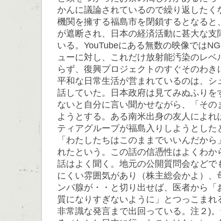
かんに議論されているので繰り返したく
機関を擁する福島市を閉鎖するとなると
が遮断され、日本の経済活動に甚大な支
いる。YouTubeにある無数の映像では
ューに対し、これだけ放射能汚染のレベ
らず、復興プロジェクトのすぐそのわき
平和な日常生活が営まれているのは、シ
話していた。日本政府は見てみぬふりを
ないと自分に言い聞かせながら、「その
ようとする。ある南米出身の友人によれ
ティアグループが福島入りしようとした
「わたしたちはこのままでいいんだから
れたという。この話の信憑性はよくわか
話はよく聞く。地元の公開質問会などで
にくい雰囲気があり（株主総会かよ）、
ンパ腺が・・と切り出せば、医者から「
質になりすぎないように」とつっこまれ
非常識な発言まで出回っている。注２)