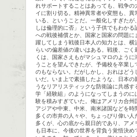
れサポートすることはあっても、戦争の
イに割り切る。精神異常者や変態も、異
いる、ということだ。一般化しすぎたが
しは倫理的に否」という子供でもわかる
への戦後補償とか、国家と国家の問題に
躍してしまう戦後日本人の知力とは、横
らいの偏差値の違いはある。戦後、ごく
くは、国家さえもがマシュマロのように
うことを望んできたが、予備校を卒業し
のもならない。だがしかし、おれはどう
いだ。いま上で素描したような、日本の
うなリアリスティックな防衛論に共感す
学「経験組」のようになってしまうのに
験を積みすぎていた。俺はアメリカ合州
アジアや中東、中米、南米諸国などを時
多くの市井の人々や、ちょっぴり偉い人
多くが、心の底から親日的であり、アメ
も日本に、今後の世界を背負う覚悟決め