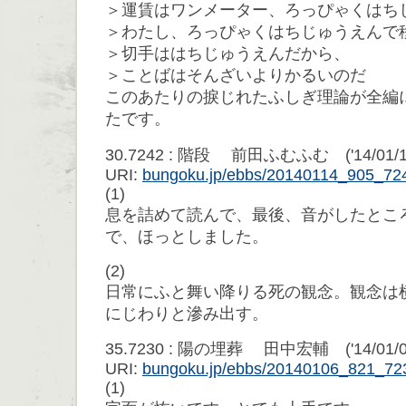
＞運賃はワンメーター、ろっぴゃくはち
＞わたし、ろっぴゃくはちじゅうえんで
＞切手ははちじゅうえんだから、
＞ことばはそんざいよりかるいのだ
このあたりの捩じれたふしぎ理論が全編
たです。
30.7242 : 階段 前田ふむふむ ('14/01/14 
URI:
bungoku.jp/ebbs/20140114_905_72
(1)
息を詰めて読んで、最後、音がしたとこ
で、ほっとしました。
(2)
日常にふと舞い降りる死の観念。観念は
にじわりと滲み出す。
35.7230 : 陽の埋葬 田中宏輔 ('14/01/06 
URI:
bungoku.jp/ebbs/20140106_821_72
(1)