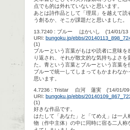
点でも的は外れていないと思います。
あとは詩作品として「理屈」を越えて読
う創るか、そこが課題だと思いました。
13.7240 : ブルー はかいし ('14/01/13 1
URI:
bungoku.jp/ebbs/20140113_898_72
(1)
ブルーという言葉がもはや読者に意味を
り返され、それが散文的な気持ちよさを
た。青という言葉とブルーという言葉を
ブルーで統一してしまってもかまわなか
思います。
4.7236 : Tristar 白河 蓮実 ('14/01/09 
URI:
bungoku.jp/ebbs/20140109_867_72
(1)
好きな作品です。
はたして「あなた」と「てめえ」は一人
物（作中主体）の中に同時に宿る二人称