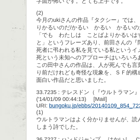
字面が怖いです。とても上手です。
(2)
今月のukiさんの作品『タクシー』では
りかるいのだ/かるい かるい かるいの
「でも わたしは ことばよりかるいは
と」というフレーズあり、前田さんの『
死者に弔われる私を見ている私というイ
死という未知へのアプローチはいろいろ
この田中さんの作品は、人が死んでも言
り前だけれども奇怪な現象を、ＳＦ的構
面白い作品だと思いました。
33.7235 : テレスドン（『ウルトラ
('14/01/09 00:44:13) [Mail]
URI:
bungoku.jp/ebbs/20140109_854_72
(1)
ウルトラマンはよく分かりませんが、読
しまう詩でした。
36.7227 : ハンドジャンプ はかいし ('14/0