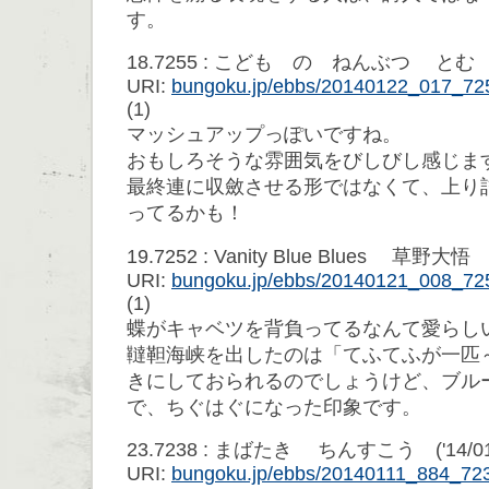
す。
18.7255 : こども の ねんぶつ とむ ('14/
URI:
bungoku.jp/ebbs/20140122_017_72
(1)
マッシュアップっぽいですね。
おもしろそうな雰囲気をびしびし感じま
最終連に収斂させる形ではなくて、上り
ってるかも！
19.7252 : Vanity Blue Blues 草野大悟 ('
URI:
bungoku.jp/ebbs/20140121_008_72
(1)
蝶がキャベツを背負ってるなんて愛らし
韃靼海峡を出したのは「てふてふが一匹
きにしておられるのでしょうけど、ブル
で、ちぐはぐになった印象です。
23.7238 : まばたき ちんすこう ('14/01/1
URI:
bungoku.jp/ebbs/20140111_884_72