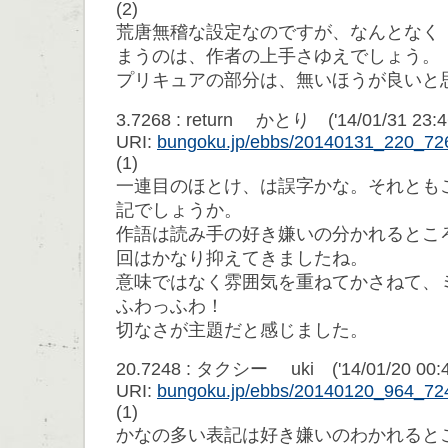
(2)
荒唐無稽な設定なのですが、なんとなく
まうのは、作者の上手さゆえでしょう。
プリキュアの部分は、無いほうが良いと
3.7268 : return かとり ('14/01/31 23:4
URI:
bungoku.jp/ebbs/20140131_220_72
(1)
一連目のほとけ、は誤字かな。それとも
記でしょうか。
作語は読み手の好き嫌いの分かれるとこ
回はかなり抑えてきましたね。
意味ではなく雰囲気を重ねてかさねて、
ふわっふわ！
切なさが主題だと感じました。
20.7248 : タクシー uki ('14/01/20 00:4
URI:
bungoku.jp/ebbs/20140120_964_72
(1)
かなの多い表記は好き嫌いのわかれると