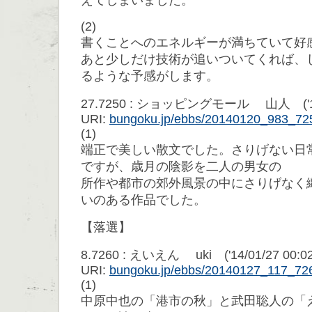
えてしまいました。
(2)
書くことへのエネルギーが満ちていて好
あと少しだけ技術が追いついてくれば、
るような予感がします。
27.7250 : ショッピングモール 山人 ('14/01
URI:
bungoku.jp/ebbs/20140120_983_72
(1)
端正で美しい散文でした。さりげない日
ですが、歳月の陰影を二人の男女の
所作や都市の郊外風景の中にさりげなく
いのある作品でした。
【落選】
8.7260 : えいえん uki ('14/01/27 00:02:
URI:
bungoku.jp/ebbs/20140127_117_72
(1)
中原中也の「港市の秋」と武田聡人の「