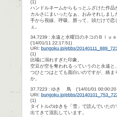
(1)
ハンドルネームからもっとふざけた作品
カルさにまいったなぁ、おみそれしまし
手から視線、呼吸、唇って、頭だけで恋
ぇ。
34.7239 : 永遠と水曜日のネコのＢ
('14/01/11 22:17:51)
URI:
bungoku.jp/ebbs/20140111_889_72
(1)
比喩に溺れすぎた印象。
空豆が空を奪われるっていうのと永遠と
つひとつはとても面白いのですが、絡ま
か。
37.7223 : ゆき 鳥 ('14/01/01 00:00:20 
URI:
bungoku.jp/ebbs/20140101_753_72
(1)
タイトルのゆきを「雪」で読んでいたの
出てきて混乱しています。