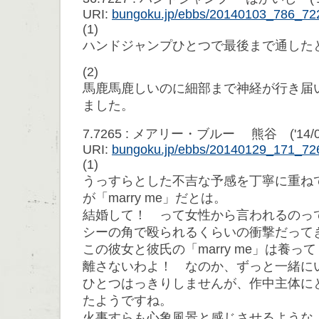
URI:
bungoku.jp/ebbs/20140103_786_72
(1)
ハンドジャンプひとつで最後まで通した
(2)
馬鹿馬鹿しいのに細部まで神経が行き届
ました。
7.7265 : メアリー・ブルー 熊谷 ('14/01/2
URI:
bungoku.jp/ebbs/20140129_171_72
(1)
うっすらとした不吉な予感を丁寧に重ね
が「marry me」だとは。
結婚して！ って女性から言われるのっ
シーの角で殴られるくらいの衝撃だって
この彼女と彼氏の「marry me」は養
離さないわよ！ なのか、ずっと一緒に
ひとつはっきりしませんが、作中主体に
たようですね。
火事すらも心象風景と感じさせるような