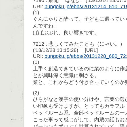
7190 : 展開 はなび ('13/12/14 23:07:5
URI:
bungoku.jp/ebbs/20131214_510_71
(1)
ぐんにゃりと酔って、子どもに還ってい
んですね。
ぱぱぶぶれ、良い響きです。
7212 : 悲しくてみたことも（にゃい
('13/12/28 13:15:28) [URL]
URI:
bungoku.jp/ebbs/20131228_680_72
(1)
上手く創造できているのに業のように作
とが興味深く意識に刺さる。
業と、これからどう付き合っていくのか
(2)
ひらがなと漢字の使い分けや、言葉の選
い印象も受けますが、とってもカラフル
ベッドルーム系、全部ベッドルームの一
こった事って感じがして、内蔵の話もお
パーレンもずいぶん計算されていて、読