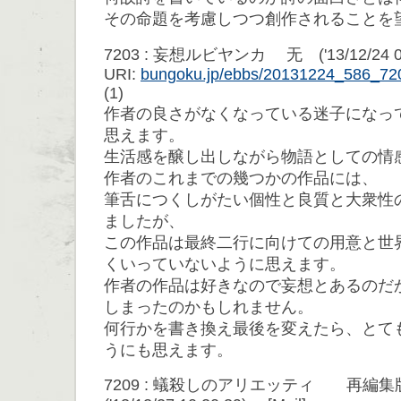
その命題を考慮しつつ創作されることを
7203 : 妄想ルビヤンカ 无 ('13/12/24 04
URI:
bungoku.jp/ebbs/20131224_586_72
(1)
作者の良さがなくなっている迷子になっ
思えます。
生活感を醸し出しながら物語としての情
作者のこれまでの幾つかの作品には、
筆舌につくしがたい個性と良質と大衆性
ましたが、
この作品は最終二行に向けての用意と世
くいっていないように思えます。
作者の作品は好きなので妄想とあるのだ
しまったのかもしれません。
何行かを書き換え最後を変えたら、とて
うにも思えます。
7209 : 蟻殺しのアリエッティ 再