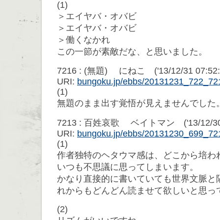
(1)
＞エイヤバ・オバビ
＞エイヤバ・オバビ
＞働くなかれ
この一節が素敵だな、と思いました。
7216 : (無題) にねこ ('13/12/31 07:52:
URI:
bungoku.jp/ebbs/20131231_722_72
(1)
無題のまま出す覚悟が見えませんでした
7213 : 百姓哀歌 ベイトマン ('13/12/30 0
URI:
bungoku.jp/ebbs/20131230_699_72
(1)
作者独特のヘタウマ感は、どこから培わ
いつも不思議に思ってしまいます。
かなり直接的に書いていても世界文脈と
れからもどんどん読ませて欲しいと思っ
(2)