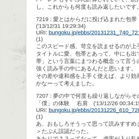
し、これからも何度も読み返したいです
7219 : 愛とはからだに投げ込まれた
('13/12/31 19:29:34)
URI:
bungoku.jp/ebbs/20131231_740_72
(1)
このスピード感、苛立を読ませるのが上
タイトルに愛、包帯とあって、中にも出
帯」という言葉にまつわる概念って言う
強く読み手の中にあるんだと思います。
その差や違和感を上手く使えば、より効
かなーって考えました。
7207 : 夢の中で何度も繰り返しながら
「僕」の体験 右肩 ('13/12/26 00:34:1
URI:
bungoku.jp/ebbs/20131226_610_72
(1)
あ、おもしろそうって思って読みすすめ
＞たぶん誤認だった。
あたりで？？ってなって、虚実が入り乱