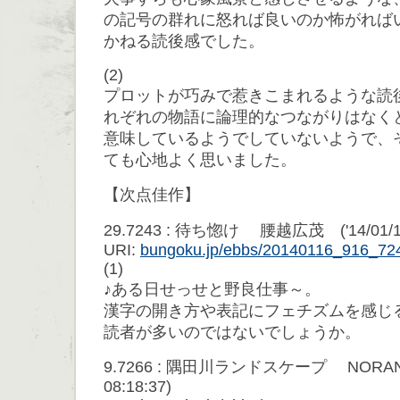
の記号の群れに怒れば良いのか怖がれば
かねる読後感でした。
(2)
プロットが巧みで惹きこまれるような読
れぞれの物語に論理的なつながりはなく
意味しているようでしていないようで、
ても心地よく思いました。
【次点佳作】
29.7243 : 待ち惚け 腰越広茂 ('14/01/16 
URI:
bungoku.jp/ebbs/20140116_916_72
(1)
♪ある日せっせと野良仕事～。
漢字の開き方や表記にフェチズムを感じ
読者が多いのではないでしょうか。
9.7266 : 隅田川ランドスケープ NORANEK
08:18:37)