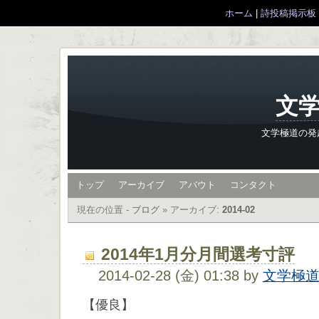
ホーム
|
詩投稿掲示板
文学
文学極道の発
トップ
アーカイブ
アバウト
コンタクト
現在の位置 -
ブログ
»
アーカイブ:
2014-02
2014年1月分月間選考寸評
2014-02-28 (金) 01:38 by
文学極
【優良】