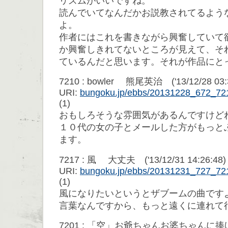
リズムがいいですね。
読んでいてなんだかお説教されてるよう
よ。
作者にはこれを書きながら興奮していて
か興奮しきれてないところが見えて、そ
ているんだと思います。それが作品にと
7210 : bowler 熊尾英治 ('13/12/28 03:3
URI:
bungoku.jp/ebbs/20131228_672_72
(1)
おもしろそうな雰囲気があるんですけど
１０代の女の子とメールした方がもっと
ます。
7217 : 風 大丈夫 ('13/12/31 14:26:48
URI:
bungoku.jp/ebbs/20131231_727_72
(1)
風になりたいというとザブームの曲です
言葉なんですから、もっと遠くに連れて
7201 : 「空」お爺ちゃんお婆ちゃん