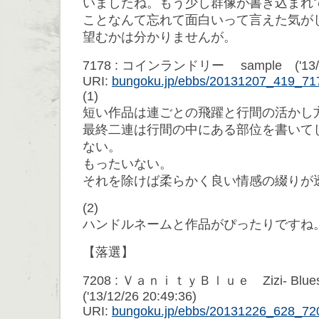
いましたね。もう少し群像が書き込まれ
ことなんて忘れて面白いって言えた気が
望むかは分かりませんが。
7178 : コインランドリー sample ('13/12/
URI:
bungoku.jp/ebbs/20131207_419_71
(1)
短い作品は連ごとの飛躍と行間の活かし
最終二連は行間の中にある部位を書いて
ない。
もったいない。
それを除けば柔らかく良い情感の綴りが
(2)
ハンドルネームと作品がぴったりですね
【落選】
7208 : ＶａｎｉｔｙＢｌｕｅ Zizi- B
('13/12/26 20:49:36)
URI:
bungoku.jp/ebbs/20131226_628_72