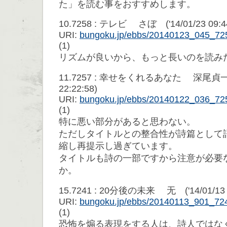
た」を読む事をおすすめします。
10.7258 : テレビ さぼ ('14/01/23 09:44
URI:
bungoku.jp/ebbs/20140123_045_72
(1)
リズムが良いから、もっと長いのを読み
11.7257 : 幸せをくれるあなた 深尾貞一郎 
22:22:58)
URI:
bungoku.jp/ebbs/20140122_036_72
(1)
特に悪い部分があると思わない。
ただしタイトルとの整合性が詩篇として
縮し再提示し過ぎています。
タイトルも詩の一部ですから注意が必要
か。
15.7241 : 20分後の未来 无 ('14/01/13 23
URI:
bungoku.jp/ebbs/20140113_901_72
(1)
恐怖を煽る表現をする人は、詩人ではな