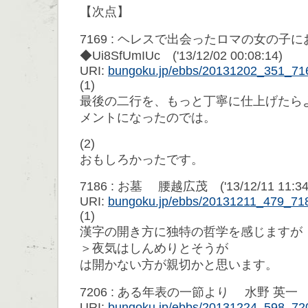
【次点】
7169 : ヘレスで出会ったロマの女の子
◆Ui8SfUmIUc ('13/12/02 00:08:14)
URI:
bungoku.jp/ebbs/20131202_351_71
(1)
最後の二行を、もっと丁寧に仕上げたら
メントになったのでは。
(2)
おもしろかったです。
7186 : お墓 腰越広茂 ('13/12/11 11:34
URI:
bungoku.jp/ebbs/20131211_479_71
(1)
漢字の開き方に独特の哲学を感じますが
＞夜気はしんめりとそうが
は開かない方が親切かと思います。
7206 : ある年表の一節より 水野 英一 ('13/
URI:
bungoku.jp/ebbs/20131224_598_72