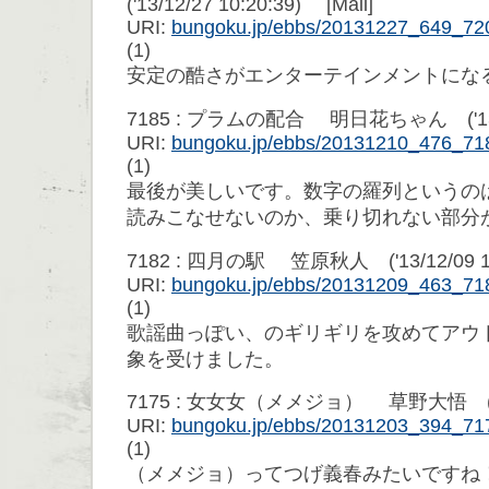
('13/12/27 10:20:39) [Mail]
URI:
bungoku.jp/ebbs/20131227_649_72
(1)
安定の酷さがエンターテインメントにな
7185 : プラムの配合 明日花ちゃん ('13/12
URI:
bungoku.jp/ebbs/20131210_476_71
(1)
最後が美しいです。数字の羅列というの
読みこなせないのか、乗り切れない部分
7182 : 四月の駅 笠原秋人 ('13/12/09 13
URI:
bungoku.jp/ebbs/20131209_463_71
(1)
歌謡曲っぽい、のギリギリを攻めてアウ
象を受けました。
7175 : 女女女（メメジョ） 草野大悟 ('13/1
URI:
bungoku.jp/ebbs/20131203_394_71
(1)
（メメジョ）ってつげ義春みたいですね