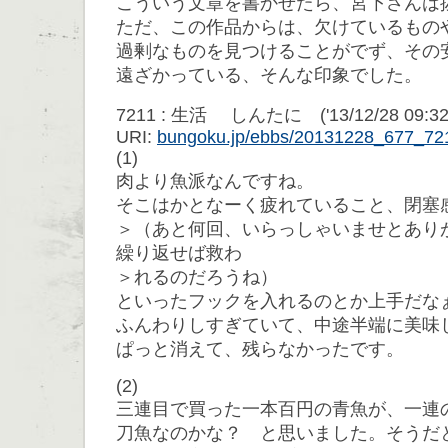
こういう文章を書かせたら、宮下さんは
ただ、この作品からは、欠けているもの
過剰なものを見つけることがでず、その
遠ざかっている、そんな印象でした。
7211 : 生活 しんたに ('13/12/28 09:32:
URI:
bungoku.jp/ebbs/20131228_677_72
(1)
肉より魚派なんですね。
そこはかとなーく疲れていること、閉塞
＞（あと何回、いらっしゃいませとあり
繰り返せば救わ
＞れるのだろうね）
といったフックを入れるのとか上手だな
ふんわりしすぎていて、中途半端に美味
ぱっと消えて、残らなかったです。
(2)
三連目で買った一本百円の青魚が、一連
刀魚なのかな？ と思いました。そうだ