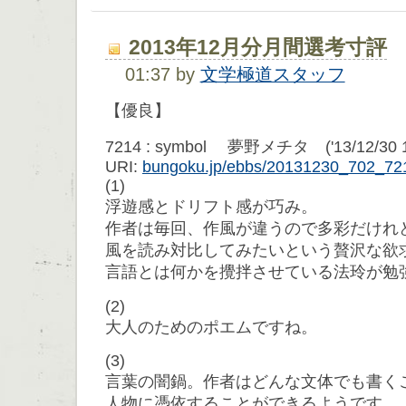
2013年12月分月間選考寸評
01:37 by
文学極道スタッフ
【優良】
7214 : symbol 夢野メチタ ('13/12/30 1
URI:
bungoku.jp/ebbs/20131230_702_72
(1)
浮遊感とドリフト感が巧み。
作者は毎回、作風が違うので多彩だけれ
風を読み対比してみたいという贅沢な欲
言語とは何かを攪拌させている法玲が勉
(2)
大人のためのポエムですね。
(3)
言葉の闇鍋。作者はどんな文体でも書く
人物に憑依することができるようです。