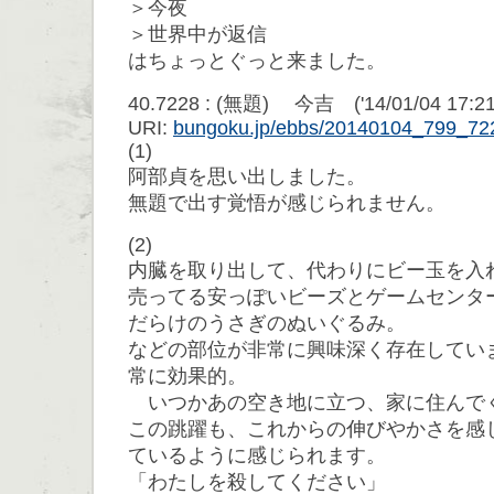
＞今夜
＞世界中が返信
はちょっとぐっと来ました。
40.7228 : (無題) 今吉 ('14/01/04 17:21
URI:
bungoku.jp/ebbs/20140104_799_72
(1)
阿部貞を思い出しました。
無題で出す覚悟が感じられません。
(2)
内臓を取り出して、代わりにビー玉を入れ
売ってる安っぽいビーズとゲームセンタ
だらけのうさぎのぬいぐるみ。
などの部位が非常に興味深く存在してい
常に効果的。
いつかあの空き地に立つ、家に住んで
この跳躍も、これからの伸びやかさを感
ているように感じられます。
「わたしを殺してください」