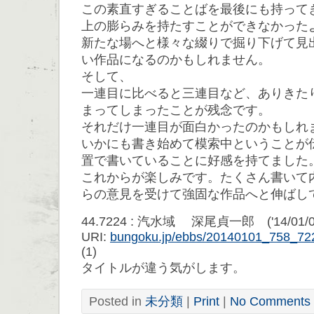
この素直すぎることばを最後にも持って
上の膨らみを持たすことができなかった
新たな場へと様々な綴りで掘り下げて見
い作品になるのかもしれません。
そして、
一連目に比べると三連目など、ありきた
まってしまったことが残念です。
それだけ一連目が面白かったのかもしれ
いかにも書き始めて模索中ということが
置で書いていることに好感を持てました
これからが楽しみです。たくさん書いて
らの意見を受けて強固な作品へと伸ばし
44.7224 : 汽水域 深尾貞一郎 ('14/01/01 
URI:
bungoku.jp/ebbs/20140101_758_72
(1)
タイトルが違う気がします。
Posted in
未分類
|
Print
|
No Comments 