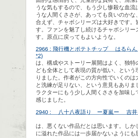
うな気もするので、もう少し惨殺な血流
うな人間くささが、あっても良いのかな
合えず、チャボシリーズは大好きです。
す。ファンを魅了し続けるチャボシリー
す。原点に戻ってもよいような。
2966 : 飛行機とポテトチップ はるらん ('08
*2)
は、構成やストーリー展開はよく、独特
ども全体として表現の質が低い、という
りました。作者がこの方向性でいくのは
と洗練が足りない、という意見もありま
ラクターにもう少し人間くささを加味し
感じました。
2940 : 八十八夜語り ー夏嵐ー 吉井 ('08/
は、悪くない作品だとは思います。しか
に溢れた作品には一歩届かないようにも