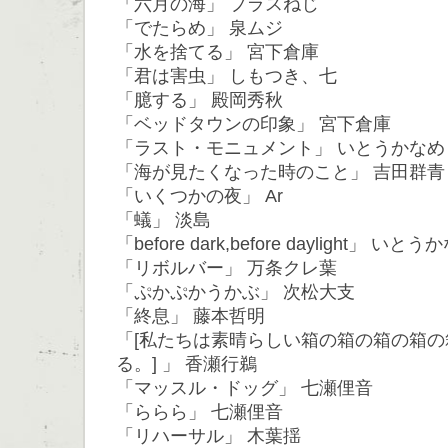
「六月の海」 プラスねじ
「でたらめ」 泉ムジ
「水を捨てる」 宮下倉庫
「君は害虫」 しもつき、七
「臆する」 殿岡秀秋
「ベッドタウンの印象」 宮下倉庫
「ラスト・モニュメント」 いとうかなめ
「海が見たくなった時のこと」 吉田群青
「いくつかの夜」 Ar
「蟻」 淡島
「before dark,before daylight」 いと
「リボルバー」 万条クレ葉
「ぷかぷかうかぶ」 次松大支
「終息」 藤本哲明
「[私たちは素晴らしい箱の箱の箱の箱
る。] 」 香瀬行鵜
「マッスル・ドッグ」 七瀬俚音
「ららら」 七瀬俚音
「リハーサル」 木葉揺