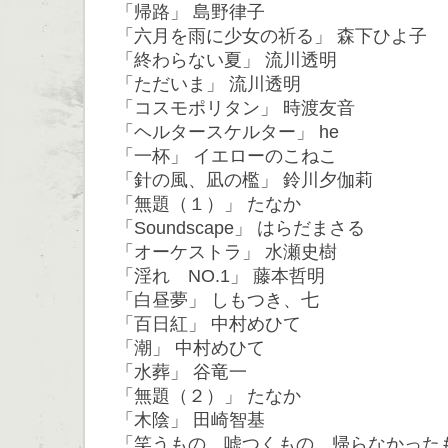
「帰路」 島野律子
「六月を雨に少女の祈る」 森下ひよ子
「終わらない夏」 流川透明
「ただいま」 流川透明
「コスモポリタン」 時渡友音
「ヘルタースケルター」 he
「一杯」 イエローのこねこ
「針の風、凪の檻」 鈴川夕伽莉
「無題（１）」 たなか
「Soundscape」 はらだまさる
「オーケストラ」 水瀬史樹
「淫れ NO.1」 藤本哲明
「白昼夢」 しもつき、七
「百日紅」 中村めひて
「潮」 中村めひて
「水葬」 谷竜一
「無題（２）」 たなか
「木陰」 田崎智基
「笑うもの、嘘つくもの、帰らなかった