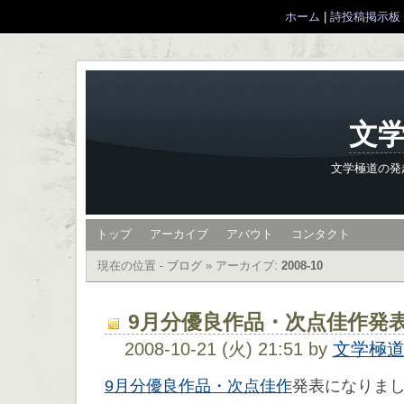
ホーム
|
詩投稿掲示板
文学
文学極道の発
トップ
アーカイブ
アバウト
コンタクト
現在の位置 -
ブログ
»
アーカイブ:
2008-10
9月分優良作品・次点佳作発
2008-10-21 (火) 21:51 by
文学極
9月分優良作品・次点佳作
発表になりま