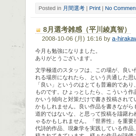
Posted in
月間選考
|
Print
|
No Comment
8月選考雑感（平川綾真智）
2008-10-06 (月) 16:16 by
a-hiraka
今月も勉強になりました。
ありがとうございます。
文学極道のスタッフは、この場が、良い
れる場所になれたら、という共通した思
「良い」というのはとても普遍的であり
ものです。ひょっとしたら、こういう作
かいう傾向と対策だけで書き投稿されて
かもしれません。良い作品を書きながら
道的ではないな、と思って投稿を躊躇わ
ゃるかもしれません。「世界性」を重要
代詩的作品、現象学を実践している作品
稿されてきています。様々な作品が評価