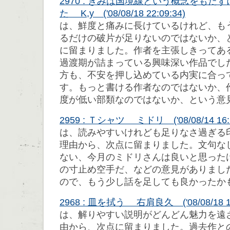
2970 : きみは国境線という概念をもた
た K,y ('08/08/18 22:09:34)
は、鮮度と痛みに長けているけれど、も
るだけの破片が足りないのではないか、
に留まりました。作者を主張しきってあ
過渡期が詰まっている興味深い作品でし
方も、不安を押し込めている内実に合っ
す。もっと書ける作者なのではないか、
度が低い部類なのではないか、という意
2959 : Ｔシャツ ミドリ ('08/08/14 16:1
は、読みやすいけれども足りなさ過ぎる
理由から、次点に留まりました。文句な
ない、今月のミドリさんは良いと思った
の寸止め空手だ、などの意見がありまし
ので、もう少し話を足しても良かったか
2968 : 皿を拭う 右肩良久 ('08/08/18 1
は、解りやすい説明がどんどん魅力を遠
由から、次点に留まりました。過去作と