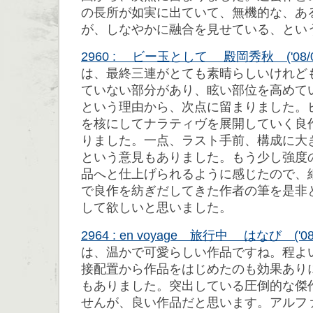
の長所が如実に出ていて、無機的な、あ
が、しなやかに融合を見せている、とい
2960 : ビー玉として 殿岡秀秋 ('08/08/
は、最終三連がとても素晴らしいけれど
ていない部分があり、眩い部位を高めて
という理由から、次点に留まりました。
を核にしてナラティヴを展開していく良
りました。一点、ラスト手前、構成に大
という意見もありました。もう少し強度
品へと仕上げられるように感じたので、
で良作を紡ぎだしてきた作者の筆を是非
して欲しいと思いました。
2964 : en voyage 旅行中 はなび ('08/08
は、温かで可愛らしい作品ですね。程よ
接配置から作品をはじめたのも効果あり
もありました。突出している圧倒的な傑
せんが、良い作品だと思います。アルフ