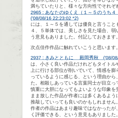
満ちていたりと、様々な方向性でそれぞ
2965 : あなたのゆくえ（１～５のう
('08/08/16 22:23:02 *2)
には、１～５を通しては優良と言うこと
４、５単体では、美しさを見た場合、弱
う意見もありました。付記しておきます
次点佳作作品に触れていこうと思います
2937 : きみとともに 殿岡秀秋 ('08/08/05
は、小さく良い作品だけれどもタイトル
上に行ける部位が削いでいて、情感を膨
っているように感じる、という理由から
た。相殺しあっている言葉同士が目立っ
慎重に大胆になってもよいような印象を
まま放した作品が作者には多くあるよう
推敲していっても良いのかもしれません
作者の作品はあまり趣味ではなかったが
く評価できる、という意見もありました