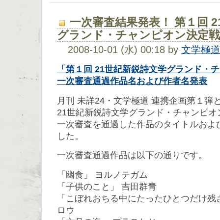
一次審査結果発表！ 第１回 
グランド・チャンピオン決定戦
2008-10-01 (水) 00:18 by
文学極
「第１回 21世紀新鋭詩文学グランド・
一次審査通過作品名および作者名発表
月刊 未詳24・文学極道 連携企画第１
21世紀新鋭詩文学グランド・チャンピオ
一次審査を通過した作品のタイトルおよ
した。
一次審査通過作品は以下の通りです。
「幽食」 ヨルノテガム
「子供のこと」 吉田群青
「こぼれおちる中にたったひとつだけ残
ロウ