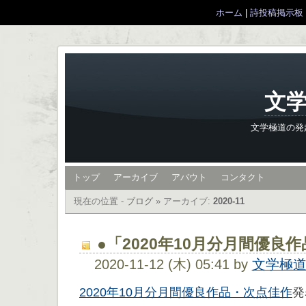
ホーム
|
詩投稿掲示板
文学
文学極道の発
トップ
アーカイブ
アバウト
コンタクト
現在の位置 -
ブログ
»
アーカイブ:
2020-11
●「2020年10月分月間優良
2020-11-12 (木) 05:41 by
文学極
2020年10月分月間優良作品・次点佳作
発