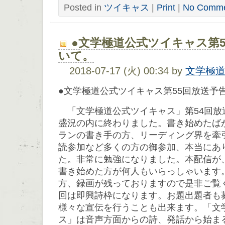
Posted in
ツイキャス
|
Print
|
No Comme
●文学極道公式ツイキャス第5
いて。
2018-07-17 (火) 00:34 by
文学極
●文学極道公式ツイキャス第55回放送予
「文学極道公式ツイキャス」第54回放
盛況の内に終わりました。書き始めたば
ランの書き手の方、リーディング界を牽
読参加など多くの方の御参加、本当にあ
た。非常に勉強になりました。本配信が
書き始めた方が何人もいらっしゃいます
方、録画が残っておりますので是非ご覧く
回は即興詩枠になります。お題出題者も
様々な宣伝を行うことも出来ます。「文
ス」は音声方面からの詩、発話から始ま