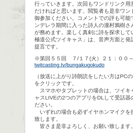
行っていきます。次回もワンドリンク用
だければと思います。閲覧者も是非ワン
御参加ください。コメントでの評も可能
ンデレラ期間に入った詩人の瀧村鴉樹さ
が務めます。楽しく真剣に詩を探求して
極道公式ツイキャス」は、音声方面と発
提言です。
※第回５５回 ７/１７(火）２１：００
twitcasting.tv/bungakugokudo
（放送に上がり詩朗読をしたい方はPC
をクリックです。
スマホやタブレットの場合は、ツイキ
ャスLIVEの2つのアプリをDLして受話
ださい。
いずれの場合も必ずイヤホンマイクを
致します。
皆さま是非よろしく、お願い致します