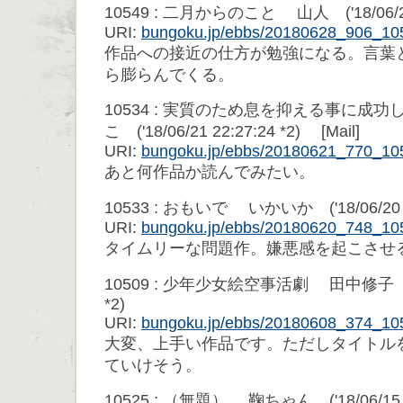
10549 : 二月からのこと 山人 ('18/06/28 
URI:
bungoku.jp/ebbs/20180628_906_10
作品への接近の仕方が勉強になる。言葉
ら膨らんでくる。
10534 : 実質のため息を抑える事に成
こ ('18/06/21 22:27:24 *2) [Mail]
URI:
bungoku.jp/ebbs/20180621_770_10
あと何作品か読んでみたい。
10533 : おもいで いかいか ('18/06/20 1
URI:
bungoku.jp/ebbs/20180620_748_10
タイムリーな問題作。嫌悪感を起こさせ
10509 : 少年少女絵空事活劇 田中修子 ('18/
*2)
URI:
bungoku.jp/ebbs/20180608_374_10
大変、上手い作品です。ただしタイトル
ていけそう。
10525 : （無題） 鞠ちゃん ('18/06/15 13