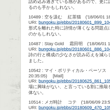
詰め込み過ぎている感があるので、更に
るのも手かもしれない。
10489 : 空を汲む 紅茶猫 ('18/06/01 18:4
URI:
bungoku.jp/ebbs/20180601_899_10
形式を離れた時に詩情が薄くなる問題点
のかもしれない。
10487 : Stay Gold 霜田明 ('18/06/01 13
URI:
bungoku.jp/ebbs/20180601_886_10
詩の行と構成の少なさが読み応えを減ら
ました。
10542 : マイ・ポリティカル・ペーソス 中
20:35:05) [Mail]
URI:
bungoku.jp/ebbs/20180625_861_10
場に興味がない、と言っている割に推敲
体ない。
10514 : メガ時計 コテ ('18/06/09 23:56:
URI:
bungoku.jp/ebbs/20180609_470_10