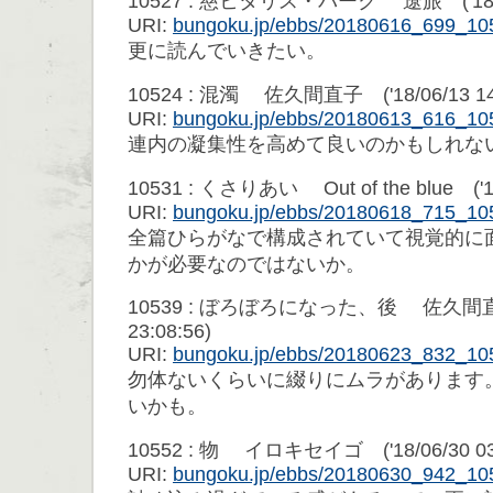
10527 : 慈ヒタリス・パーク 遼旅 ('18/06/
URI:
bungoku.jp/ebbs/20180616_699_10
更に読んでいきたい。
10524 : 混濁 佐久間直子 ('18/06/13 14:
URI:
bungoku.jp/ebbs/20180613_616_10
連内の凝集性を高めて良いのかもしれな
10531 : くさりあい Out of the blue ('18/
URI:
bungoku.jp/ebbs/20180618_715_10
全篇ひらがなで構成されていて視覚的に
かが必要なのではないか。
10539 : ぼろぼろになった、後 佐久間直子 
23:08:56)
URI:
bungoku.jp/ebbs/20180623_832_10
勿体ないくらいに綴りにムラがあります
いかも。
10552 : 物 イロキセイゴ ('18/06/30 03:
URI:
bungoku.jp/ebbs/20180630_942_10