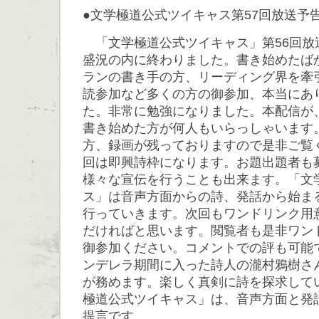
●文学極道公式ツイキャス第57回放送予
「文学極道公式ツイキャス」第56回放
盛況の内に終わりました。書き始めたば
ランの書き手の方、リーディング界を牽
読参加など多くの方の御参加、本当にあ
た。非常に勉強になりました。本配信が
書き始めた方が何人もいらっしゃいます
方、録画が残っておりますので是非ご覧く
回は即興詩枠になります。お題出題者も
様々な宣伝を行うことも出来ます。「文
ス」は音声方面からの詩、発話から始ま
行っていきます。次回もワンドリンク用
だければと思います。閲覧者も是非ワン
御参加ください。コメントでの評も可能
ンデレラ期間に入った詩人の瀧村鴉樹さ
が務めます。楽しく真剣に詩を探求して
極道公式ツイキャス」は、音声方面と発
提言です。