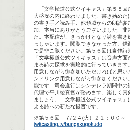
「文学極道公式ツイキャス」第５５回
大盛況の内に終わりました。書き始めた
の書き手／読み手、他領域からの朗読参
加、本当にありがとうございました。非
た。本配信が、きっかけとなり詩を書き
っしゃいます。閲覧できなかった方、録
で是非ご覧ください。第５６回は自作詩
「文学極道公式ツイキャス」は音声方面
まる詩の探求を実験的に行っていきます
用意しながら御参加いただければと思い
ンドリンク用意しながら御参加ください
能です。司会進行はシンデレラ期間中の
代理で平川綾真智が務めます。楽しく真
ましょう。「文学極道公式ツイキャス」
よる詩への新たな提言です。
※第５６回 ７/２４(火）２１：００～
twitcasting.tv/bungakugokudo