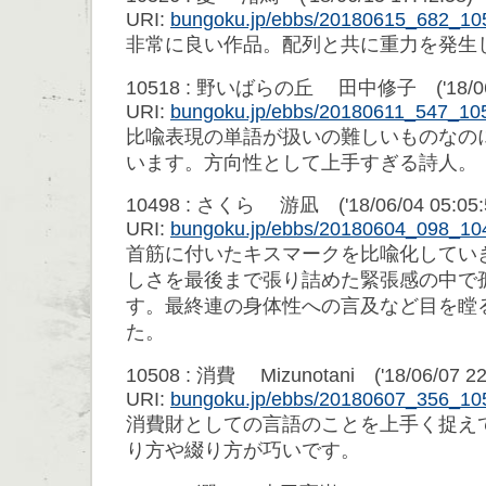
URI:
bungoku.jp/ebbs/20180615_682_10
非常に良い作品。配列と共に重力を発生
10518 : 野いばらの丘 田中修子 ('18/06/1
URI:
bungoku.jp/ebbs/20180611_547_10
比喩表現の単語が扱いの難しいものなの
います。方向性として上手すぎる詩人。
10498 : さくら 游凪 ('18/06/04 05:05:
URI:
bungoku.jp/ebbs/20180604_098_10
首筋に付いたキスマークを比喩化してい
しさを最後まで張り詰めた緊張感の中で
す。最終連の身体性への言及など目を瞠
た。
10508 : 消費 Mizunotani ('18/06/07 22
URI:
bungoku.jp/ebbs/20180607_356_10
消費財としての言語のことを上手く捉え
り方や綴り方が巧いです。