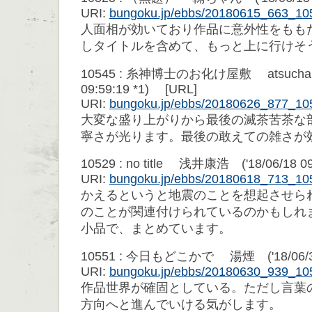
URI:
bungoku.jp/ebbs/20180615_663_10
人面相が効いており作品に意外性をもも
しタイトルを含めて、もっと上に行けそ
10545 : 糸神博士のお化け屋敷 atsuchan6
09:59:19 *1) [URL]
URI:
bungoku.jp/ebbs/20180626_877_10
大変な盛り上がりから最後の滅茶苦茶な
寧さが光ります。最後の敢えての雑さが
10529 : no title 浅井康浩 ('18/06/18 09
URI:
bungoku.jp/ebbs/20180618_713_10
かえるというと地震のことを想起させら
のことが関連付けられているのかもしれ
小品で、まとめています。
10551 : 今日もどこかで 湯煙 ('18/06/30 
URI:
bungoku.jp/ebbs/20180630_939_10
作品世界が確固としている。ただし言葉
方向へと進んでいける気がします。