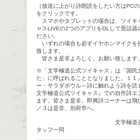
（放送に上がり詩朗読をしたい方はPC
をクリックです。
スマホやタブレットの場合は、ツイキ
ャスLIVEの2つのアプリをDLして受話
ださい。
いずれの場合も必ずイヤホンマイクを
致します。
皆さま是非よろしく、お願い致します
※「文学極道公式ツイキャス」は「国民
た」に呼ばれることとなりました。１１
ー・サラダボウル～詩に触れよう詩を
文学極道公式ツイキャス』での自作詩エ
ます。皆さま是非。即興詩コーナーは飛
／３は是非、別府市へ。
文学極道公式ツイキ
タッフ一同