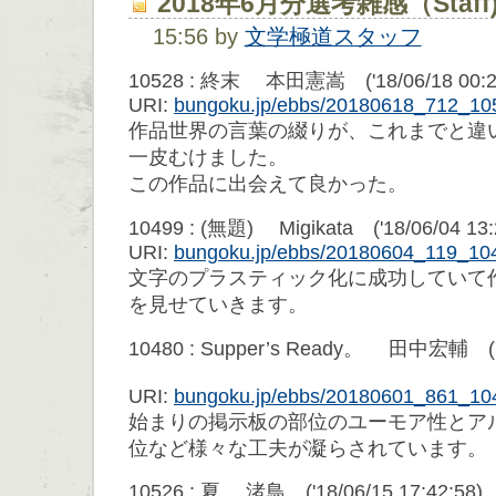
2018年6月分選考雑感（Staff
15:56 by
文学極道スタッフ
10528 : 終末 本田憲嵩 ('18/06/18 00:2
URI:
bungoku.jp/ebbs/20180618_712_10
作品世界の言葉の綴りが、これまでと違
一皮むけました。
この作品に出会えて良かった。
10499 : (無題) Migikata ('18/06/04 13:
URI:
bungoku.jp/ebbs/20180604_119_10
文字のプラスティック化に成功していて
を見せていきます。
10480 : Supper’s Ready。 田中宏輔 ('18/
URI:
bungoku.jp/ebbs/20180601_861_10
始まりの掲示板の部位のユーモア性とア
位など様々な工夫が凝らされています。
10526 : 夏 渚鳥 ('18/06/15 17:42:58)