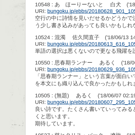
10548 : あ ほーりーないと 白犬 ('18/06/
URI:
bungoku.jp/ebbs/20180628_901_10
空行の中に詩情を見いだせるかどうかで
う少し書き込みがあっても良いかもしれ
10524 : 混濁 佐久間直子 ('18/06/13 14:
URI:
bungoku.jp/ebbs/20180613_616_10
単語の選択は悪くないので更なる飛躍を
10550 : 思春期ランナー あるく ('18/06/2
URI:
bungoku.jp/ebbs/20180629_936_10
「思春期ランナー」という言葉が面白い
を本文にも織り込んで良かったかもしれ
10505 : (無題) あるく ('18/06/07 02:19
URI:
bungoku.jp/ebbs/20180607_295_10
良い詩です。たくさん書いていってみる
くと思います。
期待しています。