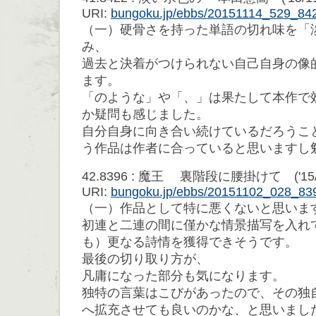
URI:
bungoku.jp/ebbs/20151114_529_84
（一）硬骨さを持った単語の切れ味を「
み、
過去と決着がつけられない自己自身の像
ます。
「のような」や「、」は果たして本作で
か疑問も感じました。
自分自身に向き合い続けているだろうこ
う作品は作者に合っていると思いますし
42.8396 : 魔王 裏階段に腰掛けて ('15/11/
URI:
bungoku.jp/ebbs/20151102_028_83
（一）作品として特に悪くないと思いま
初連と二連の間に僅かな情景描写を入れ
も）更なる詩情を獲得できそうです。
最後の切り取り方が、
凡庸になった部分も気になります。
独特の言葉はこびがあったので、その独
へ拡充させても良いのかな、と思いまし