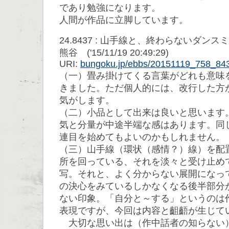
であり勉強になります。
人間が作品に立脚しています。
24.8437 : 山手線と、終わらないダ
熊谷 ('15/11/19 20:49:29)
URI:
bungoku.jp/ebbs/20151119_758_84
（一）畳み掛けてくる言葉がどれも意味
きました。ただ個人的には、改行した方
気がします。
（二）小品として出来は良いと思います
気と分量が中途半端な感はあります。同
連目を始めてもよいのかもしれません。
（三）山手線（環状（感情？）線）を配
所を回っている、それを淡々と受け止め
写。それと、よく分からない展開になっ
の決心をみているしかなくなる後半部分
ない印象。「自分と～する」というのは
表現ですが、今回は内容と齟齬が生じて
大切な思い出は（作中話者の知らない