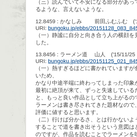
（三）読んでいて不安になる部分があっ
るような、言えないような。
12.8459 : かなしみ 前田ふむふむ ('15/11
URI:
bungoku.jp/ebbs/20151128_083_84
（一）静謐に自分と向き合う人の横顔を
した。
13.8456 : ラーメン道 山人 ('15/11/25 20
URI:
bungoku.jp/ebbs/20151125_021_84
（一）熱すぎるほどに書かれていますが
いため、
かなり中途半端に終わってしまった印象
最初に絶頂が来て、ずっと失速している
と、もっと良い作品として立ち上がるの
ラーメンは書き尽されてきた題材なので
評価に値すると思います。
（二）行けば分かるさ、とは行かないよ
することで道を書き出そうという意図は
のですが、作品を読むことでラーメンを