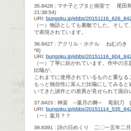
35.8428 : マチ子とブタと病室で 尾田和彦 
21:38:54)
URI:
bungoku.jp/ebbs/20151116_626_84
（一）物語としても素敵でした。そして
で表現されています。
36.8427 : アクリル・ホテル ねむのき ('15/
*8)
URI:
bungoku.jp/ebbs/20151116_604_84
（一）丁寧に紡がれています。作中の主
比喩が、
これまでに使用されているものと重なる
もっと独自性に富んだ比喩にしてみると
いてきた諸作との差異が見せられて面白
37.8423 : 神楽 ─葉月の舞─ 彫刻刀 ('15/
URI:
bungoku.jp/ebbs/20151114_535_84
（一）葉月？？
39.8391 : 詩の日めくり 二〇一五年