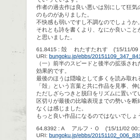
作者の過去作は良い悪いは別にして狂気
のものがありました。
不快感も弱いですし不調なのでしょうか
それとも詩を書くより、なにか良いこと
と思いました。
61.8415 : 殻 れたすたれす ('15/11/09 21
URI:
bungoku.jp/ebbs/20151109_347_84
（一）前半のスピードと後半の拡張され
効果的です。
最後のほうは隠喩として多くを読み取れ
「殻」という言葉と共に作品を見事、伸
ただしざらつきと脱臼をリズムに置いて
区切りが最後の比喩表現までの勢いを断
なくは感じました。
もっと良い作品になるのではないでしょ
64.8392 : A アルフ・Ｏ ('15/11/02 00:1
URI:
bungoku.jp/ebbs/20151102_006_83