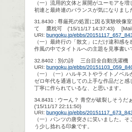
（一）流用的文体と展開がユーモアを増
初連と最終連のバランスが気になりまし
31.8430 : 尊厳死の処置に因る実験映
て 鷹枕可 ('15/11/17 14:37:43) [Mail
URI:
bungoku.jp/ebbs/20151117_657_84
（一）最終行の「散文」にだけ違和感を
作風の中でタイトルへの主題を見事書い
32.8402 : 別の詩 三台目全自動洗濯機 ('15/
URI:
bungoku.jp/ebbs/20151103_059_84
（一）（一）ハルキストやライトノベル
ゼロ年代を通過しての上手な作品だと感
丁寧に作られているな、と思います。
34.8431 : ウーん？ 青空が破裂しそ
('15/11/17 22:11:50)
URI:
bungoku.jp/ebbs/20151117_673_84
（一）パンツの唐突さに笑いました。そ
う少し捻れる印象です。