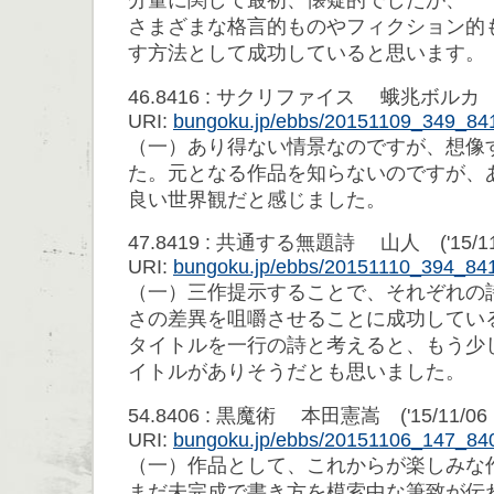
さまざまな格言的ものやフィクション的
す方法として成功していると思います。
46.8416 : サクリファイス 蛾兆ボルカ ('15/
URI:
bungoku.jp/ebbs/20151109_349_84
（一）あり得ない情景なのですが、想像
た。元となる作品を知らないのですが、
良い世界観だと感じました。
47.8419 : 共通する無題詩 山人 ('15/11/1
URI:
bungoku.jp/ebbs/20151110_394_84
（一）三作提示することで、それぞれの
さの差異を咀嚼させることに成功してい
タイトルを一行の詩と考えると、もう少
イトルがありそうだとも思いました。
54.8406 : 黒魔術 本田憲嵩 ('15/11/06 1
URI:
bungoku.jp/ebbs/20151106_147_84
（一）作品として、これからが楽しみな
まだ未完成で書き方を模索中な筆致が伝