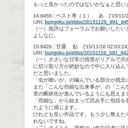
もっと良かったのではないかなぁと思い
14.8455 : ペスト考（１） あ ('15/11/25 
URI:
bungoku.jp/ebbs/20151125_991_84
（一）批評はフォーラムでお願いしたい
よしなに。
15.8426 : 甘露 鮎 ('15/11/16 02:03:24
URI:
bungoku.jp/ebbs/20151116_591_84
（一）ささいな日常の情景がリアルで共
に切り取り方が絶妙なので中に入り込ん
だと思いました。
「虫が喰いが」の噛んでいる部分が残念
また「こんな些細な出来事が」の「こん
章の断絶化が進んでいるようにも思えま
「些細な」から始まって読み手に包括を
たように感じます。
けれども良い作品です。もう少し整えた
れないですね。