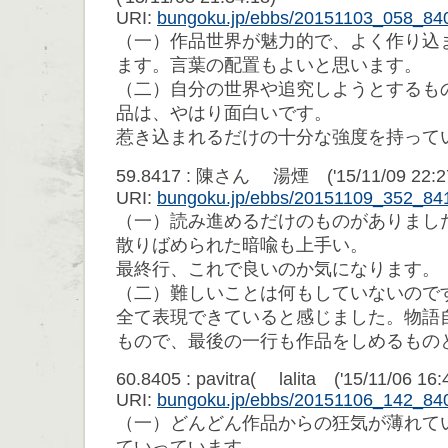
URI:
bungoku.jp/ebbs/20151103_058_84
（一）作品世界が魅力的で、よく作り込
ます。言葉の配置もよいと思います。
（二）自分の世界や追究しようとするも
品は、やはり面白いです。
惹き込まれるだけの十分な強度を持って
59.8417 : 陳さん 湯煙 ('15/11/09 22:27
URI:
bungoku.jp/ebbs/20151109_352_84
（一）読み進めるだけのものがありまし
散りばめられた暗喩も上手い。
最終行、これで良いのか気になります。
（二）難しいことは何もしていないので
全て表現できていると感じました。物語
もので、最後の一行も作品をしめるもの
60.8405 : pavitra( lalita ('15/11/06 16:
URI:
bungoku.jp/ebbs/20151106_142_84
（一）どんどん作品からの狂気が薄れて
ていっています。