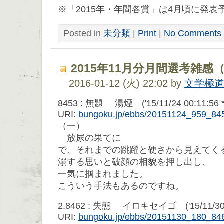
※「2015年・年間各賞」は4月頃に発表
Posted in
未分類
|
Print
|
No Comments 
2015年11月分月間選考雑感
2016-01-12 (火) 22:02 by
文学極
8453 : 無題 湯煙 ('15/11/24 00:11:56 *
URI:
bungoku.jp/ebbs/20151124_959_84
（一）
放尿の果てに
で、それまでの跳躍と硬さから見えてく
溺する思いと破顔の相貌を押し出し、
一気に掴まれました。
こういう手法もあるのですね。
2.8462 : 失態 イロキセイゴ ('15/11/30 2
URI:
bungoku.jp/ebbs/20151130_180_84