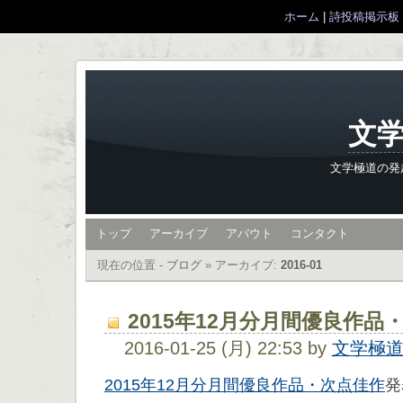
ホーム
|
詩投稿掲示板
文学
文学極道の発
トップ
アーカイブ
アバウト
コンタクト
現在の位置 -
ブログ
»
アーカイブ:
2016-01
2015年12月分月間優良作品
2016-01-25 (月) 22:53 by
文学極
2015年12月分月間優良作品・次点佳作
発