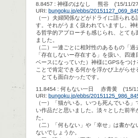
8.8457 : 神様のはなし 熊谷 ('15/11/27 2
URI:
bungoku.jp/ebbs/20151127_069_84
（一）夫婦関係などがドライに語られる
す。それがうまく扱われていますし、神
る哲学的アプローチも感じられ、とても
ました。
（二）一連ごとに相対性のあるもの「過
「存在しないー存在する」を扱い、四連
ベースになっていた）神様にGPSをつけ
ことで肯定できる何かを浮かび上がらせ
とても面白かったです。
11.8454 : 何もない一日 赤青黄 ('15/11/25
URI:
bungoku.jp/ebbs/20151125_986_84
（一）「猫がいる。いつも死んでいる」
い作品だと思いました。淡々とした前半
た。
（二）「何もない」や「幸せ」は書かな
ないでしょうか。