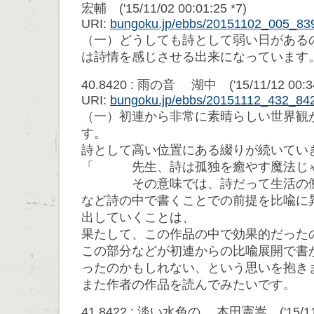
宏輔 ('15/11/02 00:01:25 *7)
URI:
bungoku.jp/ebbs/20151102_005_83
（一）どうしても詩として弱い日がある
は詩情を感じさせる出来になっています
40.8420 : 雨の音 湖中 ('15/11/12 00:34
URI:
bungoku.jp/ebbs/20151112_432_84
（一）初連から非常に素晴らしい世界観
す。
詩として高い位置にある綴りが続いてい
「 先生、詩は孤独を癒やす魔法じ
その意味では、詩だって生活の働
など詩の中で書くことでの前提を比喩に
出していくことは、
果たして、この作品の中で効果的だった
この部分などが初連からの比喩展開で書
ったのかもしれない、という思いを抱き
また作者の作品を読んでみたいです。
41.8422 : 淡い水色の 本田憲嵩 ('15/11/1