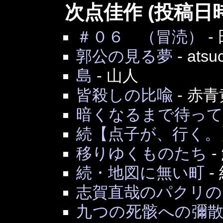
次点佳作 (投稿日
＃０６ （冒涜）
-
郭公の見る夢
-
atsu
島
-
山人
皆殺しの比喩
-
赤青
暗くなるまで待って
続【点子が、行く。
移りゆくものたち
-
続・地図に無い町
-
志賀直哉のパクリの
九つの死骸への彌