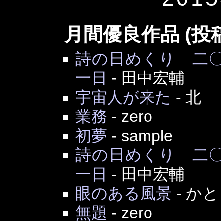
月間優良作品 (投
詩の日めくり 二
一日
-
田中宏輔
宇宙人が来た
-
北
業務
-
zero
初夢
-
sample
詩の日めくり 二
一日
-
田中宏輔
眼のある風景
-
かと
無題
-
zero