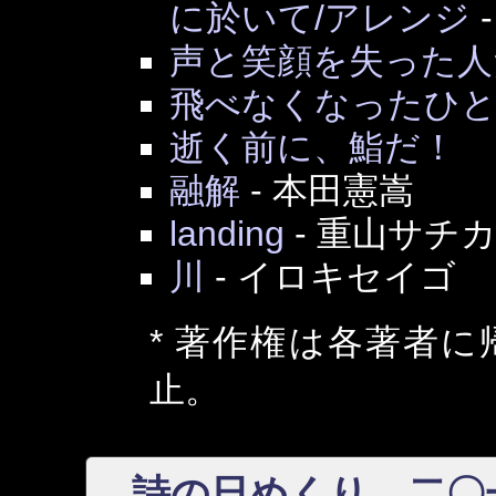
に於いて/アレンジ
声と笑顔を失った人
飛べなくなったひ
逝く前に、鮨だ！
融解
-
本田憲嵩
landing
-
重山サチ
川
-
イロキセイゴ
* 著作権は各著者
止。
詩の日めくり 二〇