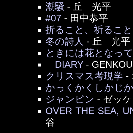
潮騒
-
丘 光平
#07
-
田中恭平
折ること、祈ること
冬の詩人
-
丘 光平
ときには花となっ
DIARY
-
GENKOU
クリスマス考現学
-
かっくかくしかじ
ジャンピン
-
ゼッケ
OVER THE SEA, 
谷