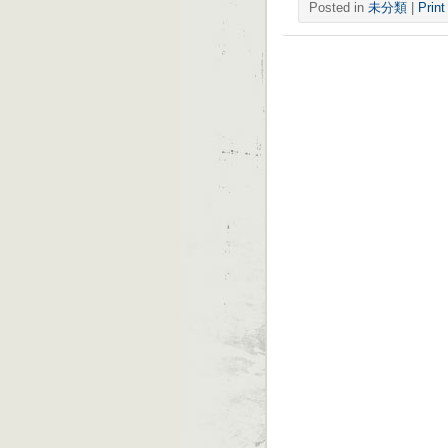
Posted in
未分類
|
Print