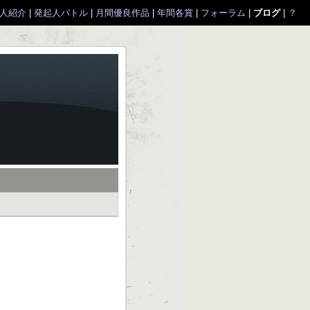
人紹介
|
発起人バトル
|
月間優良作品
|
年間各賞
|
フォーラム
|
ブログ
|
？