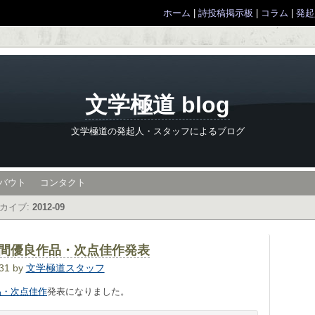
ホーム
|
詩投稿掲示板
|
コラム
|
発起
文学極道 blog
文学極道の発起人・スタッフによるブログ
バウト
コンタクト
カイブ:
2012-09
分月間優良作品・次点佳作発表
:31 by
文学極道スタッフ
品・次点佳作
発表になりました。