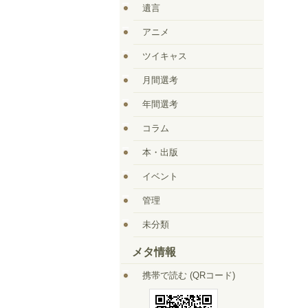
遺言
アニメ
ツイキャス
月間選考
年間選考
コラム
本・出版
イベント
管理
未分類
メタ情報
携帯で読む (QRコード)