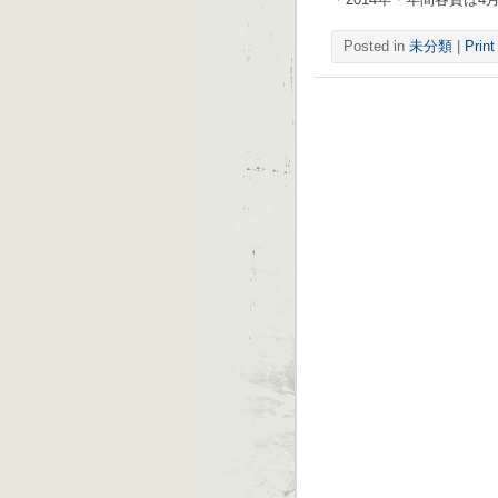
Posted in
未分類
|
Print