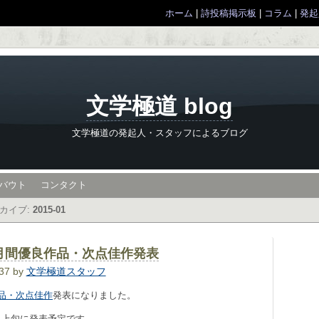
ホーム
|
詩投稿掲示板
|
コラム
|
発起
文学極道 blog
文学極道の発起人・スタッフによるブログ
バウト
コンタクト
カイブ:
2015-01
分月間優良作品・次点佳作発表
:37 by
文学極道スタッフ
作品・次点佳作
発表になりました。
4月上旬に発表予定です。