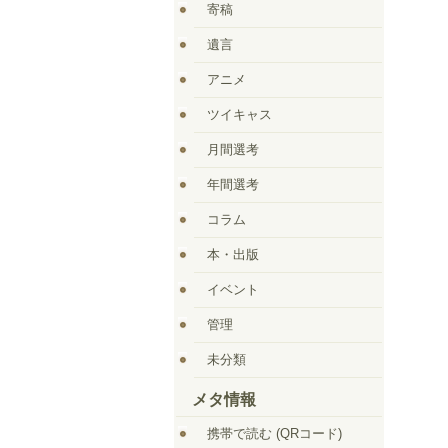
寄稿
遺言
アニメ
ツイキャス
月間選考
年間選考
コラム
本・出版
イベント
管理
未分類
メタ情報
携帯で読む (QRコード)