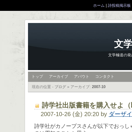
ホーム
|
詩投稿掲示板
文学
文学極道の発
トップ
アーカイブ
アバウト
コンタクト
現在の位置 -
ブログ
»
アーカイブ:
2007-10
詩学社出版書籍を購入せよ（
2007-10-26 (金) 20:20 by
ダーザ
詩学社がカノープスさんが以下でおっし