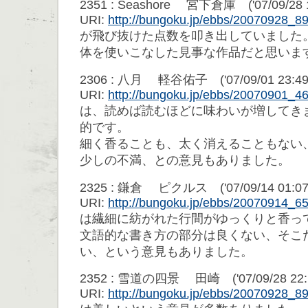
2351 : Seashore 宮下倉庫 ('07/09/28 1
URI:
http://bungoku.jp/ebbs/20070928_
が飛び抜けた点数を叩き出していました
体を使いこなした見事な作品だと思いま
2306 : 八月 軽谷佑子 ('07/09/01 23:49
URI:
http://bungoku.jp/ebbs/20070901_
は、読めば読むほどに味わいが増してき
的です。
細く香ることも、太く消えることもない
少しの不満、との意見もありました。
2325 : 鎌倉 ピクルス ('07/09/14 01:07
URI:
http://bungoku.jp/ebbs/20070914_
は繊細に紡がれた行間がゆっくりと香っ
文語的な書き方の部分は良くない、そこ
い、という意見もありました。
2352 : 雪道の四景 田崎 ('07/09/28 22:1
URI:
http://bungoku.jp/ebbs/20070928_