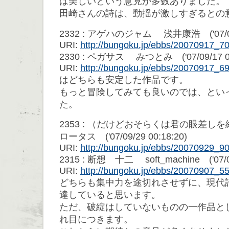
は美しいという意見が多数ありました。
田崎さんの詩は、動揺が激しすぎるとの
2332 : アゲハのジャム 浅井康浩 ('07/09/1
URI:
http://bungoku.jp/ebbs/20070917_
2330 : ペガサス みつとみ ('07/09/17 00
URI:
http://bungoku.jp/ebbs/20070917_
はどちらも安定した作品です。
もっと冒険してみても良いのでは、とい
た。
2353 : （だけどおそらくは君の眼差
ロータス ('07/09/29 00:18:20)
URI:
http://bungoku.jp/ebbs/20070929_
2315 : 断想 十二 soft_machine ('07/09/
URI:
http://bungoku.jp/ebbs/20070907_
どちらも集中力を途切れさせずに、現代
達していると思います。
ただ、破綻はしていないものの一作品と
れ目につきます。