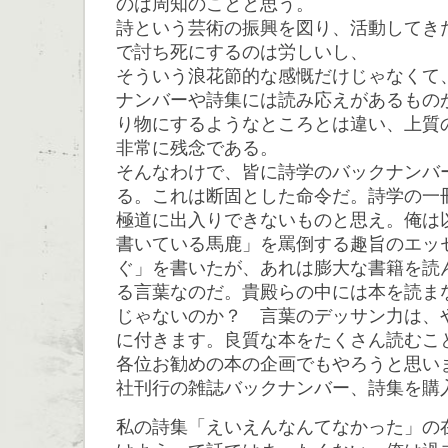
のは周知のことと思う。
詩という芸術の振興を図り、活動してき
で討ち死にするのは労しいし、
そういう浪花節的な感慨だけじゃなくて
ナンバーや詩集には読み応えがあるもの
り物にするようなところとは違い、上質
非常に残念である。
そんなわけで、皆に詩学のバックナンバ
る。これは断固とした命令だ。詩学の一
極道に出入りできないものと思え。俺は
書いている馬鹿」を罵倒する趣旨のエッ
ぐ」を書いたが、あれは膨大な書籍を読
る言葉なのだ。貴殿らの中には本を読ま
じゃないのか？ 言葉のデッサン力は、
に付きます。良質な本をたくさん読むこ
各位お勧めの本の企画でもやろうと思い
社刊行の雑誌バックナンバー、詩集を購
私の詩集「えいえんなんてなかった」の