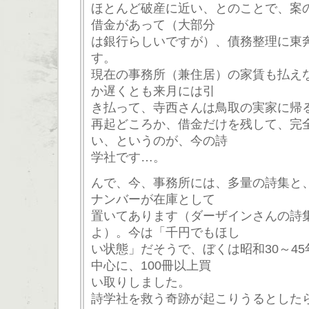
ほとんど破産に近い、とのことで、案
借金があって（大部分
は銀行らしいですが）、債務整理に東
す。
現在の事務所（兼住居）の家賃も払え
か遅くとも来月には引
き払って、寺西さんは鳥取の実家に帰
再起どころか、借金だけを残して、完
い、というのが、今の詩
学社です…。
んで、今、事務所には、多量の詩集と
ナンバーが在庫として
置いてあります（ダーザインさんの詩
よ）。今は「千円でもほし
い状態」だそうで、ぼくは昭和30～4
中心に、100冊以上買
い取りしました。
詩学社を救う奇跡が起こりうるとした