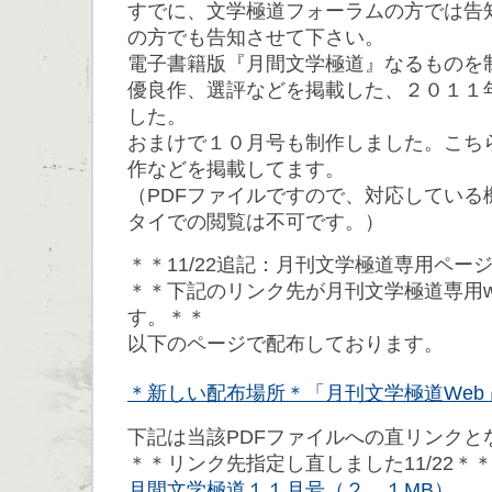
すでに、文学極道フォーラムの方では告
の方でも告知させて下さい。
電子書籍版『月間文学極道』なるものを
優良作、選評などを掲載した、２０１１
した。
おまけで１０月号も制作しました。こち
作などを掲載してます。
（PDFファイルですので、対応している
タイでの閲覧は不可です。）
＊＊11/22追記：月刊文学極道専用ペー
＊＊下記のリンク先が月刊文学極道専用w
す。＊＊
以下のページで配布しております。
＊新しい配布場所＊「月刊文学極道Web
下記は当該PDFファイルへの直リンクと
＊＊リンク先指定し直しました11/22＊
月間文学極道１１月号（２．１MB）