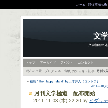
ホーム
|
詩投稿掲示板
文学
文学極道の発
トップ
アーカイブ
アバウト
コンタクト
現在の位置 -
ブログ
»
本・出版
,
お知らせ
»
記事:
月刊文
«
福島 "The Happy Island" by天才詩人（コントラ）
2011年1
月刊文学極道 配布開始
2011-11-03 (木) 22:20 by
ヒダリ