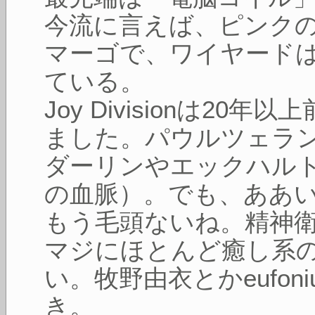
今流に言えば、ピンク
マーゴで、ワイヤード
ている。
Joy Divisionは2
ました。パウルツェラ
ダーリンやエックハル
の血脈）。でも、ああ
もう毛頭ないね。精神
マジにほとんど癒し系
い。牧野由衣とかeufon
き。