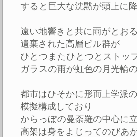
すると巨大な沈黙が頭上に
遠い地響きと共に雨がとお
遺棄された高層ビル群が
ひとつまたひとつとストッ
ガラスの雨が虹色の月光輪
都市はひそかに形而上学派
模擬構成しており
からっぽの曼荼羅の中心に
高架は身をよじってのびあ