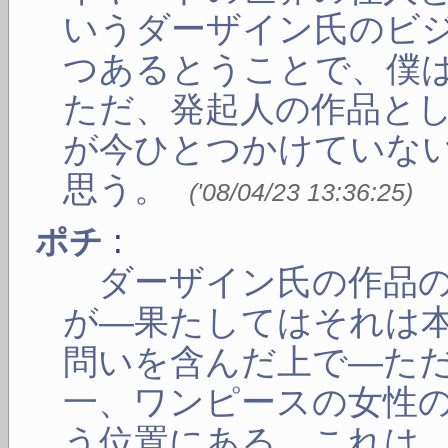
いうダーザイン氏のビ
つあるとうことで、僕
ただ、発起人の作品と
が今ひとつかけていな
思う。
(
'08/04/23 13:36:25
)
:
ポチ
ダーザイン氏の作品の
が―果たしてはそれは
問いを含んだ上で―た
一、ワンピースの女性
う位置にある。これは