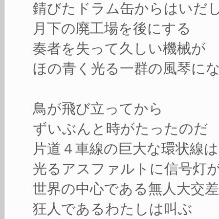
錆びたドラム缶からはいだ
月下の廃工場を後にする
奏者を失って久しい機械が
ほの青く光る一群の風琴に
鳥が飛び立ってから
ずいぶんと時がたったのだ
片道４車線の巨大な環状線
光るアスファルトに信号灯
世界の中心である無人大交差
狂人であるわたしは叫ぶ