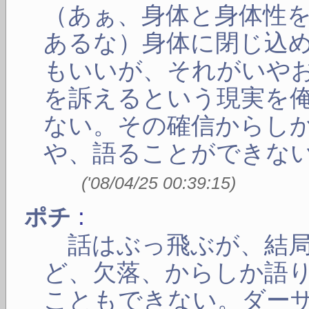
（あぁ、身体と身体性
あるな）身体に閉じ込
もいいが、それがいや
を訴えるという現実を
ない。その確信からし
や、語ることができな
(
'08/04/25 00:39:15
)
:
ポチ
話はぶっ飛ぶが、結局
ど、欠落、からしか語
こともできない。ダー