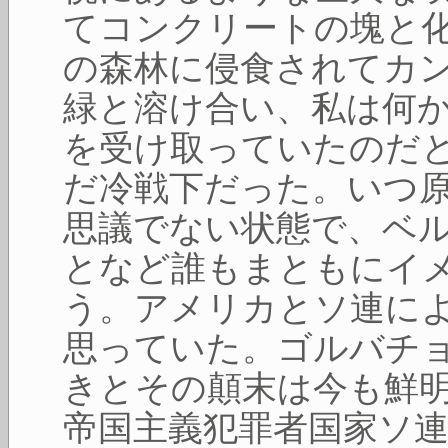
てコンクリートの塊と
の森林に侵食されてカ
緑と溶け合い、私は何
を受け取っていたのだ
だ冷戦下だった。いつ
思議でない状態で、ベ
となど誰もまともにイ
う。アメリカとソ連に
思っていた。ゴルバチ
きとその顛末は今も鮮
帝国主義犯罪者国家ソ