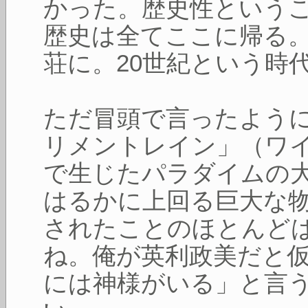
かった。歴史性という
歴史は全てここに帰る
荘に。20世紀という時
ただ冒頭で言ったよう
リメントレイン」（ワ
で生じたパラダイムの大
はるかに上回る巨大な
されたことのほとんど
ね。俺が英利政美だと
には神様がいる」と言