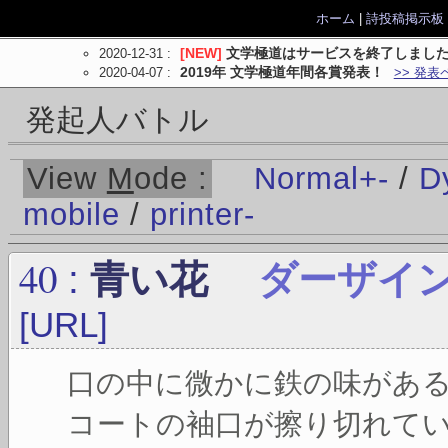
ホーム
|
詩投稿掲示板
2020-12-31
:
[NEW]
文学極道はサービスを終了しまし
2020-04-07
:
2019年 文学極道年間各賞発表！
>> 発表
発起人バトル
View
M
ode :
Normal
+
-
/
D
mobile
/
printer
-
40
:
青い花
ダーザイ
[URL]
口の中に微かに鉄の味があ
コートの袖口が擦り切れて