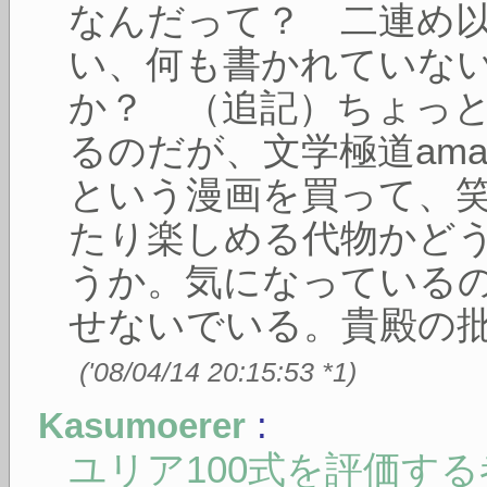
なんだって？ 二連め
い、何も書かれていな
か？ （追記）ちょっ
るのだが、文学極道ama
という漫画を買って、
たり楽しめる代物かど
うか。気になっている
せないでいる。貴殿の
(
'08/04/14 20:15:53
*1
)
:
Kasumoerer
ユリア100式を評価す