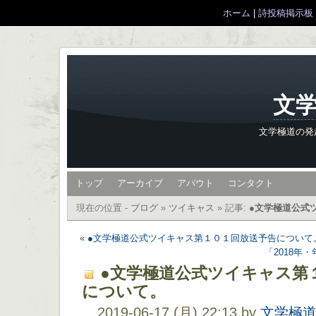
ホーム
|
詩投稿掲示板
文学
文学極道の発
トップ
アーカイブ
アバウト
コンタクト
現在の位置 -
ブログ
»
ツイキャス
»
記事:
●文学極道公式
«
●文学極道公式ツイキャス第１０１回放送予告について
「2018年
●文学極道公式ツイキャス第
について。
2019-06-17 (月) 22:13 by
文学極