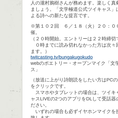
人の瀧村鴉樹さんが務めます。楽しく真
ましょう。「文学極道公式ツイキャス」
よる詩への新たな提言です。
※第１０２回 ６／１８（火）２０：０
催。
（２０時開始。エントリーは２２時締切
０時までに読み切れなかった方は次々
ます。）
twitcasting.tv/bungakugokudo
webのポエトリー・オープンマイク「文
ス」
（放送に上がり詩朗読をしたい方はPC
をクリックです。
スマホやタブレットの場合は、ツイキ
ャスLIVEの2つのアプリをDLして受話
ださい。
いずれの場合も必ずイヤホンマイクを
致します。