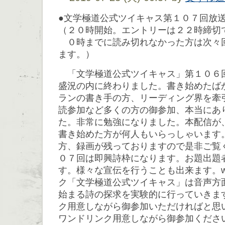
●文学極道公式ツイキャス第１０７回放
（２０時開始。エントリーは２２時締切
０時までに読み切れなかった方は次々
ます。）
「文学極道公式ツイキャス」第１０６
盛況の内に終わりました。書き始めたば
ランの書き手の方、リーディング界を牽
読参加など多くの方の御参加、本当にあ
た。非常に勉強になりました。本配信が
書き始めた方が何人もいらっしゃいます
方、録画が残っておりますので是非ご覧
０７回は即興詩枠になります。お題出題
す。様々な宣伝を行うことも出来ます。w
ク「文学極道公式ツイキャス」は音声方
始まる詩の探求を実験的に行っていきま
ク用意しながら御参加いただければと思
ワンドリンク用意しながら御参加くださ