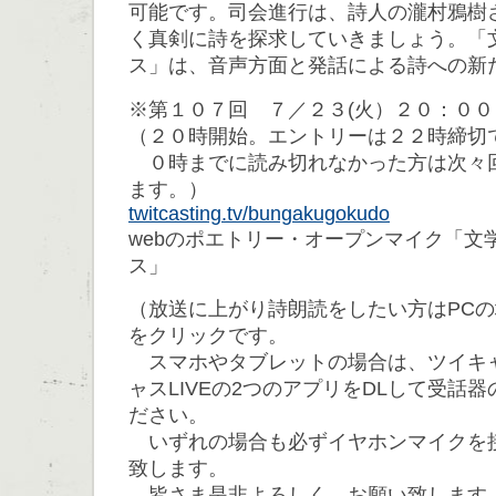
可能です。司会進行は、詩人の瀧村鴉樹
く真剣に詩を探求していきましょう。「
ス」は、音声方面と発話による詩への新
※第１０７回 ７／２３(火）２０：０
（２０時開始。エントリーは２２時締切
０時までに読み切れなかった方は次々
ます。）
twitcasting.tv/bungakugokudo
webのポエトリー・オープンマイク「文
ス」
（放送に上がり詩朗読をしたい方はPC
をクリックです。
スマホやタブレットの場合は、ツイキ
ャスLIVEの2つのアプリをDLして受話
ださい。
いずれの場合も必ずイヤホンマイクを
致します。
皆さま是非よろしく、お願い致します