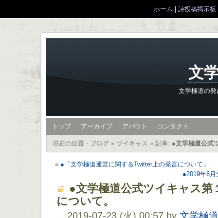
ホーム
|
詩投稿掲示板
文学
文学極道の発
トップ
アーカイブ
アバウト
コンタクト
現在の位置 -
ブログ
»
ツイキャス
»
記事:
●文学極道公式
«
●「文学極道運営に関するTwitter上の発言について」
●2019年
●文学極道公式ツイキャス第
について。
2019-07-23 (火) 00:57 by
文学極