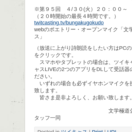
※第９５回 ４/３０(火）２０：００～
（２０時開始の最長４時間です。）
twitcasting.tv/bungakugokudo
webのポエトリー・オープンマイク「文
ス」
（放送に上がり詩朗読をしたい方はPC
をクリックです。
スマホやタブレットの場合は、ツイキ
ャスLIVEの2つのアプリをDLして受話
ださい。
いずれの場合も必ずイヤホンマイクを
致します。
皆さま是非よろしく、お願い致します
文学極道公式ツイキ
タッフ一同
Posted in
ツイキャス
|
Print
|
URL