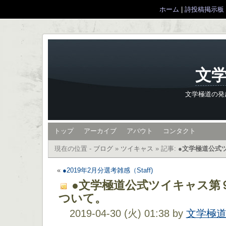
ホーム
|
詩投稿掲示板
文学
文学極道の発
トップ
アーカイブ
アバウト
コンタクト
現在の位置 -
ブログ
»
ツイキャス
»
記事:
●文学極道公式
«
●2019年2月分選考雑感（Staff)
●文学極道公式ツイキャス第
ついて。
2019-04-30 (火) 01:38 by
文学極