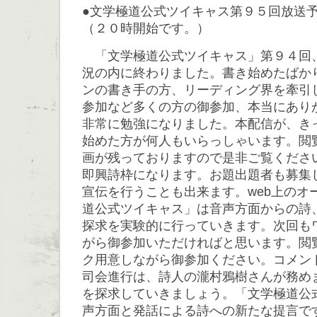
●文学極道公式ツイキャス第９５回放送
（２０時開始です。）
「文学極道公式ツイキャス」第９４回
況の内に終わりました。書き始めたばか
ンの書き手の方、リーディング界を牽引
参加など多くの方の御参加、本当にあり
非常に勉強になりました。本配信が、き
始めた方が何人もいらっしゃいます。閲
画が残っておりますので是非ご覧くださ
即興詩枠になります。お題出題者も募集
宣伝を行うことも出来ます。web上のオ
道公式ツイキャス」は音声方面からの詩
探求を実験的に行っていきます。次回も
がら御参加いただければと思います。閲
ク用意しながら御参加ください。コメン
司会進行は、詩人の瀧村鴉樹さんが務め
を探求していきましょう。「文学極道公
声方面と発話による詩への新たな提言で