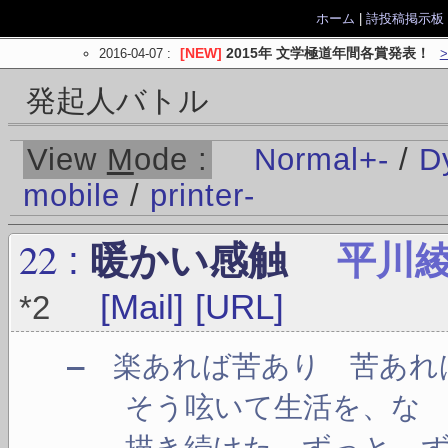
ホーム
|
詩投稿掲示板
2016-04-07
:
[NEW]
2015年 文学極道年間各賞発表！
発起人バトル
View
M
ode :
Normal
+
-
/
D
mobile
/
printer
-
22
:
暖かい感触
平川
[Mail]
[URL]
*2
― 楽あれば苦あり 苦あれ
そう呟いて生活を、な