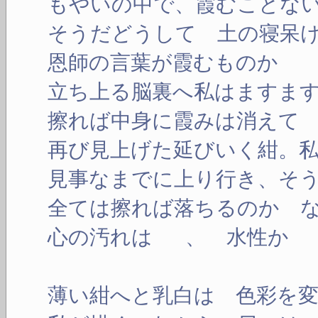
もやいの中で、霞むことな
そうだどうして 土の寝呆
恩師の言葉が霞むものか
立ち上る脳裏へ私はますま
擦れば中身に霞みは消えて
再び見上げた延びいく紺。
見事なまでに上り行き、そ
全ては擦れば落ちるのか 
心の汚れは 、 水性か
薄い紺へと乳白は 色彩を