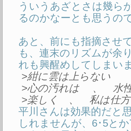
ういうあざとさは幾ら
るのかなーとも思うの
あと、前にも指摘させ
も、連末のリズムが余
れも興醒めしてしまい
>紺に雲は上らない
>心の汚れは 、 水
>楽しく 、 私は仕
平川さんは効果的だと
しれませんが、6･5とか