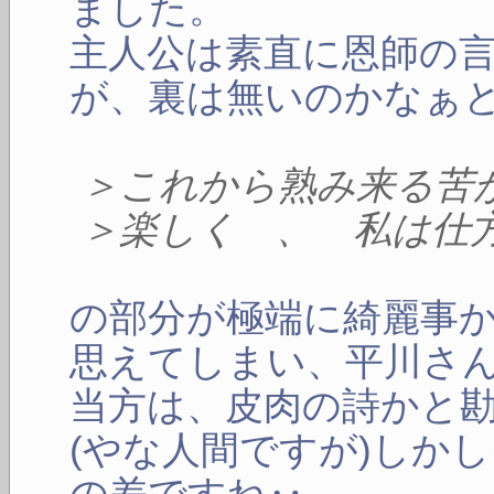
ました。
主人公は素直に恩師の
が、裏は無いのかなぁ
＞これから熟み来る苦
＞楽しく 、 私は仕
の部分が極端に綺麗事
思えてしまい、平川さ
当方は、皮肉の詩かと
(やな人間ですが)しか
の差ですね‥。