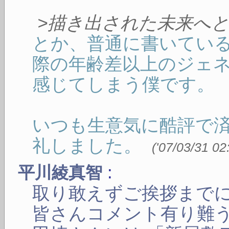
>描き出された未来へ
とか、普通に書いてい
際の年齢差以上のジェ
感じてしまう僕です。
いつも生意気に酷評で
礼しました。
(
'07/03/31 02
:
平川綾真智
取り敢えずご挨拶まで
皆さんコメント有り難