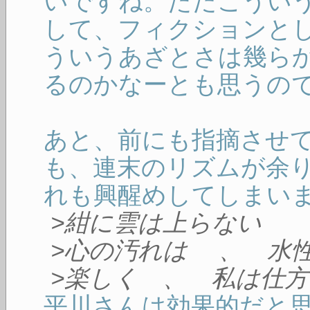
いですね。ただこうい
して、フィクションと
ういうあざとさは幾ら
るのかなーとも思うの
あと、前にも指摘させ
も、連末のリズムが余
れも興醒めしてしまい
>紺に雲は上らない
>心の汚れは 、 水
>楽しく 、 私は仕
平川さんは効果的だと