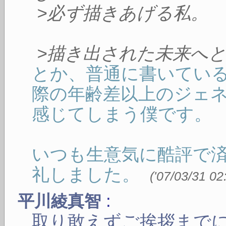
>必ず描きあげる私。
>描き出された未来へ
とか、普通に書いてい
際の年齢差以上のジェ
感じてしまう僕です。
いつも生意気に酷評で
礼しました。
(
'07/03/31 02
:
平川綾真智
取り敢えずご挨拶まで