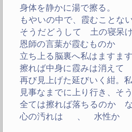
身体を静かに湯で擦る。
もやいの中で、霞むことな
そうだどうして 土の寝呆
恩師の言葉が霞むものか
立ち上る脳裏へ私はますま
擦れば中身に霞みは消えて
再び見上げた延びいく紺。
見事なまでに上り行き、そ
全ては擦れば落ちるのか 
心の汚れは 、 水性か