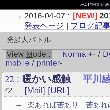
ホーム
|
詩投稿掲示板
[NEW]
2
2016-04-07
:
発表ページ
|
ブログ記
発起人バトル
View
M
ode :
Normal
+
-
/
D
mobile
/
printer
-
22
:
暖かい感触
平川
[Mail]
[URL]
*2
― 楽あれば苦あり 苦あれ