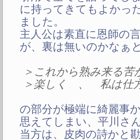
に持ってきてもよかっ
ました。
主人公は素直に恩師の
が、裏は無いのかなぁ
＞これから熟み来る苦
＞楽しく 、 私は仕
の部分が極端に綺麗事
思えてしまい、平川さ
当方は、皮肉の詩かと