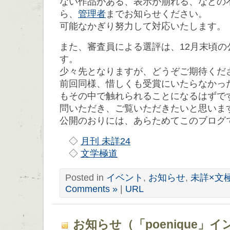
ない作品がある、表示が崩れる、などの
ら、
管理者
までお知らせください。
可能なかぎり努力して対応いたします。
また、審査員による選評は、12月末頃の
す。
少々先となりますが、どうぞご期待くだ
前回同様、惜しくも受賞にいたらなかっ
もその中で触れられることになるはずで
問いただき、ご覧いただきたいと思いま
公開のおりには、あらためてこのブログ
◇
月刊 未詳24
◇
文学極道
Posted in
イベント
,
お知らせ
,
未詳×文
Comments »
|
URL
お知らせ（「poenique」