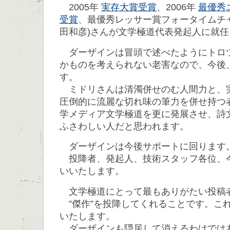
2005年
実存大賞受賞
、2006年
最優秀
受賞
、最優秀レッサー賞フォータイムチ
田和彦)さんが文学極道代表発起人に就
ダーザインは冒頭で述べたようにトロ
かものを考えられない老害なので、今後
す。
ミドリさんは清濁併せのむ人間力と、
圧倒的に流麗な切れ味の筆力を併せ持つ
学メディア文学極道を更に発展させ、詩
ふさわしい人だと思われます。
ダーザインは今後サポートに回ります
投降者、発起人、技術スタッフ各位、
いいたします。
文学極道にとって最もありがたい投稿
”傑作”を投降してくれることです。こ
いたします。
ダーザインも隠居して消えるわけでは