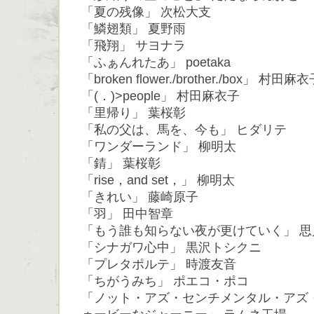
「夏の残像」 次松大支
「鱗翅類」 夏野雨
「飛翔」 サヨナラ
「ふぁんれたあ」 poetaka
「broken flower./brother./box」 村田麻
「(．)>people」 村田麻衣子
「里帰り」 葉桜彰
「私の父は、馬を、今も」 ヒダリテ
「ワンダーランド」 柳明太
「錆」 葉桜彰
「rise，and set，」 柳明太
「きれい」 藤崎原子
「羽」 田中智章
「もう誰も知らない夜が更けていく」 思
「シナガワ心中」 黒沢トシクニ
「プレタポルテ」 時渡友音
「ちがうみち」 ポエコ・ポコ
「ノット・アズ・センチメンタル・アズ