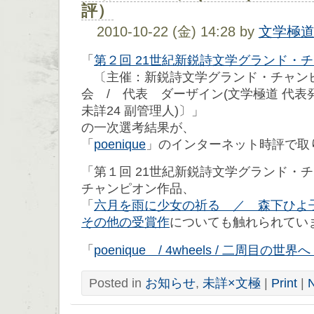
評）
2010-10-22 (金) 14:28 by
文学極
「
第２回 21世紀新鋭詩文学グランド・
〔主催：新鋭詩文学グランド・チャン
会 / 代表 ダーザイン(文学極道 代表
未詳24 副管理人)〕」
の一次選考結果が、
「
poenique
」のインターネット時評で取
「第１回 21世紀新鋭詩文学グランド・
チャンピオン作品、
「
六月を雨に少女の祈る ／ 森下ひよ
その他の受賞作
についても触れられてい
「
poenique / 4wheels / 二周目の
Posted in
お知らせ
,
未詳×文極
|
Print
|