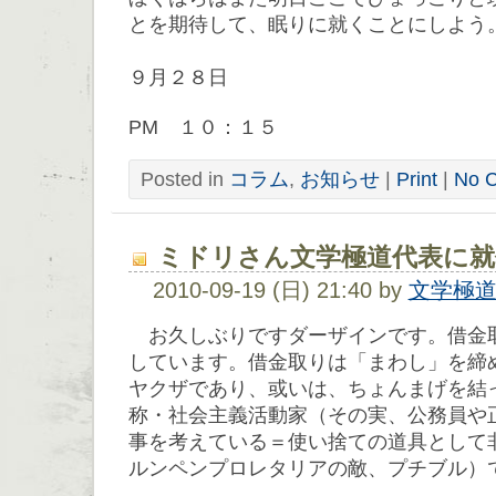
とを期待して、眠りに就くことにしよう
２０１
９月２８日
PM １０：１５
Posted in
コラム
,
お知らせ
|
Print
|
No 
ミドリさん文学極道代表に就
2010-09-19 (日) 21:40 by
文学極
お久しぶりですダーザインです。借金
しています。借金取りは「まわし」を締
ヤクザであり、或いは、ちょんまげを結
称・社会主義活動家（その実、公務員や
事を考えている＝使い捨ての道具として
ルンペンプロレタリアの敵、プチブル）