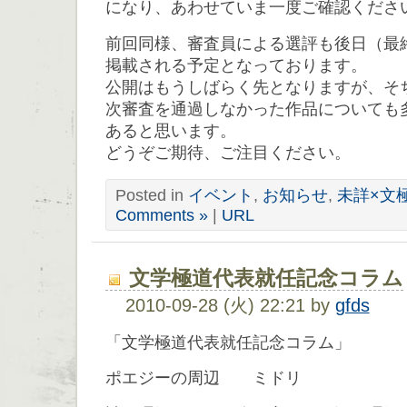
になり、あわせていま一度ご確認くださ
前回同様、審査員による選評も後日（最
掲載される予定となっております。
公開はもうしばらく先となりますが、そ
次審査を通過しなかった作品についても
あると思います。
どうぞご期待、ご注目ください。
Posted in
イベント
,
お知らせ
,
未詳×文
Comments »
|
URL
文学極道代表就任記念コラム
2010-09-28 (火) 22:21 by
gfds
「文学極道代表就任記念コラム」
ポエジーの周辺 ミドリ