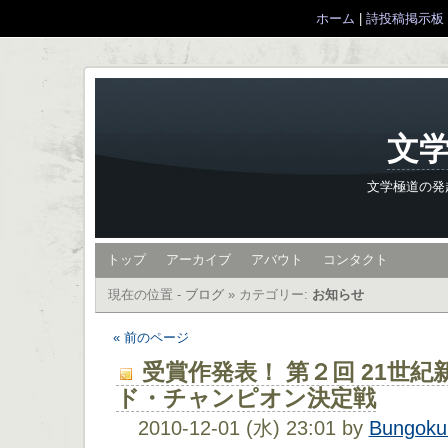
ホーム
|
詩投稿掲示板
文学
文学極道の発
トップ
アーカイブ
アバウト
コンタクト
現在の位置 -
ブログ
»
カテゴリー:
お知らせ
« 前のページ
受賞作発表！ 第２回 21世
ド・チャンピオン決定戦
2010-12-01 (水) 23:01 by
Bungoku