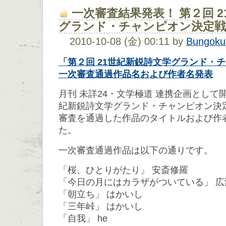
一次審査結果発表！ 第２回 
グランド・チャンピオン決定戦
2010-10-08 (金) 00:11 by
Bungoku
「第２回 21世紀新鋭詩文学グランド・
一次審査通過作品名および作者名発表
月刊 未詳24・文学極道 連携企画として開
紀新鋭詩文学グランド・チャンピオン決
審査を通過した作品のタイトルおよび作
た。
一次審査通過作品は以下の通りです。
「桜、ひとりがたり」 安斎修羅
「今日の月にはカラザがついている」 広
「朝立ち」 はかいし
「三年峠」 はかいし
「自我」 he