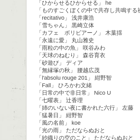
「ひからせるひからせる」 he
「ものすごくぼくの中で共存し共鳴する
「recitativo」 浅井康浩
「雪ちゃん」 黒崎立体
「カフェ ボリビアーノ」 木葉揺
「永遠に愛」 丸山雅史
「雨粒の中の魚」 咲谷みわ
「天球のねむり」 森谷育衣
「砂遊び」 ディア
「無縁塚の秋」 腰越広茂
「l'absolu rouge 201」 紺野智
「Fall」 ひろかわ文緒
「日常の中で非日常」 Nico U
「七曜表」 辻香理
「姉のいない夜に書かれた六行」 左藤
「猛暑日」 紺野智
「風の名前」 koe
「光の雨」 ただならぬおと
「紗織りの空のこと」 ただならぬおと