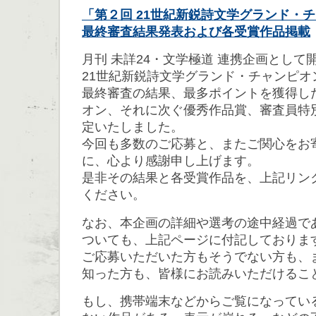
「第２回 21世紀新鋭詩文学グランド・
最終審査結果発表および各受賞作品掲載
月刊 未詳24・文学極道 連携企画として
21世紀新鋭詩文学グランド・チャンピオ
最終審査の結果、最多ポイントを獲得し
オン、それに次ぐ優秀作品賞、審査員特
定いたしました。
今回も多数のご応募と、またご関心をお
に、心より感謝申し上げます。
是非その結果と各受賞作品を、上記リン
ください。
なお、本企画の詳細や選考の途中経過で
ついても、上記ページに付記しておりま
ご応募いただいた方もそうでない方も、
知った方も、皆様にお読みいただけるこ
もし、携帯端末などからご覧になってい