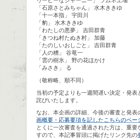
ゥービーなジャーニー」 ラムネ工場
「石原さとみちゃん」 水木ききゆ
「十一本指」 宇田川
「豹」 水木ききゆ
「わたしの悪夢」 吉田群青
「きつね村たぬき村」 加藤
「たのしいおしごと」 吉田群青
「人の糟」 谷竜一
「雲の樹氷」 野の花ほかけ
「みさき」 る
（敬称略、順不同）
当初の予定よりも一週間遅い決定・発表
詫びいたします。
なお、本企画の詳細、今後の審査と発表
画概要・応募要項を記したこちらのペー
とくに一次審査を通過された方は、重要
すので、本記事冒頭に掲げたリンク先の