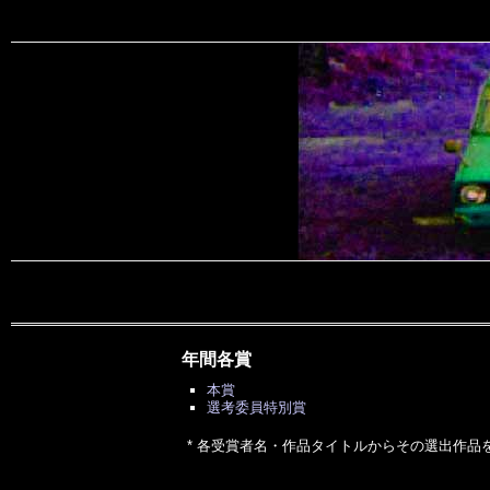
年間各賞
本賞
選考委員特別賞
* 各受賞者名・作品タイトルからその選出作品