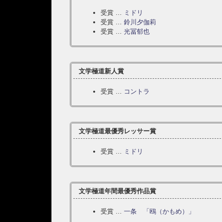
受賞 …
ミドリ
受賞 …
鈴川夕伽莉
受賞 …
光冨郁也
文学極道新人賞
受賞 …
コントラ
文学極道最優秀レッサー賞
受賞 …
ミドリ
文学極道年間最優秀作品賞
受賞 …
一条
「鴎（かもめ）」