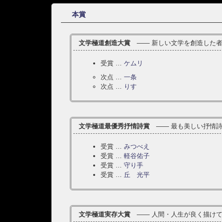
本賞
文学極道創造大賞
―― 新しい文学を創造した者
受賞 …
ケムリ
次点 …
一条
次点 …
りす
文学極道最優秀抒情詩賞
―― 最も美しい抒情詩
受賞 …
みつべえ
受賞 …
軽谷佑子
受賞 …
守り手
受賞 …
丘 光平
文学極道実存大賞
―― 人間・人生が良く描けて