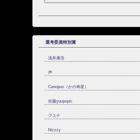
選考委員特別賞
浅井康浩
声
Canopus（かの寿星）
佐藤yuupopic
フユナ
Nizzzy