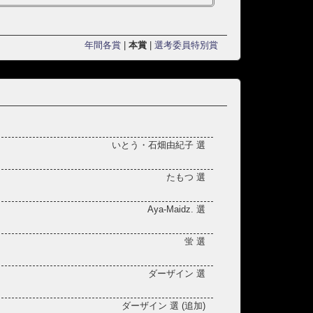
年間各賞
|
本賞
|
選考委員特別賞
いとう・石畑由紀子 選
たもつ 選
Aya-Maidz. 選
蛍 選
ダーザイン 選
ダーザイン 選 (追加)