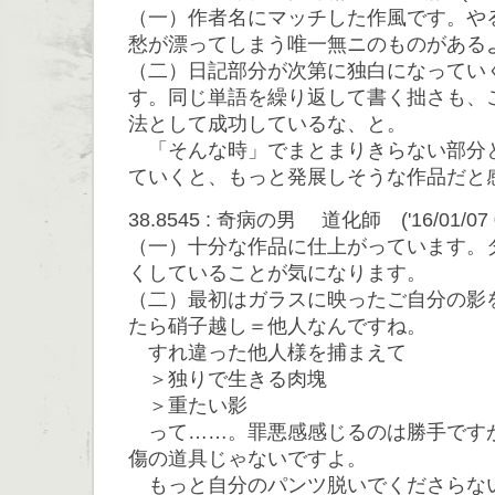
（一）作者名にマッチした作風です。や
愁が漂ってしまう唯一無ニのものがある
（二）日記部分が次第に独白になってい
す。同じ単語を繰り返して書く拙さも、
法として成功しているな、と。
「そんな時」でまとまりきらない部分
ていくと、もっと発展しそうな作品だと
38.8545 : 奇病の男 道化師 ('16/01/07 03
（一）十分な作品に仕上がっています。
くしていることが気になります。
（二）最初はガラスに映ったご自分の影
たら硝子越し＝他人なんですね。
すれ違った他人様を捕まえて
＞独りで生きる肉塊
＞重たい影
って……。罪悪感感じるのは勝手です
傷の道具じゃないですよ。
もっと自分のパンツ脱いでくださらな