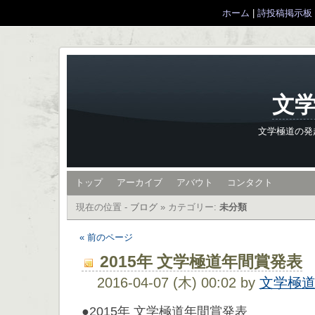
ホーム
|
詩投稿掲示板
文学
文学極道の発
トップ
アーカイブ
アバウト
コンタクト
現在の位置 -
ブログ
»
カテゴリー:
未分類
« 前のページ
2015年 文学極道年間賞発表
2016-04-07 (木) 00:02 by
文学極
●2015年 文学極道年間賞発表