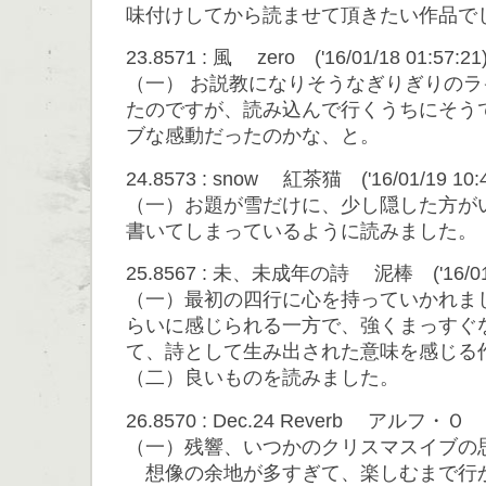
味付けしてから読ませて頂きたい作品で
23.8571 : 風 zero ('16/01/18 01:57:21
（一） お説教になりそうなぎりぎりの
たのですが、読み込んで行くうちにそう
ブな感動だったのかな、と。
24.8573 : snow 紅茶猫 ('16/01/19 10:4
（一）お題が雪だけに、少し隠した方が
書いてしまっているように読みました。
25.8567 : 未、未成年の詩 泥棒 ('16/01/1
（一）最初の四行に心を持っていかれま
らいに感じられる一方で、強くまっすぐ
て、詩として生み出された意味を感じる
（二）良いものを読みました。
26.8570 : Dec.24 Reverb アルフ・Ｏ ('1
（一）残響、いつかのクリスマスイブの
想像の余地が多すぎて、楽しむまで行