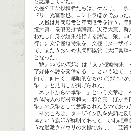
を認識していた。
文極の主な投稿者たちは、ケムリ、一条
ドリ、光冨郁也、コントラほかであった
文極は月間選考と年間選考を行う。年
造大賞、最優秀抒情詩賞、実存大賞、新
わたし自身が編集発行する詩誌「狼」13
行）に文学極道特集を、文極（ダーザイ
で、またうおのめ倶楽部協賛（大江眞輝
となった。
「狼」13号の表紙には「文学極道特集―
字媒体へ詩を発信する―」という題で、
的で、面白く、感動的なものではないか
撃！」と見出しが掲げられた。
「ネットからの爆撃！」という文章は、
媒体詩人の野村喜和夫、和合亮一ほか各
撃」の反撃として意識されたものであっ
そのころは、ダーザイン氏を先頭に反
体という旗印が鮮明であった。いわば罵
うな過激さがウリの文極であり、「芸術