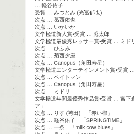
… 軽谷佑子
受賞 … みつとみ (光冨郁也)
次点 … 葛西佑也
次点 … いかいか
文学極道新人賞•受賞 … 兎太郎
文学極道最優秀レッサー賞•受賞 … ミド
次点 … ひふみ
次点 … 菊西夕座
次点 … Canopus（角田寿星）
文学極道エンターテインメント賞•受賞 …
次点 … ベイトマン
次点 … Canopus（角田寿星）
次点 … ミドリ
文学極道年間最優秀作品賞•受賞 … 宮
ア」
次点 … りす (袴田) 「赤い櫛」
次点 … 軽谷佑子 「SPRINGTIME」
次点 … 一条 「milk cow blues」