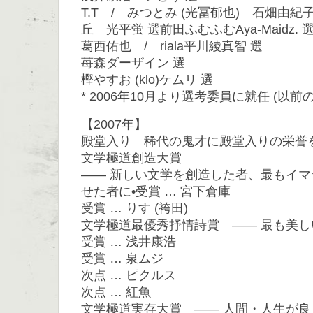
T.T / みつとみ (光冨郁也) 石畑由紀子
丘 光平蛍 選前田ふむふむAya-Maidz. 
葛西佑也 / riala平川綾真智 選
苺森ダーザイン 選
樫やすお (klo)ケムリ 選
* 2006年10月より選考委員に就任 (以
【2007年】
殿堂入り 稀代の鬼才に殿堂入りの栄誉
文学極道創造大賞
―― 新しい文学を創造した者、最もイ
せた者に•受賞 … 宮下倉庫
受賞 … りす (袴田)
文学極道最優秀抒情詩賞 ―― 最も美し
受賞 … 浅井康浩
受賞 … 泉ムジ
次点 … ピクルス
次点 … 紅魚
文学極道実存大賞 ―― 人間・人生が良