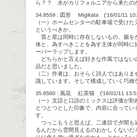
ら？？ 水がカリフォルニアから来たの
34.8559 : 図形 Migikata ('16/01/11 10:
（一）ホームセンターの駐車場で受けた
というべきか。
雷と星は同時に存在しないもの、腸を
体と、為すべきことを為す主体が同時に
ーバーラップします。
どちらかと言えば好きな作風ではない
品だと思いました。
（二）作者は、おそらく詩人ではありま
識しています。そして構成していく巧緻
35.8560 : 風花 紅茶猫 ('16/01/11 13:51
（一）文語と口語のミックスは評価が割
とつとつとした印象で、内容に合ってい
す。
つっこもうと思えば、二連目で夕闇も
るんだから雲間見えるのおかしくないだ