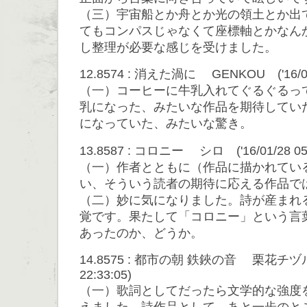
（三）宇宙船とか舟とか光の領土とか出
てもコンパスじゃなくて座標軸とかなん
し整理が必要な感じを受けました。
12.8574 : 消えた渦に GENKOU ('16/01/2
（一）コーヒーに牛乳入れてぐるぐるっ
乳になった、みたいな作品を期待してい
になっていた、みたいな驚き。
13.8587 : コロニー シロ ('16/01/28 05:
（一）作者とともに（作品に描かれてい
い、そういう読者の期待に応える作品で
（二）妙に気になりました。詩が産まれ
覚です。果たして「コロニー」という言
あったのか、どうか。
14.8575 : 都市の朝 鉄鋏の音 栗花チヅル (
22:33:05)
（一）歌詞としてだったら文学的な強度