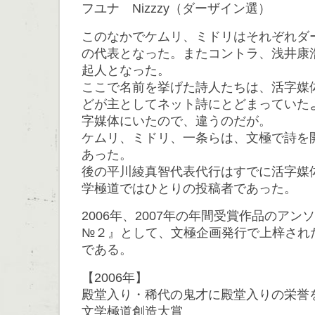
フユナ Nizzzy（ダーザイン選）
このなかでケムリ、ミドリはそれぞれダ
の代表となった。またコントラ、浅井康
起人となった。
ここで名前を挙げた詩人たちは、活字媒
どが主としてネット詩にとどまっていた
字媒体にいたので、違うのだが。
ケムリ、ミドリ、一条らは、文極で詩を
あった。
後の平川綾真智代表代行はすでに活字媒
学極道ではひとりの投稿者であった。
2006年、2007年の年間受賞作品のア
№２』として、文極企画発行で上梓され
である。
【2006年】
殿堂入り・稀代の鬼才に殿堂入りの栄誉
文学極道創造大賞