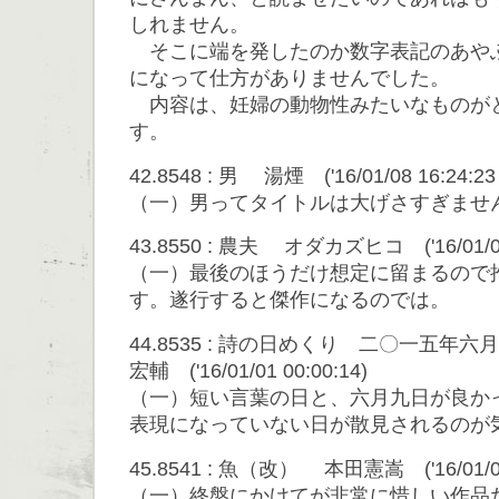
しれません。
そこに端を発したのか数字表記のあや
になって仕方がありませんでした。
内容は、妊婦の動物性みたいなものが
す。
42.8548 : 男 湯煙 ('16/01/08 16:24:23 
（一）男ってタイトルは大げさすぎませ
43.8550 : 農夫 オダカズヒコ ('16/01/08 
（一）最後のほうだけ想定に留まるので
す。遂行すると傑作になるのでは。
44.8535 : 詩の日めくり 二〇一五年
宏輔 ('16/01/01 00:00:14)
（一）短い言葉の日と、六月九日が良か
表現になっていない日が散見されるのが
45.8541 : 魚（改） 本田憲嵩 ('16/01/04 
（一）終盤にかけてが非常に惜しい作品