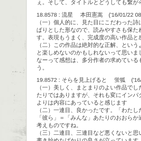
ぇ。そして、タイトルとどうしても繋が
18.8578 : 流星 本田憲嵩 ('16/01/22 08:
（一）個人的に、見た目にこだわった詩
ぱりとした形なので、読みやすさも保た
す。表現もうまく、完成度の高い作品と
（二）この作品は絶対的な正解、という
と楽しめないのかもしれないって思いま
なーって感想は、多分作者の求めている
う。
19.8572 : そらを見上げると 蛍狐 ('16/01/
（一）美しく、まとまりのよい作品でし
たりではありますが、それも変にインパ
よりは内容にあっていると感じます
（二）一連目、良かったです。「わたし
「彼ら」＝「みんな」あたりのおおらか
考えものですね。
（三）二連目、三連目など悪くないと思
書き始めたばかりの良さが立っています