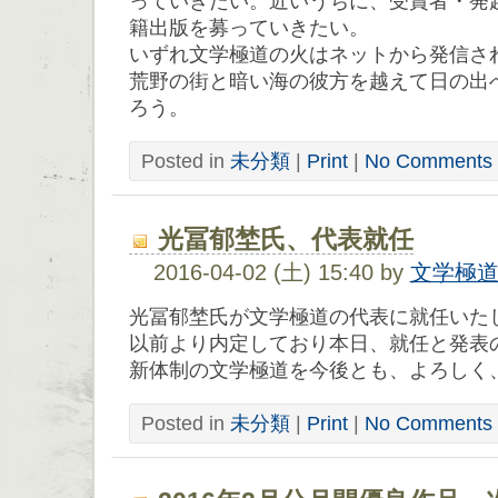
っていきたい。近いうちに、受賞者・発
籍出版を募っていきたい。
いずれ文学極道の火はネットから発信さ
荒野の街と暗い海の彼方を越えて日の出
ろう。
Posted in
未分類
|
Print
|
No Comments 
光冨郁埜氏、代表就任
2016-04-02 (土) 15:40 by
文学極
光冨郁埜氏が文学極道の代表に就任いた
以前より内定しており本日、就任と発表
新体制の文学極道を今後とも、よろしく
Posted in
未分類
|
Print
|
No Comments 