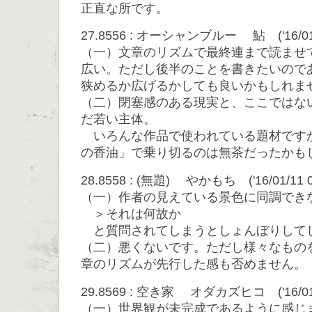
正直な所です。
27.8556 : オーシャンブルー 鮎 ('16/01/11
（一）文章のリズムで最終連まで読ませ
広い。ただし後半のことを書きたいので
狭めるか広げるかしても良いかもしれま
（二）閉塞感のある現実と、ここではな
だ若い主体。
いろんな作品で使われている題材です
の香油」で乗り切るのは無茶だったかも
28.8558 : (無題) やかもち ('16/01/11 09
（一）作者の見えている景色に同調でき
＞それは何故か
と質問されてしまうとしょんぼりして
（二）悪くないです。ただし様々なもの
章のリズムが先行した感も否めません。
29.8569 : 空き家 オダカズヒコ ('16/01/16
（一）世界観が未完成であるように感じ