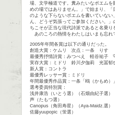
場、文学極道です。糞みたいなポエムを
めの場ではありません。」で始まり、「
のような下らないポエムを書いていない
ん、どうぞ気張ってご参加ください。」
ちこそが正当な現代詩派であると名乗り
あのころの熱情をわたしはいまも忘れ
2005年年間各賞は以下の通りだった。
創造大賞：ケムリ 次点：一条 りす
最優秀抒情詩賞：みつべえ 軽谷祐子 
実存大賞：ミドリ 鈴川夕伽莉 光冨郁
新人賞：コントラ
最優秀レッサー賞：ミドリ
年間最優秀作品賞：一条「鴎（かもめ）
選考委員特別賞：
浅井康浩（いとう選）（石畑由紀子選）
声（たもつ選）
Canopus（角田寿星）（Aya-Maidz.選）
佐藤yuupopic（蛍選）