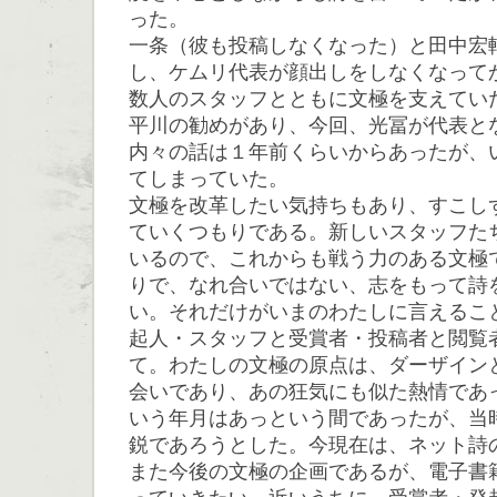
った。
一条（彼も投稿しなくなった）と田中宏
し、ケムリ代表が顔出しをしなくなって
数人のスタッフとともに文極を支えてい
平川の勧めがあり、今回、光冨が代表と
内々の話は１年前くらいからあったが、
てしまっていた。
文極を改革したい気持ちもあり、すこし
ていくつもりである。新しいスタッフた
いるので、これからも戦う力のある文極
りで、なれ合いではない、志をもって詩
い。それだけがいまのわたしに言えるこ
起人・スタッフと受賞者・投稿者と閲覧
て。わたしの文極の原点は、ダーザインと
会いであり、あの狂気にも似た熱情であ
いう年月はあっという間であったが、当
鋭であろうとした。今現在は、ネット詩
また今後の文極の企画であるが、電子書