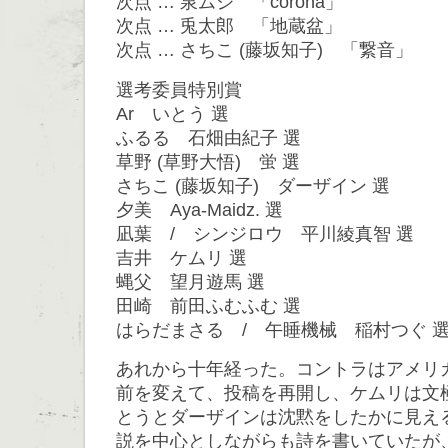
次点 … 泉ムジ 「corona」
次点 … 兎太郎 「地蔵盆」
次点 … さちこ (藤坂知子) 「繋音」
選考委員特別賞
Ar いとう 選
ふるる 石畑由紀子 選
草野 (草野大悟) 蛍 選
さちこ (藤坂知子) ダーザイン 選
夕美 Aya-Maidz. 選
凪葉 / シンジロウ 平川綾真智 選
吉井 ケムリ 選
蝿父 望月遊馬 選
田崎 前田ふむふむ 選
はらだまさる / 午睡機械 稲村つぐ 
あれから十年経った。コントラはアメリ
前を変えて、投稿を再開し、ケムリは文
とうとダーザインは沈黙をしたかに見える
説を中心としながらも詩を書いていたが