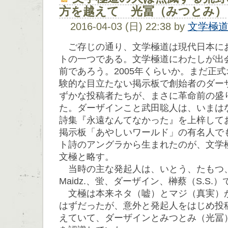
方を越えて 光冨（みつとみ）
2016-04-03 (日) 22:38 by
文学極
ご存じの通り、文学極道は現代日本に
トの一つである。文学極道にわたしが出
前であろう。2005年くらいか。まだ正
験的な目立たない掲示板で創始者のダー
ずかな投稿者たちが、まさに革命前の盛
た。ダーザインこと武田聡人は、いまは
詩集『永遠なんてなかった』を上梓して
掲示板「あやしいワールド」の有名人で
ト詩のアングラから生まれたのが、文学
文極と略す。
当時の主な発起人は、いとう、たもつ、石
Maidz.、蛍、ダーザイン、榊蔡（S.S.
文極は本来ネタ（嘘）とマジ（真実）
はずだったが、意外と発起人をはじめ投
えていて、ダーザインとみつとみ（光冨