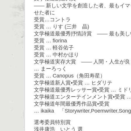
―― 新しい文学を創造した者、最もイ
せた者に
受賞…コントラ
受賞 … りす (三井 晶)
文学極道最優秀抒情詩賞 ―― 最も美し
受賞 … fiorina
受賞 … 軽谷佑子
受賞 … 中村かほり
文学極道実存大賞 ―― 人間・人生が良
… まーろっく
受賞 … Canopus（角田寿星）
文学極道新人賞•受賞 … ヒダリテ
文学極道最優秀レッサー賞•受賞 … ミド
文学極道エンターテインメント賞•受賞 …
文学極道年間最優秀作品賞•受賞
… ikaika 「Storywriter,Poemwriter,Song
選考委員特別賞
浅井康浩 いとう 選