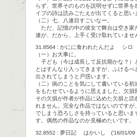
らず、世界そのものを説明せずに世界を
イプの詩は読みごたえが出てくると思い
（二）七、八連目すごいなー。
ただ、記憶の中の彼女で舞台は空き家
連が、だから、上手く受け取れていませ
31.8564 : かにに食われたんだよ シロ ('16/
（一）お大事に。
子ども（今は成長して反抗期かな？）
とはすんなり入ってきますが、ふけるべ
出されてしまうと戸惑います。
（二）病のことを気にして書いている初
をもたせているように思えました。欠損
その欠損が作者が作品に込めた欠損と読
れません。完全な作品ではないのですが
でしまう恐ろしさを持っていると思いま
す。偶然の作品なのか見極めたいです。
32.8552 : 夢日記 はかいし ('16/01/09 0