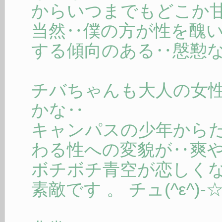
からいつまでもどこか
当然‥僕の方が性を醜
する傾向のある‥慇懃
チバちゃんも大人の女
かな‥
キャンパスの少年から
わる性への変貌が‥爽
ボチボチ青空が恋しく
素敵です 。 チュ(^ε^)-☆C