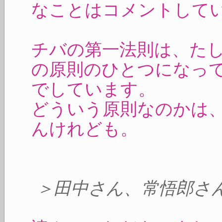
なことはコメントして
チバの第一法則は、た
の原則のひとつになっ
でしています。
どういう原則なのかは
んけれども。
＞田中さん、常悟郎さ