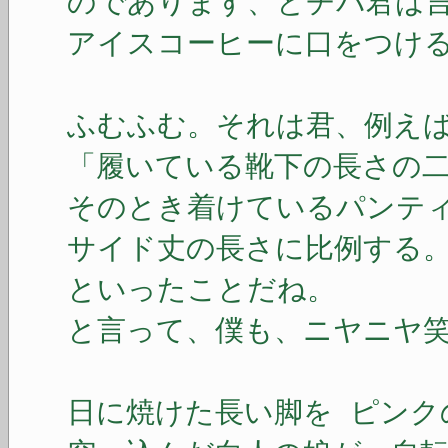
のであります、とチバ君は
アイスコーヒーに口をつけ
ふむふむ。それは君、例え
「履いている靴下の長さの
そのとき着けているパンテ
サイド丈の長さに比例する
といったことだね。
と言って、僕も、ニヤニヤ
日に焼けた長い脚を ピンク