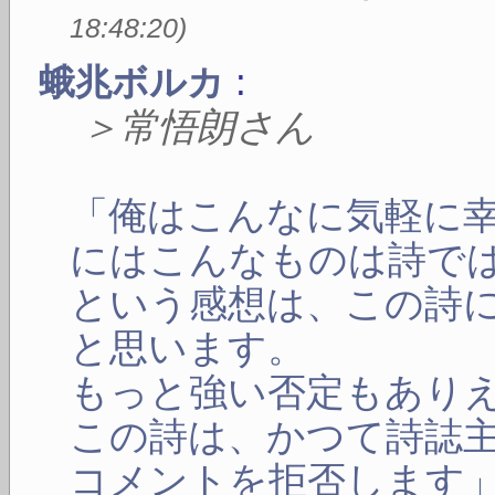
18:48:20
)
:
蛾兆ボルカ
＞常悟朗さん
「俺はこんなに気軽に
にはこんなものは詩で
という感想は、この詩
と思います。
もっと強い否定もあり
この詩は、かつて詩誌
コメントを拒否します