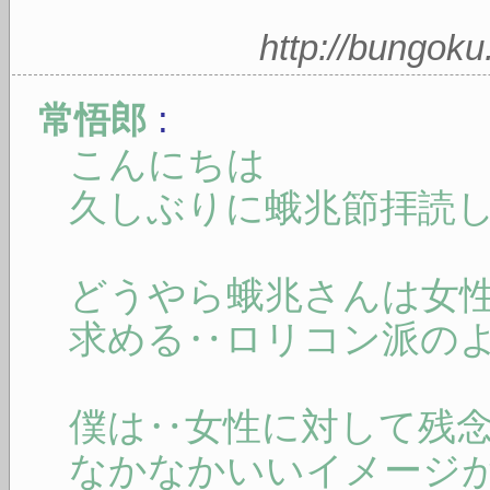
http://bungok
:
常悟郎
こんにちは
久しぶりに蛾兆節拝読
どうやら蛾兆さんは女
求める‥ロリコン派の
僕は‥女性に対して残
なかなかいいイメージ