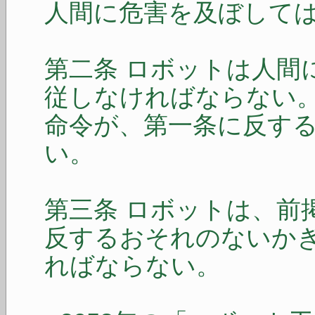
人間に危害を及ぼして
第二条 ロボットは人間
従しなければならない
命令が、第一条に反す
い。
第三条 ロボットは、前
反するおそれのないか
ればならない。