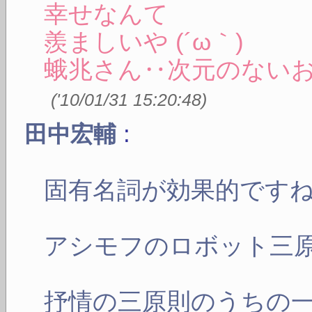
幸せなんて
羨ましいや (´ω｀)
蛾兆さん‥次元のない
(
'10/01/31 15:20:48
)
:
田中宏輔
固有名詞が効果的です
アシモフのロボット三
抒情の三原則のうちの