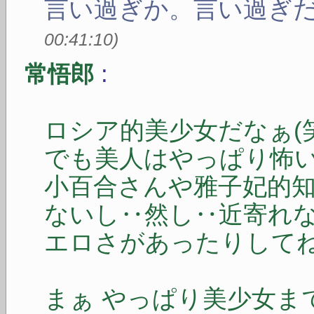
言い過ぎか。言い過ぎ
00:41:10
)
:
常悟郎
ロシア的美少女だなぁ(笑
でも美人はやっぱり怖
小百合さんや雅子妃的
ないし‥然し‥近寄れ
エロさがあったりしてね (
まぁ やっぱり美少女ま