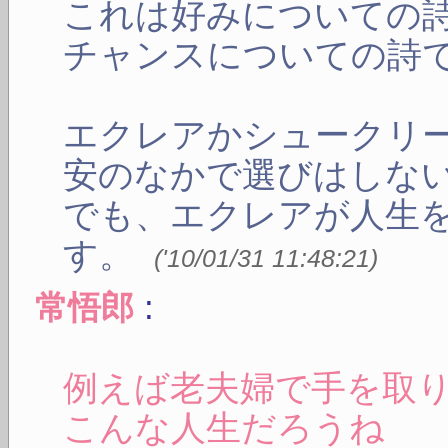
これは好みについての
チャンスについての詩
エクレアかシュークリ
安のなかで選びはしな
でも、エクレアが人生
す。
(
'10/01/31 11:48:21
)
:
常悟郎
例えば老夫婦で手を取
こんな人生だろうね