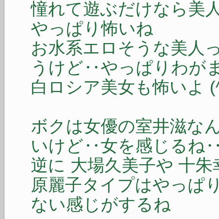
憧れて遊ぶだけなら美
やっぱり怖いね
お水系エロそうな美人
うけど‥やっぱりわが
白ロシア美女も怖いよ (^o
ボクは女優の室井滋な
いけど‥女を感じるね
逆に 大場久美子や 十
原麗子タイプはやっぱ
ない感じがするね