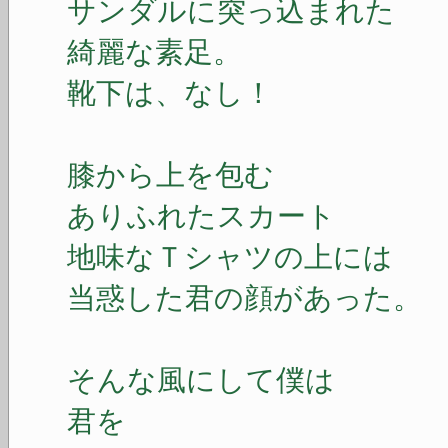
サンダルに突っ込まれた
綺麗な素足。
靴下は、なし！
膝から上を包む
ありふれたスカート
地味なＴシャツの上には
当惑した君の顔があった。
そんな風にして僕は
君を