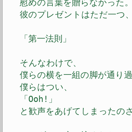
慰めの言葉を贈らなかった
彼のプレゼントはただ一つ
「第一法則」
そんなわけで、
僕らの横を一組の脚が通り
僕らはつい、
「Ooh!」
と歓声をあげてしまったの