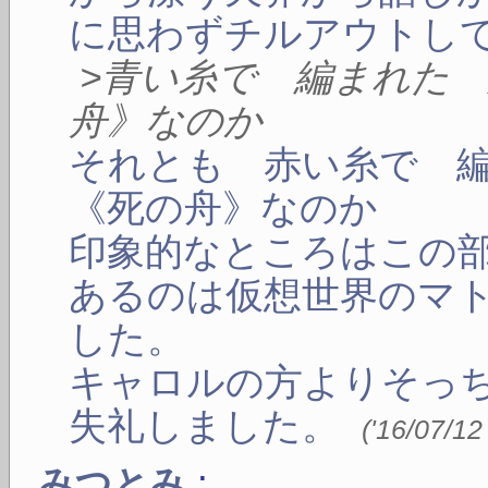
に思わずチルアウトし
>青い糸で 編まれた
舟》なのか
それとも 赤い糸で 
《死の舟》なのか
印象的なところはこの
あるのは仮想世界のマ
した。
キャロルの方よりそっ
失礼しました。
(
'16/07/12
:
みつとみ