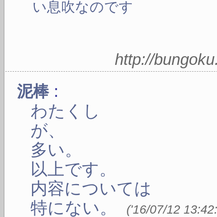
い息吹なのです
http://bungok
:
泥棒
わたくし
が、
多い。
以上です。
内容については
特にない。
(
'16/07/12 13:42