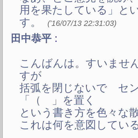
用を果たしている」と
す。
(
'16/07/13 22:31:03
)
:
田中恭平
こんばんは。すいませ
すが
括弧を閉じないで セ
「（ 」を置く
という書き方を色々な
これは何を意図してい