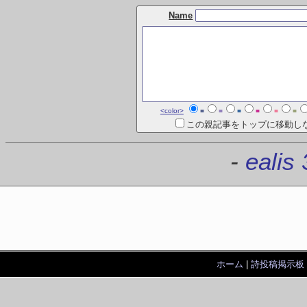
Name
<color>
■
■
■
■
■
■
この親記事をトップに移動し
-
ealis 
ホーム
|
詩投稿掲示板