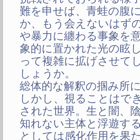
難を申せば、青蛙の腹
か、もう会えないはず
や暴力に纏わる事象を
象的に置かれた光の眩
って複雑に拡げさせて
しょうか。
総体的な解釈の掴み所
しかし、視ることはで
された世界。生と闇、
知れない主体と浮遊す
としては感化作用を果