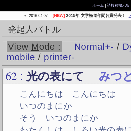
ホーム
|
詩投稿掲示板
2016-04-07
:
[NEW]
2015年 文学極道年間各賞発表！
発起人バトル
View
M
ode :
Normal
+
-
/
D
mobile
/
printer
-
62
:
光の表にて
みつ
こんにちは こんにちは
いつのまにか
そう いつのまにか
わたくしは しろい光の表