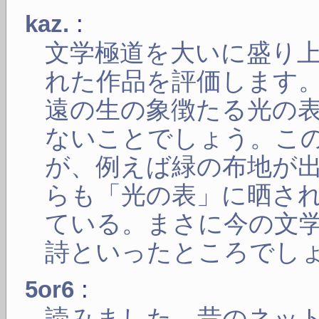
:
kaz.
文学極道を大いに盛り
れた作品を評価します
遠の生の象徴たる光の
ないことでしょう。こ
が、例えば緑の布地が
らも「光の表」に晒さ
ている。まさに今の文
詩といったところでし
:
5or6
読みました。昔のネッ