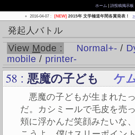
ホーム
|
詩投稿掲示板
2016-04-07
:
[NEW]
2015年 文学極道年間各賞発表！
発起人バトル
View
M
ode :
Normal
+
-
/
D
mobile
/
printer
-
58
:
悪魔の子ども
ケ
悪魔の子どもが生まれたっ
だ。カシミールで毛皮を売
頬に浮かんだ笑顔みたいな
こうよ。僕はスリーポイン