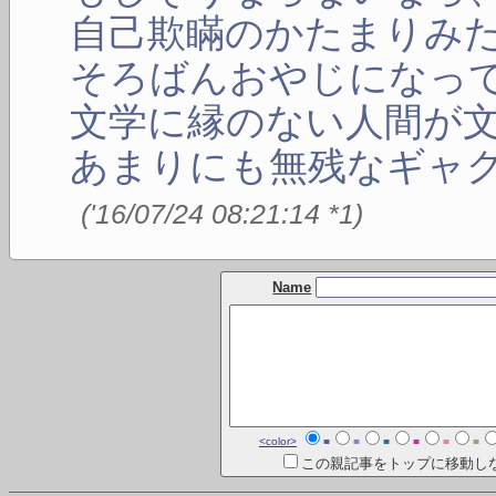
自己欺瞞のかたまりみ
そろばんおやじになっ
文学に縁のない人間が
あまりにも無残なギャ
(
'16/07/24 08:21:14
*1
)
Name
<color>
■
■
■
■
■
■
この親記事をトップに移動し