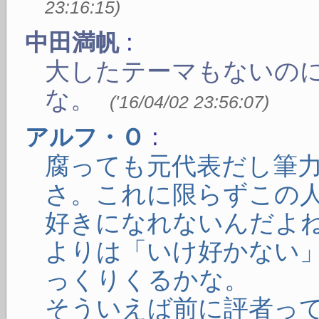
23:16:15
)
:
中田満帆
大したテーマもないの
な。
(
'16/04/02 23:56:07
)
:
アルフ・Ｏ
腐っても元代表だし筆
さ。これに限らずこの
好きになれないんだよ
よりは「いけ好かない
っくりくるかな。
そういえば前に評者っ