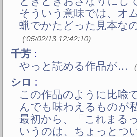
ときどきおざなりにし
そういう意味では、オ
蝋でかたどった見本な
(
'05/02/13 12:42:10
)
:
千芳
やっと読める作品が…
(
:
シロ
この作品のように比喩
んでも味わえるものが
最初から、「これまる
いうのは、ちょっとつ