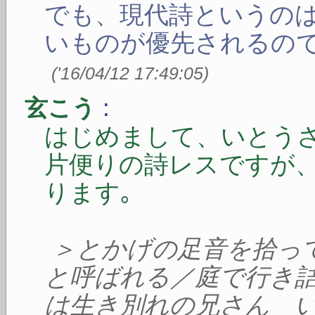
でも、現代詩というの
いものが優先されるの
(
'16/04/12 17:49:05
)
:
玄こう
はじめまして、いとう
片便りの詩レスですが
ります｡
＞とかげの足音を拾っ
と呼ばれる／庭で行き
は生き別れの兄さん 