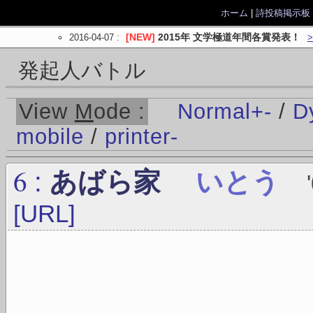
ホーム
|
詩投稿掲示板
2016-04-07
:
[NEW]
2015年 文学極道年間各賞発表！
発起人バトル
View
M
ode :
Normal
+
-
/
D
mobile
/
printer
-
6
:
あばら家
いとう
[URL]