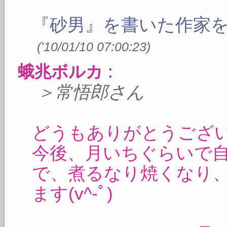
『砂男』を書いた作家
(
'10/01/10 07:00:23
)
:
蛾兆ボルカ
＞常悟郎さん
どうもありがとうござ
今後、月いちぐらいで
で、煮るなり焼くなり
ます(v^-ﾟ)