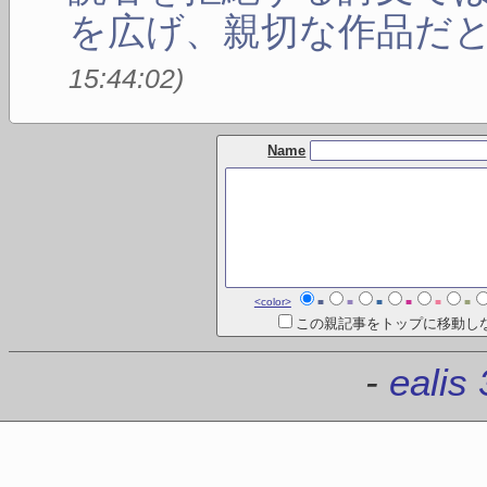
を広げ、親切な作品だ
15:44:02
)
Name
<color>
■
■
■
■
■
■
この親記事をトップに移動し
-
ealis 