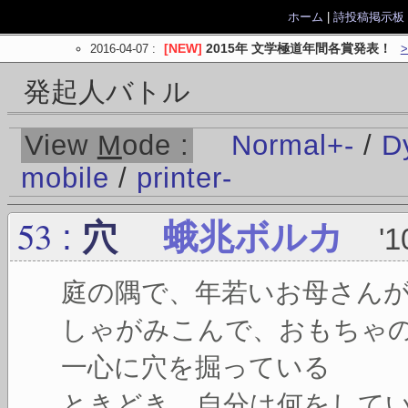
ホーム
|
詩投稿掲示板
2016-04-07
:
[NEW]
2015年 文学極道年間各賞発表！
発起人バトル
View
M
ode :
Normal
+
-
/
D
mobile
/
printer
-
53
:
穴
蛾兆ボルカ
'1
庭の隅で、年若いお母さん
しゃがみこんで、おもちゃ
一心に穴を掘っている
ときどき、自分は何をして