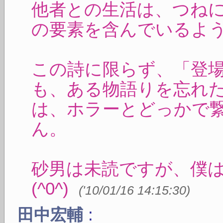
他者との生活は、つね
の要素を含んでいるよ
この詩に限らず、「登
も、ある物語りを忘れ
は、ホラーとどっかで
ん。
砂男は未読ですが、僕
(^0^)
(
'10/01/16 14:15:30
)
:
田中宏輔