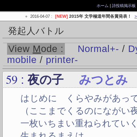
ホーム
|
詩投稿掲示板
2016-04-07
:
[NEW]
2015年 文学極道年間各賞発表！
発起人バトル
View
M
ode :
Normal
+
-
/
D
mobile
/
printer
-
59
:
夜の子
みつとみ
はじめに くらやみがあっ
（ここまでくるのにながい
一枚いちまい重ねられてい
生まれるまえは