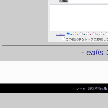
Name
<color>
■
■
■
■
■
■
この親記事をトップに移動し
-
ealis 
ホーム
|
詩投稿掲示板