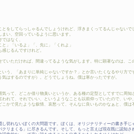
。
。
ことをしてらっしゃるんでしょうけれど、浮きまくってるんじゃないで
しまい、空回っているように思います。
けではなく、
こと」「いるよ」「、先に」「くれよ」
も感じるんですけれど。
せていただければ、間違ってるような気がします。特に顕著なのは、こ
という、「あまりに単純じゃないですか？」とか言いたくなるやり方で
う気はするのですが）。どうでしょうね。僕は寒かったですが。
囲気って、どこか借り物臭いというか、ある種の定型としてすでに周知
言われて、それでいい、というようなことも以前仰っていたので、いや
どこかで見たような叙情、哀愁って、そんなに良いものかなぁと、僕は
隠し切れないぼくの大問題です。ぼくは、オリジナリティーの書き手じ
パクリまくる」に尽きるんです。そして、もっと言えば現在既に認知さ