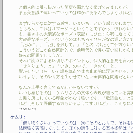
と個人的に引っ掛かった箇所を漏れなく挙げてみましたが。
まぁ美意識の違いっていうのは確かにあるんでしょうけれど
まずひらがなに対する感性、いまいち、という感じがします
もちろん、これはオマージュということですから、慣れない
も、書き手の大袈裟なポーズ（表記）にひたすら我に返って
大袈裟なポーズ、っていうのはもちろんひらがなの遣い方だ
「ために。」「だけを残して。」「と名づけたくて仕方ない
こういうどこか自己陶酔的で、前時代的で臭い言い回しから
好みの問題でしょうか。
それに読点による区切りのポイントも、個人的な意見を言わ
「せきりょう、と」「いみ、の中で」「きおく、と」
響かせたい（らしい）語を読点で体言止め的に浮遊させる、
いうより、そのやり方を生かせていない全体的な問題だとい
なんか上手く言えてるかわからないですが。
いつも感じるのは、ケムリさんの文体や表現が纏っている雰
ま拠り所にしている印象がかなり強いです。「歌謡曲だ」と
れど（そして評価する方もいるようですけれど）、こんなに
01:50:10
*1
)
:
ケムリ
「借り物くさい」っていうのは、実にそのとおりで、それを
結構強く実感してまして、ぼくの詩作に対する基本姿勢は「