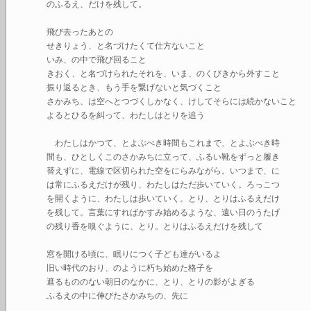
のふるえ、だけを残して。
飛び去ったあとの
せきりょう、と名づけたくて仕方ないこと
いみ、の中で飛び回ること
きおく、と名づけられたそれを、いま、のくびきから外すこと
振り返るとき、もう手を繋げないと気づくこと
さかみち、は空へとつづくしかなく、けしてそらには続かないこと
よるとひるを糾って、わたしはとりを追う
わたしはかつて、とよぶべき時間もこれまで、とよぶべき時
間も、ひとしくこのさかみちに立って、ふるい靴をずっと履き
替えずに、電線で区切られた空をにらみながら。いつまで、に
は常にふるえだけが残り、わたしはただ歩いていく。ろっこつ
を開くように、わたしは歩いていく。とり、とりはふるえだけ
を残して。言葉にすればかすみ始めるような、遠い日のうたげ
の残り香を嗅ぐように、とり。とりはふるえだけを残して
窓を開ける頃に、眠りにつく子ども達がいるよ
旧い時代のおり、のように朽ち始めた格子を
遮るもののない朝日のなかに、とり、とりの影がよぎる
ふるえの中に伸びたさかみちの、先に