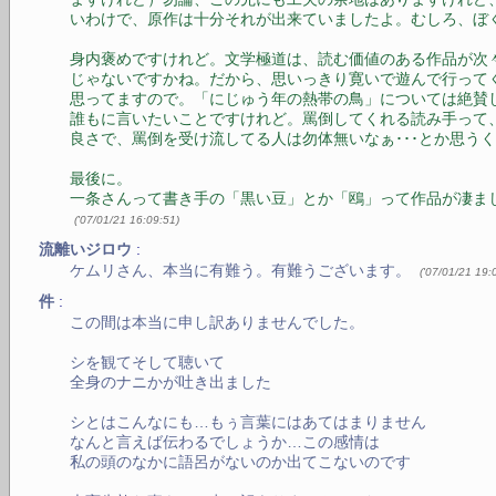
いわけで、原作は十分それが出来ていましたよ。むしろ、ぼ
身内褒めですけれど。文学極道は、読む価値のある作品が次
じゃないですかね。だから、思いっきり寛いで遊んで行って
思ってますので。「にじゅう年の熱帯の鳥」については絶賛
誰もに言いたいことですけれど。罵倒してくれる読み手って
良さで、罵倒を受け流してる人は勿体無いなぁ･･･とか思う
最後に。
一条さんって書き手の「黒い豆」とか「鴎」って作品が凄ま
(
'07/01/21 16:09:51
)
:
流離いジロウ
ケムリさん、本当に有難う。有難うございます。
(
'07/01/21 19:
:
件
この間は本当に申し訳ありませんでした。
シを観てそして聴いて
全身のナニかが吐き出ました
シとはこんなにも…もぅ言葉にはあてはまりません
なんと言えば伝わるでしょうか…この感情は
私の頭のなかに語呂がないのか出てこないのです