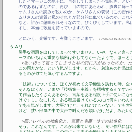
したイマージュの水子に、再会してしまった不気味さ、とい
のであるはずなのに、再び、目の前にあらわれ、脳裏に蘇っ
ケムリさんの読みが鋭いのか、ケムリさんの表現（この習作
ムリさんの資質と私のそれとが部分的に似ているのか、これ
なと、誰かに怒鳴られそうなので、びくびくしています。私
すし、本当に敬意を持っていますので。
とにかく、光栄です。有難うございます。
(
'07/01/21 01:11:33
*1
)
:
ケムリ
勝手な宿題を出してしまってすいません。いや、なんと言っ
ーフのいちばん重要な場所は外してなかったようで、ほっと
>思い切って言ってしまうと私の詩に力があったのか、
この両方かな、という気がします。だから、勿論あの作品は
るものが似てた気がするんですよ。
「技術」については、ぼくが初めて文学極道を訪れた時、全
そんなぼくが、いまや「技術第一主義」を標榜するんですか
て作品もたくさんあるから、言葉をある程度上手に使いこな
けですし。なにしろ、ある程度書けている人には何をいわん
である気がします。大事だけど、それだけじゃない、でも大
けど、狭い部屋の中で大声で叫んだら煩いだけだよ、みたい
>高いレベルの抽象化と、言葉と表裏一体での結像化
そう。これなんです。これが出来ていないと、良い作品には
ますけれど）勿論、この先にも工夫の余地はありますけれど