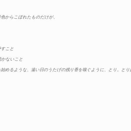
音色からこぼれたものだけが、
外すこと
続かないこと
み始めるような、遠い日のうたげの残り香を嗅ぐように、とり。とり
る