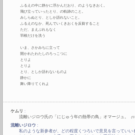
ふるえの中に静かに浮かんだおり、のようなきおく。
飛び立っていったとり、の軌跡のこと。
みしらぬとり、としか語れないこと。
ふるえのなか、死んでいくきおくを反芻すること
ただ、まえぶれもなく
羽根だけを洗う
いま、さかみちに立って
開かれたわたしのろっこつに
とりよ
とりよ
とり、としか語れないものよ
静かに
舞い降りてくれよ
:
ケムリ
流離いジロウ氏の「にじゅう年の熱帯の鳥」オマージュ。
(
'
:
流離いジロウ
私のような新参者が、どの程度くつろいで意見を言っていい