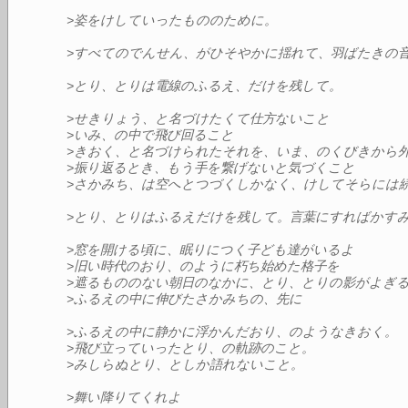
>姿をけしていったもののために。
>すべてのでんせん、がひそやかに揺れて、羽ばたきの
>とり、とりは電線のふるえ、だけを残して。
>せきりょう、と名づけたくて仕方ないこと
>いみ、の中で飛び回ること
>きおく、と名づけられたそれを、いま、のくびきから
>振り返るとき、もう手を繋げないと気づくこと
>さかみち、は空へとつづくしかなく、けしてそらには
>とり、とりはふるえだけを残して。言葉にすればかす
>窓を開ける頃に、眠りにつく子ども達がいるよ
>旧い時代のおり、のように朽ち始めた格子を
>遮るもののない朝日のなかに、とり、とりの影がよぎ
>ふるえの中に伸びたさかみちの、先に
>ふるえの中に静かに浮かんだおり、のようなきおく。
>飛び立っていったとり、の軌跡のこと。
>みしらぬとり、としか語れないこと。
>舞い降りてくれよ