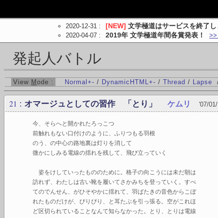
2020-12-31
:
[NEW]
文学極道はサービスを終了し
2020-04-07
:
2019年 文学極道年間各賞発表！
>
発起人バトル
View
M
ode :
Normal
+
-
/
DynamicHTML
+
-
/
Thread
/
Lapse
21
:
オマージュとしての習作 「とり」
ケムリ
'07/01
今、そらへと開かれたろっこつ
前触れもない口付けのように、ふりつもる羽根
のう、の中心の路地裏は灯りを消して
微かにしみる電線の揺れを残して、飛び立っていく
姿をけしていったもののために。格子の向こうには未だ朝は
訪れず、わたしは古い靴を履いてさかみちを登っていく。すべ
てのでんせん、がひそやかに揺れて、羽ばたきの音色からこぼ
れたものだけが、ぴりぴり、と耳たぶを引っ張る。空がこれほ
ど区切られていることなんて知らなかった。とり、とりは電線