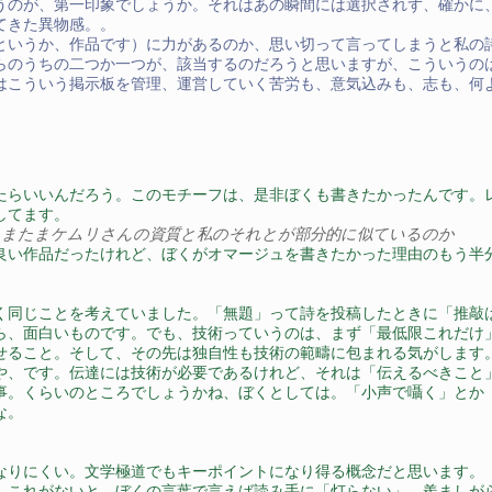
うのが、第一印象でしょうか。それはあの瞬間には選択されず、確かに
てきた異物感。。
というか、作品です）に力があるのか、思い切って言ってしまうと私の
らのうちの二つか一つが、該当するのだろうと思いますが、こういうの
はこういう掲示板を管理、運営していく苦労も、意気込みも、志も、何
たらいいんだろう。このモチーフは、是非ぼくも書きたかったんです。
してます。
たまたまケムリさんの資質と私のそれとが部分的に似ているのか
良い作品だったけれど、ぼくがオマージュを書きたかった理由のもう半
く同じことを考えていました。「無題」って詩を投稿したときに「推敲
ら、面白いものです。でも、技術っていうのは、まず「最低限これだけ
せること。そして、その先は独自性も技術の範疇に包まれる気がします
や、です。伝達には技術が必要であるけれど、それは「伝えるべきこと
事。くらいのところでしょうかね、ぼくとしては。「小声で囁く」とか
な。
なりにくい。文学極道でもキーポイントになり得る概念だと思います。
、これがないと、ぼくの言葉で言えば読み手に「灯らない」。羨ましが