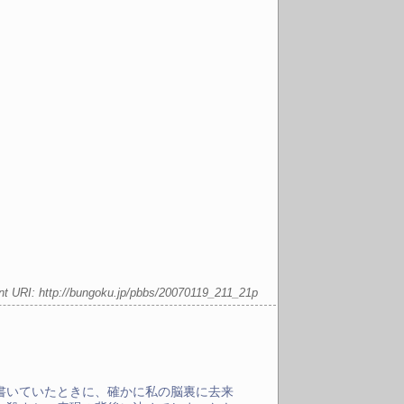
nt URI:
http://bungoku.jp/pbbs/20070119_211_21p
書いていたときに、確かに私の脳裏に去来