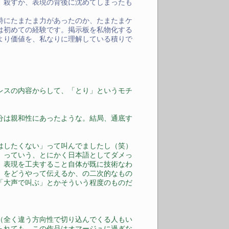
、殺すか、表現の背後に沈めてしまったも
詩にたまたま力があったのか、たまたまケ
は初めての経験です。掲示板を私物化する
より価値を、私なりに理解している積りで
レスの内容からして、「とり」というモチ
分は親和性にあったような。結局、通底す
はしたくない」って叫んでましたし（笑）
」っていう、とにかく日本語としてダメっ
。表現を工夫すること自体が既に技術なわ
」をどうやって伝えるか、の二次的なもの
「大声で叫ぶ」とかそういう程度のものだ
（全く違う方向性で切り込んでくる人もい
られても、この作品はオマージュに過ぎな