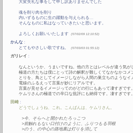
大変失礼な事をして申し訳ありませんでした
魂を削り肉を削り
内いずるものに生の躍動を与えられる…
そんなものに私はなっていきたいと思います。
よろしくお願いいたします
(
'07/02/09 12:10:52
)
:
かんな
とてもやさしい歌ですね。
(
'07/03/03 01:55:12
)
:
ガリレイ
なんというか、うまいですね。他の方とはレベルが違う気が
極道の方たちは僕にとって詩の解釈が難しくてなかなかコメ
とりを、鳥としてイメージしながら人間の巣立ちのようなイ
電線のふるえって言葉が妙にリアルです。
言葉が見せるイメージってのがどの行にもあって凄すぎです
ケムリさんの極道での辛口な批評にも納得です。凄すぎで
:
田崎
どうでしょうね、これ。こんばんは、ケムリさん。
>今、そらへと開かれたろっこつ
>前触れもない口付けのように、ふりつもる羽根
>のう、の中心の路地裏は灯りを消して