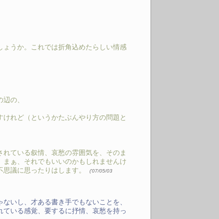
しょうか。これでは折角込めたらしい情感
の辺の、
すけれど（というかたぶんやり方の問題と
されている叙情、哀愁の雰囲気を、そのま
、まぁ、それでもいいのかもしれませんけ
不思議に思ったりはします。
(
'07/05/03
ゃないし、才ある書き手でもないことを、
れている感覚、要するに抒情、哀愁を持っ