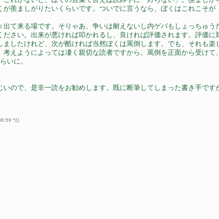
くが羨ましがりたいくらいです。ついでに言うなら、ぼくはこれこそが
々出て来る場です。そりゃあ、争いは耐えないし内ゲバもしょっちゅう
ください。出来が悪ければ叩かれるし、良ければ評価されます。評価に
しましたけれど、次が酷ければ当然ぼくは罵倒します。でも、それも楽
、考えようによっては凄く親切な読者ですから。罵倒を正面から受けて
くらいに。
じいので、是非一読をお勧めします。既に断筆してしまった書き手です
06:59
*1
)