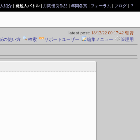
人紹介
|
発起人バトル
|
月間優良作品
|
年間各賞
|
フォーラム
|
ブログ
|
？
latest post:
18/12/22 00:17:42 朝資
板の使い方
検索
サポートユーザー
編集メニュー
管理用