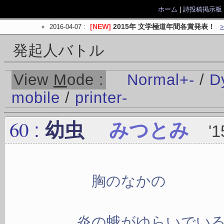
ホーム
|
詩投稿掲示板
2016-04-07
:
[NEW]
2015年 文学極道年間各賞発表！
発起人バトル
View
M
ode :
Normal
+
-
/
D
mobile
/
printer
-
60
:
幼虫
みつとみ
'1
胸のなかの
炎の蛾がゆらいでい