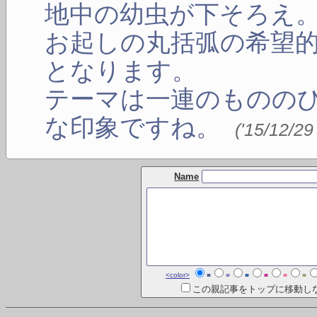
地中の幼虫が下そろえ
お起しの丸括弧の希望
となります。
テーマは一連のものの
な印象ですね。
(
'15/12/29
Name
<color>
■
■
■
■
■
■
この親記事をトップに移動し