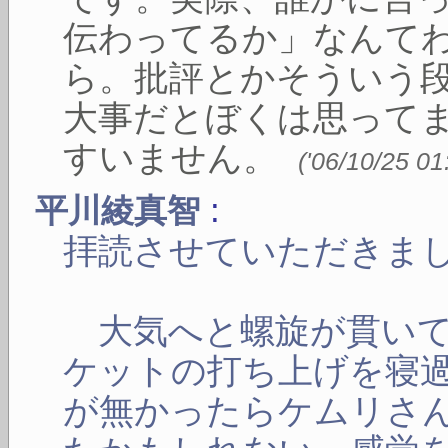
伝わってるか」なんて
ら。批評とかそういう
大事だとぼくは思って
すいません。
(
'06/10/25 01
:
平川綾真智
拝読させていただきま
大気へと螺旋が貫いて
ケットの打ち上げを寝
が無かったらケムリさ