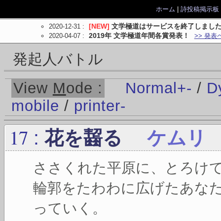
ホーム
|
詩投稿掲示板
2020-12-31
:
[NEW]
文学極道はサービスを終了しまし
2020-04-07
:
2019年 文学極道年間各賞発表！
>> 発表
発起人バトル
View
M
ode :
Normal
+
-
/
D
mobile
/
printer
-
17
:
花を齧る
ケムリ
ささくれた平原に、とろけ
輪郭をたわわに広げたあな
っていく。