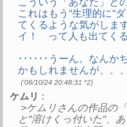
こういう「あなた」と
これはもう"生理的に"
てくるような気がしま
イ！ って人も出てく
･･････うーん。なん
かもしれませんが、、
(
'06/10/24 20:48:31
*2
)
:
ケムリ
>ケムリさんの作品の
と"溶けくっ付いた"、