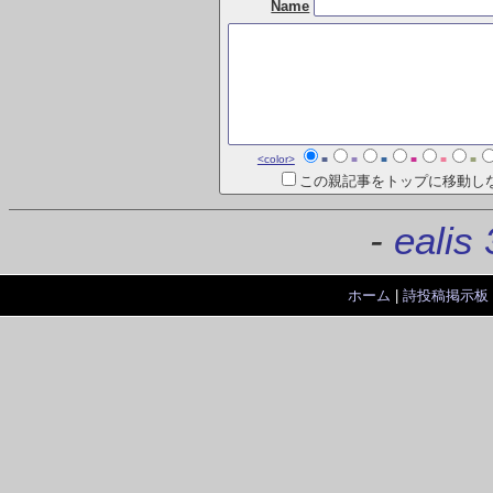
Name
<color>
■
■
■
■
■
■
この親記事をトップに移動し
-
ealis 
ホーム
|
詩投稿掲示板