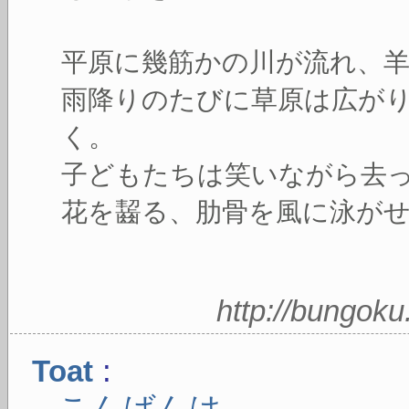
平原に幾筋かの川が流れ、
雨降りのたびに草原は広が
く。
子どもたちは笑いながら去
花を齧る、肋骨を風に泳が
http://bungok
:
Toat
こんばんは。