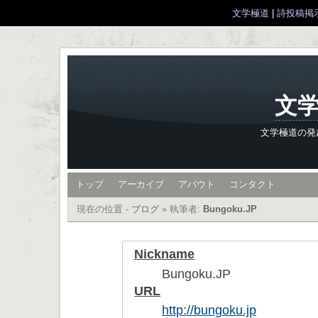
文学極道
|
詩投稿掲
文学
文学極道の発
トップ
アーカイブ
アバウト
コンタクト
現在の位置 -
ブログ
»
執筆者:
Bungoku.JP
Nickname
Bungoku.JP
URL
http://bungoku.jp