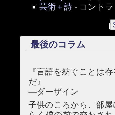
芸術＋詩
-
コントラ
最後のコラム
『言語を紡ぐことは存
だ』
―ダーザイン
子供のころから、部屋
らく僕の前で交わされ