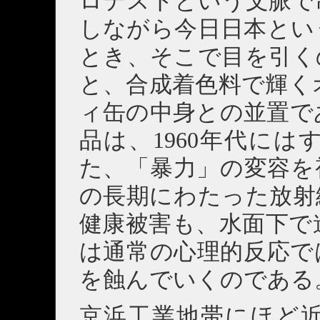
ロテストという文脈で
しながら今日日本とい
とき、そこで目を引く
と、合成着色料で輝く
ィ缶の中身との並置で
品は、1960年代に
た、「暴力」の変容を
の長期にわたった放射
健康被害も、水面下で
は通常の心理的反応で
を蝕んでいくのである
京浜工業地帯にほど