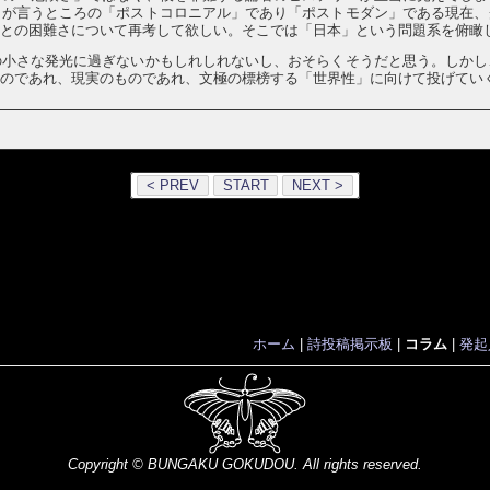
らが言うところの「ポストコロニアル」であり「ポストモダン」である現在、
ことの困難さについて再考して欲しい。そこでは「日本」という問題系を俯瞰
の小さな発光に過ぎないかもしれしれないし、おそらくそうだと思う。しかし
ものであれ、現実のものであれ、文極の標榜する「世界性」に向けて投げてい
< PREV
START
NEXT >
ホーム
|
詩投稿掲示板
|
コラム
|
発起
Copyright ©
BUNGAKU GOKUDOU
. All rights reserved.