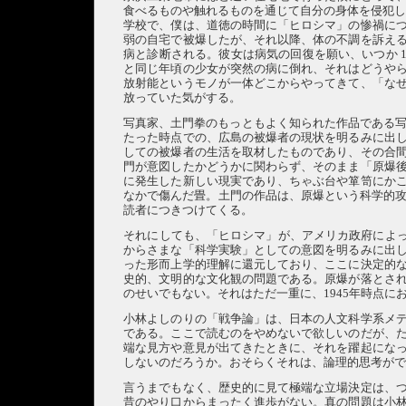
食べるものや触れるものを通じて自分の身体を侵犯し
学校で、僕は、道徳の時間に「ヒロシマ」の惨禍に
弱の自宅で被爆したが、それ以降、体の不調を訴え
病と診断される。彼女は病気の回復を願い、いつか 
と同じ年頃の少女が突然の病に倒れ、それはどうや
放射能というモノが一体どこからやってきて、「な
放っていた気がする。
写真家、土門拳のもっともよく知られた作品である写
たった時点での、広島の被爆者の現状を明るみに出
しての被爆者の生活を取材したものであり、その合
門が意図したかどうかに関わらず、そのまま「原爆
に発生した新しい現実であり、ちゃぶ台や箪笥にか
なかで傷んだ畳。土門の作品は、原爆という科学的攻
読者につきつけてくる。
それにしても、「ヒロシマ」が、アメリカ政府によっ
からさまな「科学実験」としての意図を明るみに出
った形而上学的理解に還元しており、ここに決定的
史的、文明的な文化観の問題である。原爆が落とさ
のせいでもない。それはただ一重に、1945年時点
小林よしのりの「戦争論」は、日本の人文科学系メ
である。ここで読むのをやめないで欲しいのだが、
端な見方や意見が出てきたときに、それを躍起にな
しないのだろうか。おそらくそれは、論理的思考が
言うまでもなく、歴史的に見て極端な立場決定は、
昔のやり口からまったく進歩がない。真の問題は小