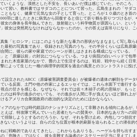
ていくような、漠然とした不安を、長いあいだ僕は感じていた。そのころ、 1
ついて習い、教科書ではサダコのことについて習った。広島生まれの「サダコ
ることもなく、健康で元気な女の子として育った。ところが１０歳のとき首の
1000羽に達したときに病気から回復すると信じて折り鶴を折りつづけるが、
ら彼女の身体を長年蝕んできた、放射能という科学物質が原因らしい、という
ぜ」彼女は突然死ななければならなかったのか。その答えは宙吊りになり、こ
真集「ヒロシマ」にはこのような新たな暴力の形状がなまなましく写し取られて
した最初の写真集であり、収録された写真のうち、その半分くらいは広島原爆
間合間に、彼らの家や家庭でのシーンが差しはさまれる構成になっている。「
後」と「原爆以前」の対比につらなっている。つまり病院の白いベッドで包帯
こまれた木造家屋のなかで、畳の上で生活するのは、戦前、戦中から続く日常
撃によって生じた一種の病理学的現実を過去の風景とのコントラストに投げ入
て設立されたABCC（原爆被害調査委員会）が被爆者の遺体の解剖をデー
している反面、土門や他の作家によるエッセイでは、これら水面下で進行する
な視点の甘さを感じる。なぜなら、それでは佐々木禎子の死の意味が、もっと
れたのは科学の進歩のせいでも、その進歩が人間に手が負えないほど膨れ上が
におけるアメリカ合衆国政府の政治的な決定のためにほかならない。
ディアのなかでは時代錯誤のナショナリズムとして非難される傾向にあるが、
たとえば、特攻隊で死んでいった若者たちへの賛美や、日本的なあり方への回
って排除しようとするのだろうか。なぜ、それを受け止め、内包しつつ拮抗す
できないというよりは、自らの立ち位置が根本的刷新を迫られることの潜在的
つねに戦略的でありえてきたし、これからもありうる。ヘーゲルを持ち出すま
林の「危険さ」ではなく、彼を非難する論者のヒステリーが正当に見えてしま