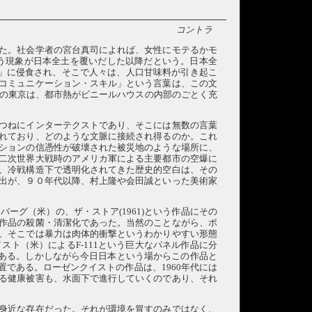
コントラ
た。社会学者の宮台真司によれば、女性にモテるかモ
いう現象が日本全土を覆いだした以降だという。日本全
」に侵食され、そこで人々は、人口甘味料が引き起こ
コミュニケーション・スキル」という言葉は、この文
代の東京は、都市熱がビニールハウスの内部のごとく充
つねにインターテクストであり、そこには無数の言葉
れており、どのような文脈に接続され得るのか。これ
ションの信憑性が破壊された被災地のような場所に、
二次世界大戦時のアメリカ軍による主要都市の空爆に
、冷戦構造下で透明化されてきた歴史的空白は、その
出が、９０年代以降、村上隆や会田誠といった美術家
ーグ（米）の、ザ・ストア(1961)という作品にその
作品の殺菌・清潔化であった。当然のことながら、ポ
、そこでは暴力は肉体的衝撃というわかりやすい形態
ト（米）によるF-111という巨大なパネル作品に分
である。しかしながら今日日本という場からこの作品と
である。ローゼンクイストの作品は、1960年代には
る健康被害も、水面下で進行していくのであり、それ
身近な存在だった。それが環境を冒すのみではなく、