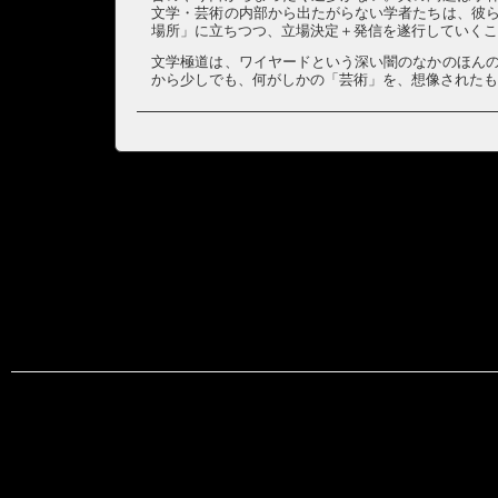
文学・芸術の内部から出たがらない学者たちは、彼
場所」に立ちつつ、立場決定＋発信を遂行していく
文学極道は、ワイヤードという深い闇のなかのほん
から少しでも、何がしかの「芸術」を、想像された