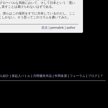
グローバルな局面において、そして日本という「悪い
し直すことは避けられないはずである。
、僕らはこの場所をすでに共有しているのだし、ここ
くしかない。そう思ってこのコラムを書いてみた。
目次
|
permalink
|
author
人紹介
|
発起人バトル
|
月間優良作品
|
年間各賞
|
フォーラム
|
ブログ
|
？