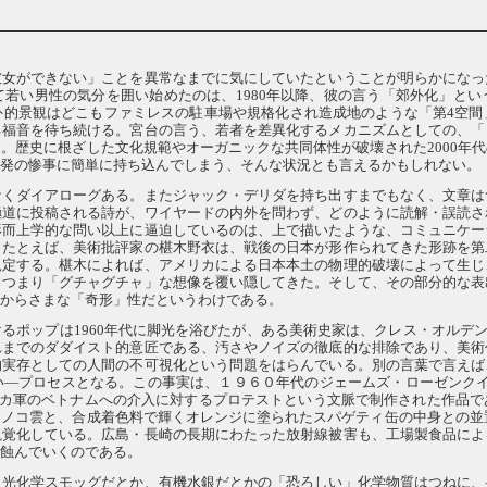
彼女ができない」ことを異常なまでに気にしていたということが明らかになっ
若い男性の気分を囲い始めたのは、1980年以降、彼の言う「郊外化」と
外的景観はどこもファミレスの駐車場や規格化され造成地のような「第4空間
る福音を待ち続ける。宮台の言う、若者を差異化するメカニズムとしての、「
。歴史に根ざした文化規範やオーガニックな共同体性が破壊された2000年
即発の惨事に簡単に持ち込んでしまう、そんな状況とも言えるかもしれない。
なくダイアローグある。またジャック・デリダを持ち出すまでもなく、文章は
極道に投稿される詩が、ワイヤードの内外を問わず、どのように読解・誤読さ
形而上学的な問い以上に逼迫しているのは、上で描いたような、コミュニケー
。たとえば、美術批評家の椹木野衣は、戦後の日本が形作られてきた形跡を第
規定する。椹木によれば、アメリカによる日本本土の物理的破壊によって生じ
、つまり「グチャグチャ」な想像を覆い隠してきた。そして、その部分的な表
あからさまな「奇形」性だというわけである。
ポップは1960年代に脚光を浴びたが、ある美術史家は、クレス・オルデンバ
れまでのダダイスト的意匠である、汚さやノイズの徹底的な排除であり、美術
的実存としての人間の不可視化という問題をはらんでいる。別の言葉で言えば
―プロセスとなる。この事実は、１９６０年代のジェームズ・ローゼンクイス
アメリカ軍のベトナムへの介入に対するプロテストという文脈で制作された作品
ノコ雲と、合成着色料で輝くオレンジに塗られたスパゲティ缶の中身との並置
視覚化している。広島・長崎の長期にわたった放射線被害も、工場製食品によ
を蝕んでいくのである。
、光化学スモッグだとか、有機水銀だとかの「恐ろしい」化学物質はつねに、