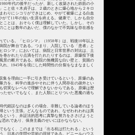
980年代の後半だったが、新しく改築された鉄筋の小
」こと佐々木貞子は、２歳のときに爆心地から２キロ
まわりにシコリができはじめ、やがて被爆による白血
やがて11年の短い生涯を終える。健康で、しかも自分
とことは、おそらく僕は理解していた。しかし、その
のことは数年のあいだ、僕のなかで不気味な存在感を
いる。「ヒロシマ」（1958年）は、戦後10年以上
病院が舞台である。つまり、入院している「患者」と
ヒロシマ」においては、病院と日常世界の対比は、土
を巻かれたり点滴を打たれたりするのは、原爆投下後
風景の断片である。病院の無機質な白い壁と、貧困の
れ、1945年を境にした時間性の分裂をなまなましく
タ収集を理由に一手に引き受けているという、原爆のあ
暴力を、科学の進歩やそれに伴う人間存在の疎外とい
も切実なレベルで理解できないからである。原爆は歴
ったせいでもなく、また人類にとりついた悪魔の過ち
時代錯誤なのは多くの場合、非難している論者のほう
帰という主張。どんなものであれ、なぜわれわれは異
るという、弁証法的思考に真摯な努力をささげようと
な恐れであり、保身主義のせいにほかならない。
でもなく、このままでは「出る杭は打たれる」という
う、日本の学問や芸術の現状である。ビニールハウス