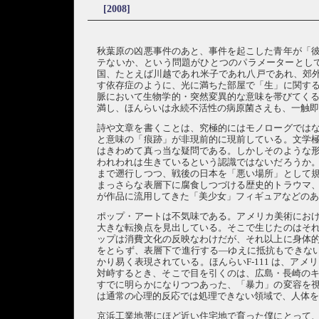
[2008]
秋葉原の凶悪事件のあと、事件を起こした青年が「
テないか、という問題がひとつのパラメーターとして
国、たとえば川越であれ米子であれ八戸であれ、郊
す依存症のように、光に満ちた部屋で「生」に関す
脈において生物学的・突然変異的な意味を帯びてくる
満し、ほんらいは永続不活性の病原菌さえも、一触
詩や文章を書くことは、究極的にはモノローグでは
と意味の「痕跡」が非現前的に現前している。文学
はきわめて真っ当な疑問である。しかしそのような
われわれは生きているという認識ではないだろうか
まで遡行しつつ、戦後の日本を「悪い場所」として
まっさらな表層下に腐食しつづける歴史的トラウマ
が作品に流用してきた「美少女」フィギュアなどの
ポップ・アートは不気味である。アメリカ美術における
大きな転換点を見出している。そこで生じたのはそ
ップは消費文化の反映なわけだが、それ以上に身体
をとらず、表層下で進行する―ゆえに抵抗もできない
かり易く表現されている。ほんらいF-111 は、
対峙するとき、そこで目を引くのは、広島・長崎のキ
すでに明らかになりつつあった、「暴力」の変容を
は通常の心理的反応では処理できない領域で、人体
京浜工業地帯にほど近い住宅地で育った僕にとって