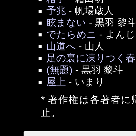
予兆
-
帆場蔵人
眩まない
-
黒羽 黎
でたらめニ
-
よんじ
山道へ
-
山人
足の裏に凍りつく春
(無題)
-
黒羽 黎斗
屋上
-
いまり
* 著作権は各著者
止。