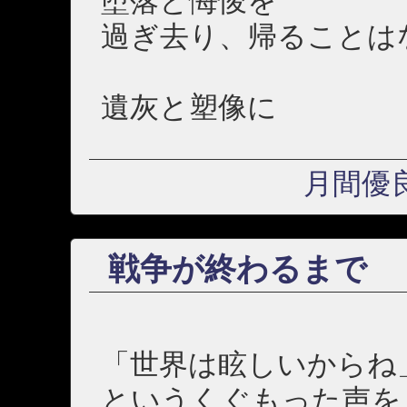
堕落と悔悛を
過ぎ去り、帰ることは
遺灰と塑像に
月間優
戦争が終わるまで
「世界は眩しいからね
というくぐもった声を