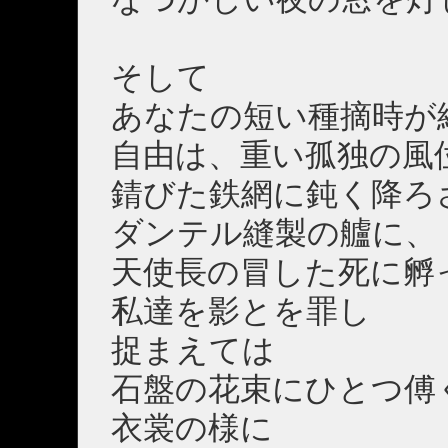
そして
あなたの短い種摘時が
自由は、重い孤独の風
錆びた鉄網に鈍く降ろ
ダンテル縫製の艫に、
天使長の冒した死に孵
私達を影とを罪し
捉まえては
石盤の花束にひとつ傅
衣裳の様に