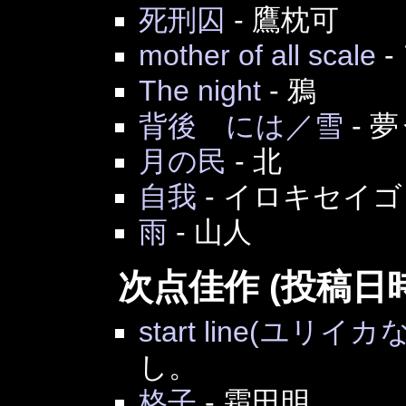
死刑囚
-
鷹枕可
mother of all scale
-
The night
-
鴉
背後 には／雪
-
夢
月の民
-
北
自我
-
イロキセイゴ
雨
-
山人
次点佳作 (投稿日
start line(ユリ
し。
格子
-
霜田明