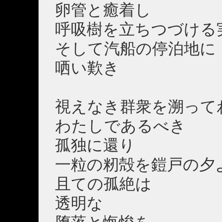
卵管と癒着し
呼吸樹を立ちつづける
そして汽船の停泊地に
哂い歎き
視えなき群衆を溯って
わたしであるべき
孤独に還り
一粒の籾殻を鎧戸の夕
且ての孤絶は
透明な