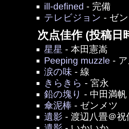
ill-defined
-
完備
テレビジョン
-
ゼン
次点佳作 (投稿日
星星
-
本田憲嵩
Peeping muzzle
-
ア
涙の味
-
線
きらきら
-
宮永
鉛の塊り
-
中田満帆
傘泥棒
-
ゼンメツ
遺影
-
渡辺八畳＠祝
遺影
-
いかいか