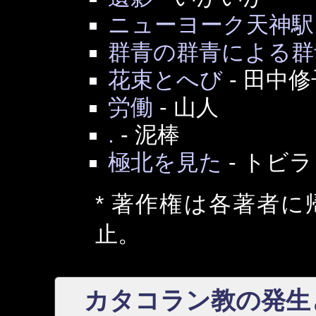
ニューヨーク天神駅
群青の群青による群
花束とへび
-
田中修
労働
-
山人
.
-
泥棒
極北を見た
-
トビラ
* 著作権は各著者
止。
カタコラン教の発生