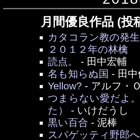
月間優良作品 (投
カタコラン教の発生
２０１２年の林檎
読点。
-
田中宏輔
名も知らぬ国
-
田中
Yellow?
-
アルフ・
つまらない愛だよ
た）
-
いけだうし
黒い百合
-
泥棒
スパゲッティ野郎へ