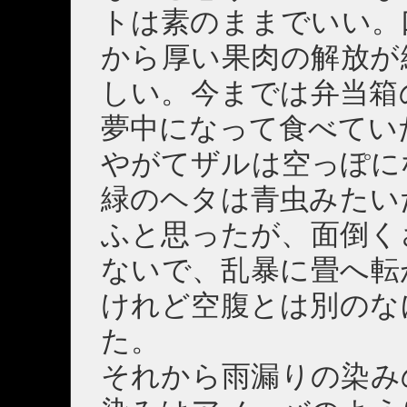
トは素のままでいい。
から厚い果肉の解放が
しい。今までは弁当箱
夢中になって食べてい
やがてザルは空っぽに
緑のヘタは青虫みたい
ふと思ったが、面倒く
ないで、乱暴に畳へ転
けれど空腹とは別のな
た。
それから雨漏りの染み