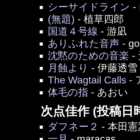
シーサイドライン
-
(無題)
-
植草四郎
国道４号線
-
游凪
ありふれた音声
-
go
沈黙のための音楽
-
月蝕より
-
伊藤透雪
The Wagtail Calls
-
体毛の指
-
あおい
次点佳作 (投稿日
ダフネー２
-
本田憲
一月
-
maracas