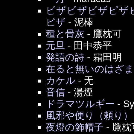
ピザピザピザピザ
ピザ
-
泥棒
種と骨灰
-
鷹枕可
元旦
-
田中恭平
発語の詩
-
霜田明
在ると無いのはざ
カケル
-
无
音信
-
湯煙
ドラマツルギー
-
Sy
風邪や便り（頼り）
夜燈の飾帽子
-
鷹枕