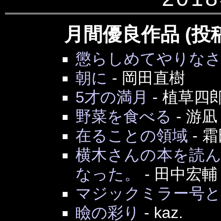
月間優良作品 (投
懲らしめてやりな
朝に
-
岡田直樹
5才の満月
-
植草四
野菜を食べる
-
游凪
在ることの領域
-
霜
横木さんの本を読
なった。
-
田中宏輔
マジックミラー号
瞼の彩り
-
kaz.