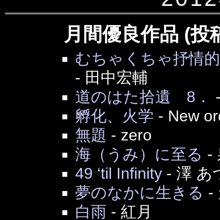
月間優良作品 (投
むちゃくちゃ抒情
-
田中宏輔
道のはた拾遺 8．
孵化、火学
-
New or
無題
-
zero
海（うみ）に至る
-
49 ‘til Infinity
-
澤 あ
夢のなかに生きる
-
白雨
-
紅月