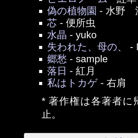
偽の植物園
-
水野 
芯
-
便所虫
水晶
-
yuko
失われた、母の、
-
郷愁
-
sample
落日
-
紅月
私はトカゲ
-
右肩
* 著作権は各著者
止。