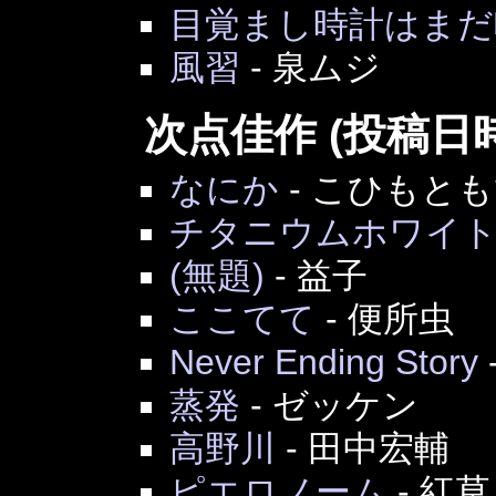
目覚まし時計はまだ
風習
-
泉ムジ
次点佳作 (投稿日
なにか
-
こひもとも
チタニウムホワイ
(無題)
-
益子
ここてて
-
便所虫
Never Ending Story
蒸発
-
ゼッケン
高野川
-
田中宏輔
ピエロノーム
-
紅草