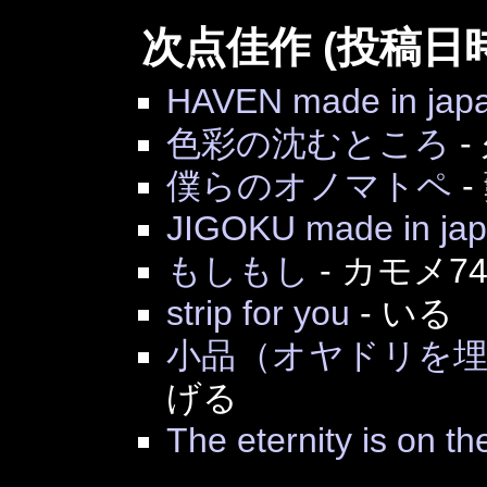
次点佳作 (投稿日
HAVEN made in jap
色彩の沈むところ
-
僕らのオノマトペ
-
JIGOKU made in ja
もしもし
-
カモメ74
strip for you
-
いる
小品（オヤドリを
げる
The eternity is on th