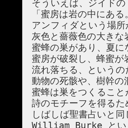
そういえば、ジイドの
「蜜房は岩の中にある
アンフィダという場所
灰色と薔薇色の大きな
蜜蜂の巣があり、夏に
蜜房が破裂し、蜂蜜が
流れ落ちる、というの
動物の死骸や、樹幹の
蜜蜂は巣をつくること
詩のモチーフを得るた
しばしば聖書占いと同
William Burk