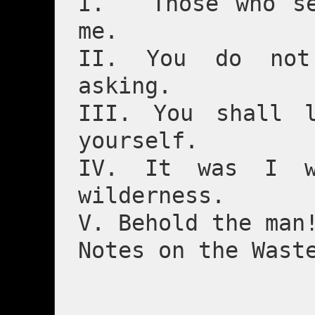
I. Those who see
me.
II. You do not
asking.
III. You shall l
yourself.
IV. It was I w
wilderness.
V. Behold the man
Notes on the Wast