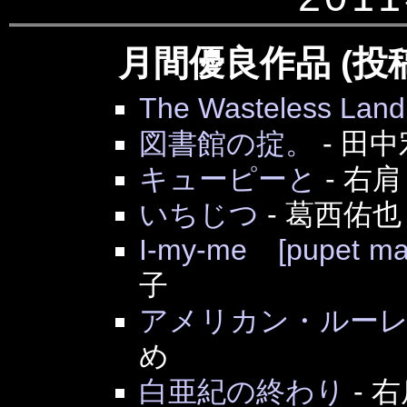
月間優良作品 (投
The Wasteless Land
図書館の掟。
-
田中
キューピーと
-
右肩
いちじつ
-
葛西佑也
I-my-me [pupet ma
子
アメリカン・ルー
め
白亜紀の終わり
-
右