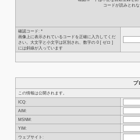
コードが読みとれ
確認コード:
*
画像上に表示されているコードを正確に入力してくだ
さい。大文字と小文字は区別され、数字の 0 [ ゼロ ]
には斜線が入っています
プ
この情報は公開されます。
ICQ:
AIM:
MSNM:
YIM:
ウェブサイト: