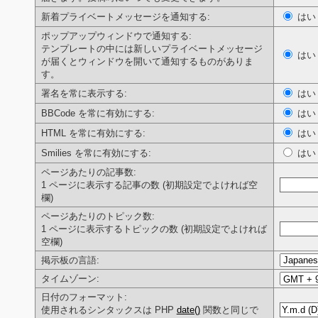
新着プライベートメッセージを通知する:
は
ポップアップウィンドウで通知する:
テンプレートの中には新しいプライベートメッセージ
は
が届くとウィンドウを開いて通知するものがありま
す。
署名を常に表示する:
は
BBCode を常に有効にする:
は
HTML を常に有効にする:
は
Smilies を常に有効にする:
は
ページあたりの記事数:
1 ページに表示する記事の数 (初期設定でよければ空
欄)
ページあたりのトピック数:
1 ページに表示するトピックの数 (初期設定でよければ
空欄)
掲示板の言語:
タイムゾーン:
日付のフォーマット:
使用されるシンタックスは PHP
date()
関数と同じで