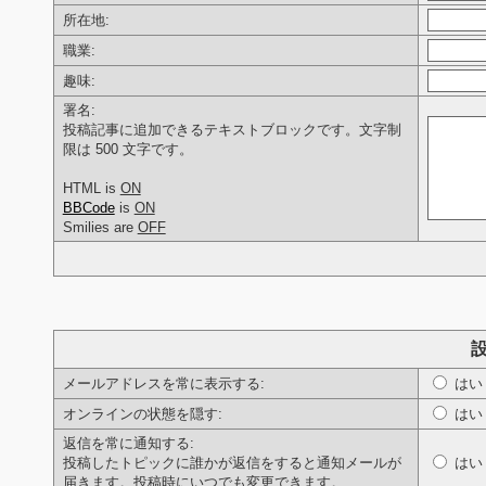
所在地:
職業:
趣味:
署名:
投稿記事に追加できるテキストブロックです。文字制
限は 500 文字です。
HTML is
ON
BBCode
is
ON
Smilies are
OFF
メールアドレスを常に表示する:
は
オンラインの状態を隠す:
は
返信を常に通知する:
投稿したトピックに誰かが返信をすると通知メールが
は
届きます。投稿時にいつでも変更できます。