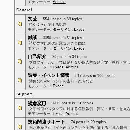
モデレーター:
Admins
General
文芸
... 5541 posts in 88 topics.
詩や文学に関する話題
モデレーター:
ダーザイン
,
Execs
雑談
... 3358 posts in 51 topics.
詩や文学以外の話題などご自由に
モデレーター:
ダーザイン
,
Execs
自己紹介
... 89 posts in 34 topics.
プロフィールだけでは足りない個人的な紹介文・挨拶・宣
モデレーター:
Execs
,
Admins
詩集・イベント情報
... 517 posts in 106 topics.
詩集発行やイベントの告知・案内など
モデレーター:
Execs
Support
総合窓口
... 1415 posts in 126 topics.
文学極道やスタッフに対する各種報告・質問・要望・意見
モデレーター:
Execs
,
Admins
技術関連サポート
... 74 posts in 20 topics.
掲示板を含むサイト内コンテンツ全般に関する不具合報告