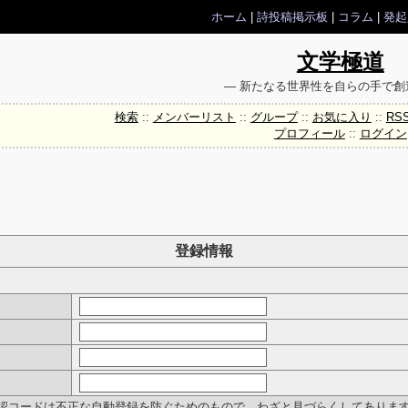
ホーム
|
詩投稿掲示板
|
コラム
|
発起
文学極道
― 新たなる世界性を自らの手で創
検索
::
メンバーリスト
::
グループ
::
お気に入り
::
RS
プロフィール
::
ログイン
登録情報
認コードは不正な自動登録を防ぐためのもので、わざと見づらくしてありま