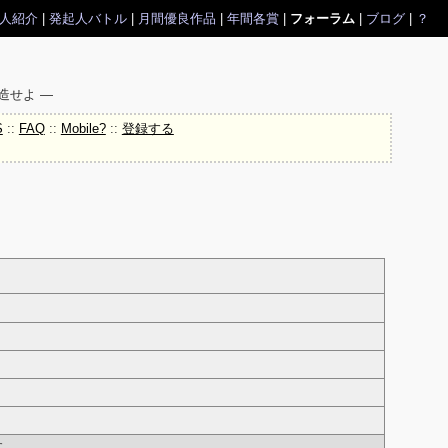
人紹介
|
発起人バトル
|
月間優良作品
|
年間各賞
|
フォーラム
|
ブログ
|
？
造せよ ―
S
::
FAQ
::
Mobile?
::
登録する
す。