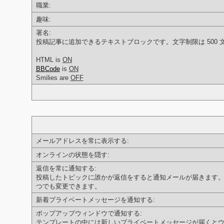
職業:
趣味:
署名:
投稿記事に追加できるテキストブロックです。文字制限は 500 
HTML is
ON
BBCode
is
ON
Smilies are
OFF
メールアドレスを常に表示する:
オンラインの状態を隠す:
返信を常に通知する:
投稿したトピックに誰かが返信をすると通知メールが届きます
つでも変更できます。
新着プライベートメッセージを通知する:
ポップアップウィンドウで通知する:
テンプレートの中には新しいプライベートメッセージが届くと