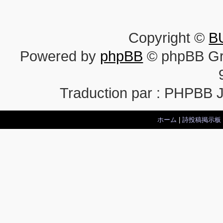
Copyright ©
B
Powered by
phpBB
© phpBB Gr
Traduction par : PHPBB 
ホーム
|
詩投稿掲示板