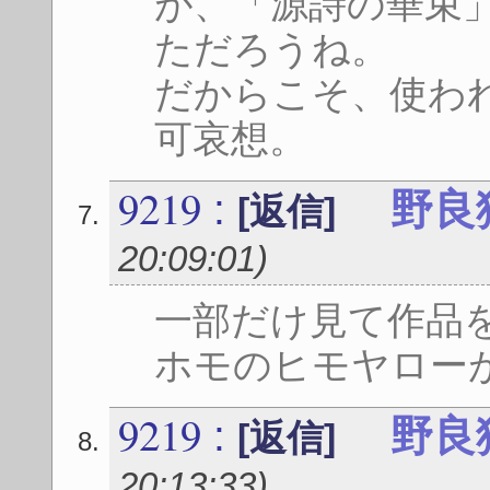
が、「源詩の華束
ただろうね。
だからこそ、使わ
可哀想。
9219
:
野良
[返信]
20:09:01
)
一部だけ見て作品
ホモのヒモヤロー
9219
:
野良
[返信]
20:13:33
)