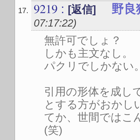
9219
:
野良
[返信]
07:17:22
)
無許可でしょ？
しかも主文なし。
パクリでしかない
引用の形体を成し
とする方がおかし
てか、世間ではこ
(笑)