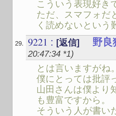
こういう表現好き
ただ、スマフォだ
く読めないという
9221
:
野良
[返信]
20:47:34
*1
)
とは言いますがね
僕にとっては批評っ
山田さんは僕より
も豊富ですから。
そういう人が書い