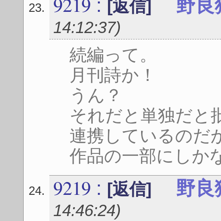
9219
:
野良
[返信]
14:12:37
)
続編って。
月刊詩か！
うん？
それだと単独だと
連携しているのだ
作品の一部にしか
9219
:
野良
[返信]
14:46:24
)