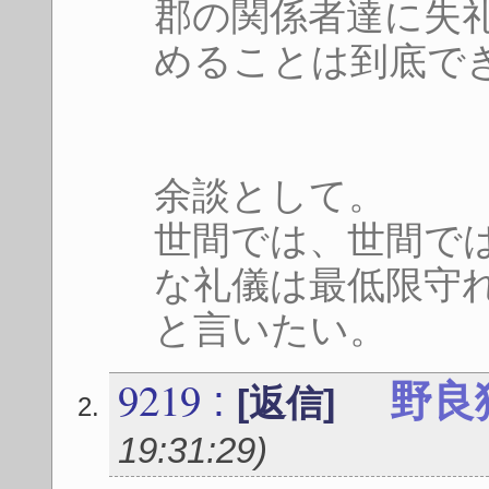
郡の関係者達に失
めることは到底で
余談として。
世間では、世間で
な礼儀は最低限守
と言いたい。
9219
:
野良
[返信]
19:31:29
)