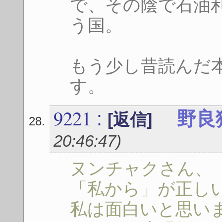
で、その陰で石油
う国。
もう少し昔読んだ
す。
9221
:
野良
[返信]
20:46:47
)
ヌンチャクさん、
「私から」が正し
私は面白いと思い