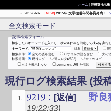
ホーム
|
詩投稿掲示板
2016-04-07
:
[NEW]
2015年 文学極道年間各賞発表！
全文検索モード
記事検索フォーム
検索したい
キーワード
を入力し、検索条件等を指定して検索を実行
キーワード
:
対象:
親
検索条件:
全ての語を含む
いずれかの語を含む
大/
検索範囲:
現行ログ
過去ログ(#502)
全てのログ
本文を表示しない
permanent URI を付記
現行ログ検索結果 (投稿
9219
:
野良
[返信]
19:22:33
)