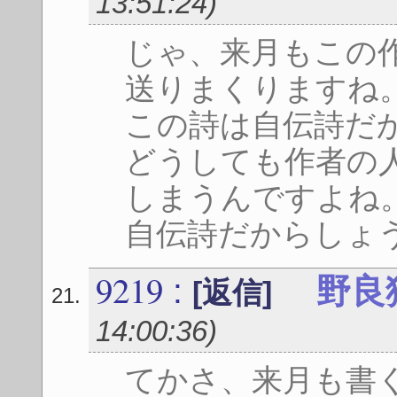
13:51:24
)
じゃ、来月もこの
送りまくりますね
この詩は自伝詩だ
どうしても作者の
しまうんですよね
自伝詩だからしょ
9219
:
野良
[返信]
14:00:36
)
てかさ、来月も書