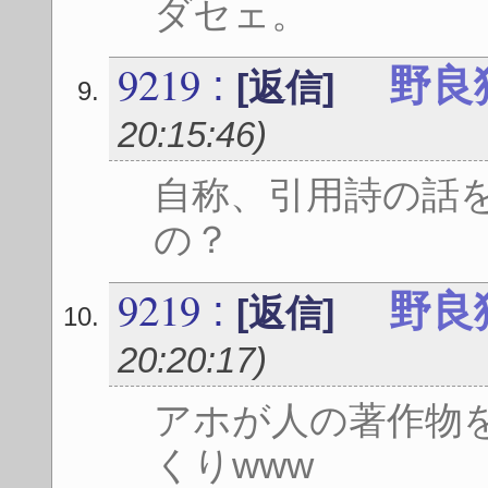
ダセェ。
9219
:
野良
[返信]
20:15:46
)
自称、引用詩の話
の？
9219
:
野良
[返信]
20:20:17
)
アホが人の著作物
くりwww