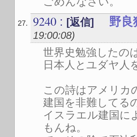
ごめんなさい。
9240
:
野良
[返信]
19:00:08
)
世界史勉強したの
日本人とユダヤ人
この詩はアメリカ
建国を非難してる
イスラエル建国に
もんね。