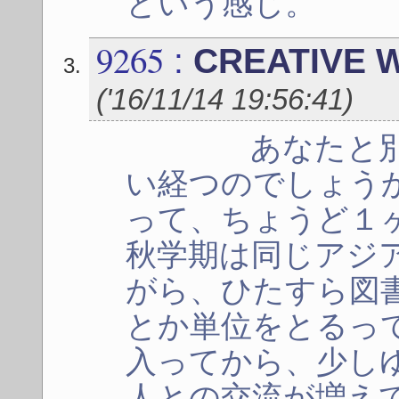
という感じ。
9265
:
CREATIVE 
(
'16/11/14 19:56:41
)
あなたと別れ
い経つのでしょう
って、ちょうど１
秋学期は同じアジ
がら、ひたすら図
とか単位をとるっ
入ってから、少し
人との交流が増え