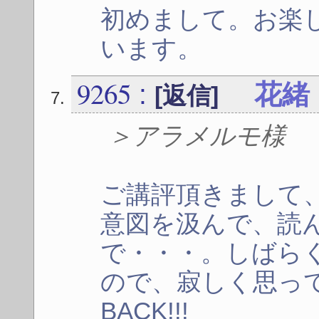
初めまして。お楽
います。
9265
:
花緒
[返信]
＞アラメルモ様
ご講評頂きまして
意図を汲んで、読
で・・・。しばら
ので、寂しく思って
BACK!!!