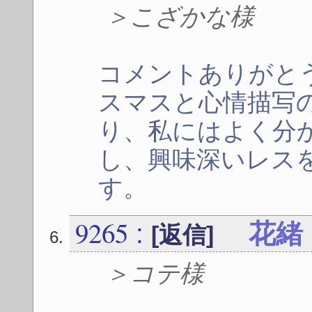
＞こざかな様
コメントありがと
スマスと心情描写
り、私にはよく分
し、興味深いレス
す。
9265
:
花緒
[返信]
＞コテ様