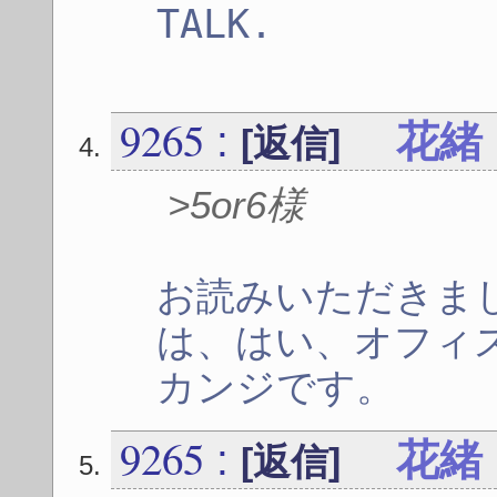
TA
9265
:
花緒
[返信]
>5or6様
お読みいただきま
は、はい、オフィ
カンジです。
9265
:
花緒
[返信]