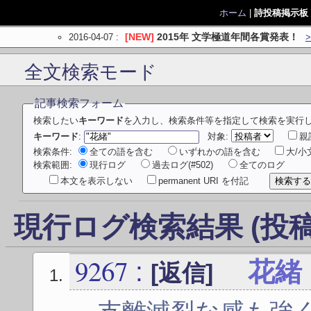
ホーム
|
詩投稿掲示板
2016-04-07
:
[NEW]
2015年 文学極道年間各賞発表！
全文検索モード
記事検索フォーム
検索したい
キーワード
を入力し、検索条件等を指定して検索を実行
キーワード
:
対象:
親
検索条件:
全ての語を含む
いずれかの語を含む
大/
検索範囲:
現行ログ
過去ログ(#502)
全てのログ
本文を表示しない
permanent URI を付記
現行ログ検索結果 (投稿
9267
:
花緒
[返信]