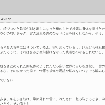
:54:23
*2
い、錆びついた鉄骨が剥き出しになった橋のしたで綺麗に身体を折りた
ポウゲの匂いをかぎ、雲の流れる先のひかりに目を細くしながら、そう
走るきみの背中にはりついているよ。寄り添っているよ。けれども枯れ
遊ぶだろうね。それはきみが生前描けなかった軌道なのかもしれないし
逸脱をさだめられた回転体のようにだだっ広い世界に自らを企投し、雲
れるな。その鋭かった歯で、憎悪や後悔や呪詛や妬みをいつまでも噛み
れていない
れ
を歩き、冬を歩き続け、季節外れの雪に、冷たさに、包み込まるとき、
るだろう、その魂をも