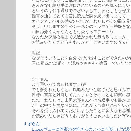
本当にこのようなご批評賜りましたこと感謝申し上げ
きみがなぜ語り手に注目されているのかを読みにくい
というのは仰る通りでございまして、わたしもなぜ注
鑑賞を通してとても昔に読んだ詩を思い出しまして、そ
カインとアベルの詩なのですが、わたしがあの骸を見
そう、申しますのも今シーズンのドラマで一番好きなんです
山田涼介くんがなんとも可愛くって(*´ー｀*)
なんだか深層心理まで見透かされた気も致しますが、と
お読みいただきどうもありがとうございます(о´∀`о)
追記
なぜそういうことを自分で思い出すことができたのかは
天に昇る/地に還る と澤あづささんが言及していただ
シロさん
よく重いって言われます！(違
でも多分わたしなど、風船みたいな軽さだと思うんで
皆様の言葉と対峙しておりますとそのことを切実に感
ただ、わたしは、山田太郎さんへのお返事でも書かせ
たしの中で切実な問題に、これからも寄り添っていか
それを受け入れてくださいましたことに多大なる感謝を
お読みいただきどうもありがとうございました(о´∀`о
:
すずらん
Lapseヴューに昨夜の夕狩さんのいかにも楽しげな