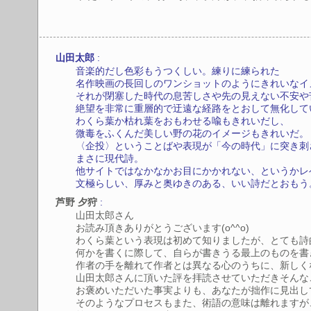
:
山田太郎
音楽的だし色彩もうつくしい。練りに練られた
名作映画の長回しのワンショットのようにきれいなイ
それが閉塞した時代の息苦しさや先の見えない不安や
絶望を非常に重層的で迂遠な経路をとおして無化して
わくら葉か枯れ葉をおもわせる喩もきれいだし、
微毒をふくんだ美しい野の花のイメージもきれいだ。
〈企投〉ということばや表現が「今の時代」に突き刺
まさに現代詩。
他サイトではなかなかお目にかかれない、というかレ
文極らしい、厚みと奥ゆきのある、いい詩だとおも
:
芦野 夕狩
山田太郎さん
お読み頂きありがとうございます(o^^o)
わくら葉という表現は初めて知りましたが、とても詩
何かを書くに際して、自らが書きうる最上のものを書
作者の手を離れて作者とは異なる心のうちに、新しく
山田太郎さんに頂いた評を拝読させていただきそんな
お褒めいただいた事実よりも、あなたが拙作に見出し
そのようなプロセスもまた、術語の意味は離れますが