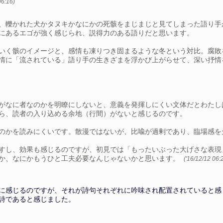
06:16)
、轢かれた犬かタヌキかなにかの死骸をまじまじと見てしまった語り手
にあるエゴが強く感じられ、説得力のある語りだと思います。
いく骸のイメージと、感情も凍りつき固まるような冬という対比。腐敗
情に「流されている」語り手の生きざまを浮かび上がらせて、深い抒情
がなに者なのかを明瞭にしないと、意義を発揮しにくい文体だとわたし
ら、読者の入り込める余地（行間）がないと感じるのです。
のかを読みにくいです。散漫ではないが、比喩が過剰であり、臨場感を
すし、効果も感じるのですが、初見では「もったいぶった大げさな表現
るか、なにかもうひと工夫必要なんじゃないかと思います。
('16/12/12 06:
に感じるのですが、それが詩句それぞれに吟味され配置されていると感
詩であると感じました。