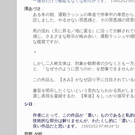
一連目だけで破綻もなくなめらかです。
('16/12/12 05:
:
澤あづさ
ある冬の朝、通勤ラッシュの車道で停車中の車窓から
読しました。やるせない罪悪感と、その罪悪感の背景
死の流れ（天に昇る／地に還る）に沿って分解されて
感じ。さまざまな暗示が絡み合い、通勤ラッシュや感
な鑑賞ですが。
＊
しかし二人称文体は、対象か観察者の少なくとも一方
と、「なぜそのように思うのか」を想像できませんか
この作品も、【きみ】がなぜ語り手に注目されている
趣旨を明示したくないという意向ならわかる気がしま
選し表現を凝縮するか、【車道】をしっかり描写す
:
シロ
作者にとって、この作品が「重い」ものであると私的
技術的な部分は解りませんが、わたくし的に「濃い」
良い作品だと思います。
('16/12/12 07:49:24
*1
)
:
芦野 夕狩