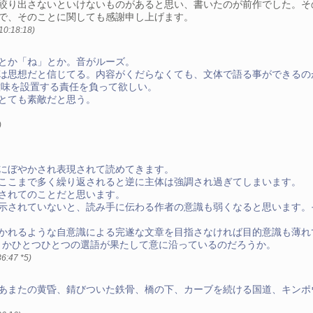
絞り出さないといけないものがあると思い、書いたのが前作でした。そ
で、そのことに関しても感謝申し上げます。
 10:18:18)
とか「ね」とか。音がルーズ。
は思想だと信じてる。内容がくだらなくても、文体で語る事ができるの
意味を設置する責任を負って欲しい。
とても素敵だと思う。
)
にぼやかされ表現されて読めてきます。
ここまで多く繰り返されると逆に主体は強調され過ぎてしまいます。
されてのことだと思います。
示されていないと、読み手に伝わる作者の意識も弱くなると思います。
かれるような自意識による完遂な文章を目指さなければ目的意識も薄れ
。とかひとつひとつの選語が果たして意に沿っているのだろうか。
36:47
*5
)
あまたの黄昏、錆びついた鉄骨、橋の下、カーブを続ける国道、キンポ