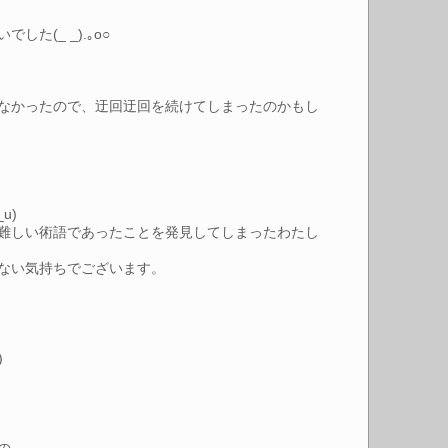
(_ _).｡o○
なかったので、迂回迂回を続けてしまったのかもし
u)
難しい術語であったことを発見してしまったわたし
ない気持ちでございます。
)