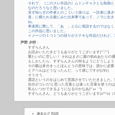
それで、（このスレ作品の）ムトンチャクとも執拗と
なのだろうなと思いました。
見ず知らずの作者とのこういう係りは、一読者に過ぎ
道」に横たわる骸にみた出来事であって、ノラに生き
ね。
車道死に際して、「あゝ」と心に発語するのではなく
この作品に思いました。
イメージの１つ１つの括りがステキな作品だけれど
:
芦野 夕狩
すずらんさん
お読みいただきどうもありがとうございます(°▽°)
重たいのに空しい！ それはまさに週の初めあたりの通勤
もしかしたら、すずらんさんの仰るようにどうしよう
その骸は多分きっとほんとうの意味では、誰かに必要
とアベルはどうなったんだ、って感じですが(≧∀≦)
そうそう、
選語というのをはじめて意識させていただきました。難
自分がコレだ!と思った言葉とは違った言葉を使うの
私もいつかできるようになるのかなあ(*´ω｀*)
すずらんさん、どうもありがとうございます(o^^o)
(
過去ログ [
510
]