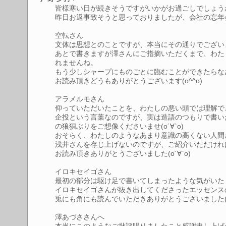
皆様寒い日が続きそうですがいかがお過ごしでしょう
昨日お返事致そうと思っておりましたが、会社の忘年会の
空転さん
文体は思想とのことですが、本当にその通りでございますね
あとで書きますが澤さんにご指摘いただくまで、わた
れませんね。
もう少しシャープにものごとに臨むことができたらなあ
お読み頂きどうもありがとうございます(o^^o)
アラメルモさん
仰っていただいたことを、わたしの悪い頭では理解でき
企投という言葉なのですが、実は造語のつもりで書い
の狼狽ぶりをご想像くださいませ(о´∀`о)
おそらく、わたしのようなあまり意識の高くない人間
浅井さんを存じ上げないのですが、ご紹介いただければ幸
お読み頂きありがとうございました(о´∀`о)
イロキセイゴさん
最初の部分は駆け足で書いてしまったような気がいたし
イロキセイゴさんが抜き出してくださったエッセンス
兎にも角にも読んでいただきありがとうございました(*^
澤あづささんへ