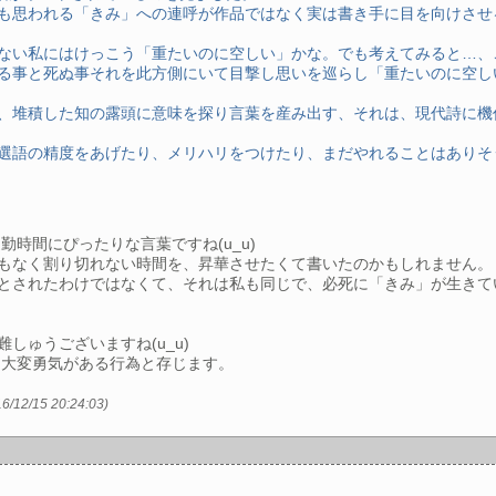
も思われる「きみ」への連呼が作品ではなく実は書き手に目を向けさせ
ない私にはけっこう「重たいのに空しい」かな。でも考えてみると…、
る事と死ぬ事それを此方側にいて目撃し思いを巡らし「重たいのに空し
、堆積した知の露頭に意味を探り言葉を産み出す、それは、現代詩に機
、選語の精度をあげたり、メリハリをつけたり、まだやれることはあり
時間にぴったりな言葉ですね(u_u)
もなく割り切れない時間を、昇華させたくて書いたのかもしれません。
とされたわけではなくて、それは私も同じで、必死に「きみ」が生きて
しゅうございますね(u_u)
は大変勇気がある行為と存じます。
'16/12/15 20:24:03)