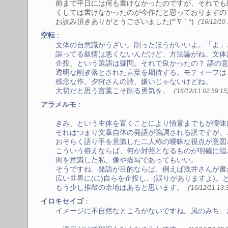
前まで平日には何も書けなかったのですが、それでも
くしては書けなかったのが今作だと思っておりますの
お読み頂きありがとうございました(*´∇｀*)
('16/12/10
:
空転
文体の自意識がうざい。削ったほうがいいよ。「よ」
謳ってる叙情は悪くないんだけど、方法論がね。文体
企投、という選語は疑問。それで良かったの？ 語の
透明な削ぎ落とされた言葉を期待する。モティーフは
残念な作。夕狩さんの詩、嫌いじゃないけどね。
大切だと思う言葉こそ削る勇気を。
('16/12/11 02:59:15
:
アラメルモ
きみ、という主体を置くことにより情景までもが曖昧
それはつまり文章自体の発語が強調される訳ですが、
おそらく語り手を意識した二人称の曖昧な視点が意図
こういう拵えならば、何か対照となるものが明確に指
間を意識した私、像や描写であってもいい。
そうですね、発語が目的ならば、例えば浅井さんが書
広い世界に(に)自らを企投し、(誤りがありますよ)
もう少し推敲の余地はあると思います。
('16/12/11 13:
:
イロキセイゴ
イメージに不自然なところがないですね。風のみち、