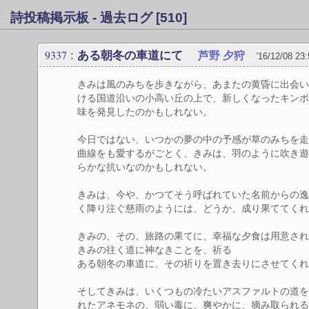
詩投稿掲示板 - 過去ログ [510]
9337
:
ある朝冬の車道にて
芦野 夕狩
'16/12/08 23
きみは風のみちを歩きながら、あまたの黄昏に出会
ける国道沿いの小高い丘の上で、新しくなったキン
味を発見したのかもしれない。
今日ではない、いつかの夢の中の予感が草のみちを
曲線をも愛するがごとく、きみは、羽のように吹き
らかな抗いなのかもしれない。
きみは、今や、かつてそう呼ばれていた名前からの
く降り注ぐ慈雨のようには、どうか、成り果ててく
きみの、その、旅路の果てに、幸福な夕食は用意さ
きみの往く道に神なきことを、祈る
ある朝冬の車道に、その祈りを置き去りにさせてく
そしてきみは、いくつもの冷たいアスファルトの道
れたアネモネの、弱い毒に、爽やかに、摘み取られ