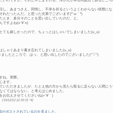
たいのですが、それと申しますのも、澤さんが仰る問題点であるところ
目し、あまつさえ、同情し、不幸を祈るというよくわからない状態にな
れだったんだ。と思った次第でございます(*´ω｀*)
たとき、多分そのことを思い出していたのだ、と。
よね(о´∀`о)
ても嬉しかったので、ちょっとはしゃいでしまいました(u_u)
しゃぐあまり書き忘れてしまいました(u_u)
きましたところで、はっ、と思い出したのでございました(°▽°)
すね、実際。
じます。
ていただきましたが、たとえ他の方から見たら取るに足らない人間にう
なくてはならない、と考えはじめました。
お伝えさせてくださいね(=´∀｀)
)
('16/12/12 22:30:31
*4
)
返信がポストされているのを見ました。