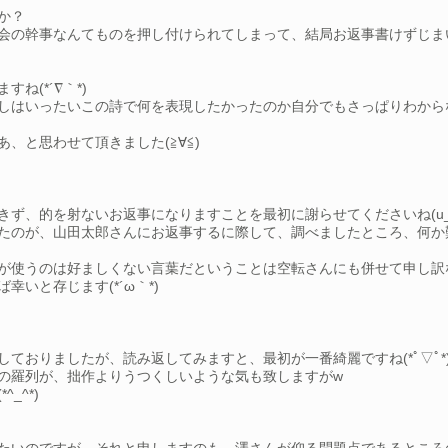
か？
幹事なんてものを押し付けられてしまって、結局お返事書けずじまいでした
(*´∇｀*)
しはいったいこの詩で何を表現したかったのか自分でもさっぱりわから
、と思わせて頂きました(≧∀≦)
ず、的を射ないお返事になりますことを最初に謝らせてくださいね(u_
たのが、山田太郎さんにお返事するに際して、調べましたところ、何か
が使うのは好ましくない言葉だということは空転さんにも併せて申し訳
いと存じます(*´ω｀*)
ておりましたが、読み返してみますと、最初が一番綺麗ですね(*ﾟ▽ﾟ*
の羅列が、拙作よりうつくしいような気も致しますがw
_^*)