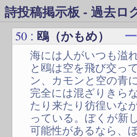
詩投稿掲示板 - 過去ログ 
50
:
鴎（かもめ）
一
海には人がいつも溢
と鴎は空を飛び交っ
ン、カモンと空の青
完全には混ざりきら
たり来たり彷徨いな
っている。ぼくが新
可能性があるなら、