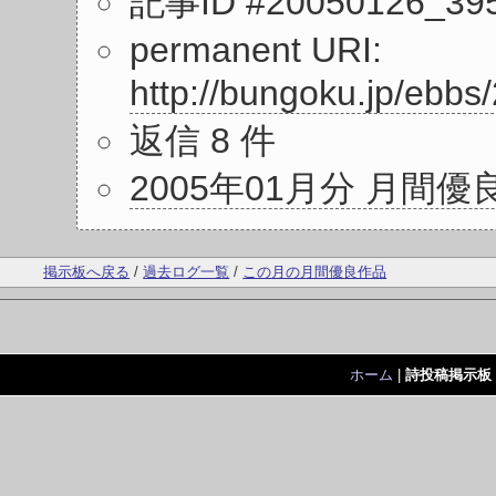
記事ID #20050126_39
permanent URI:
http://bungoku.jp/eb
返信 8 件
2005年01月分 月間優
掲示板へ戻る
/
過去ログ一覧
/
この月の月間優良作品
ホーム
|
詩投稿掲示板