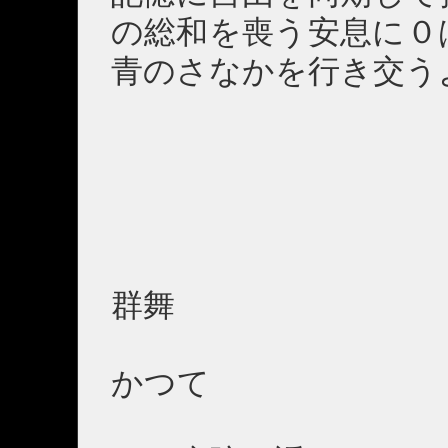
の総和を喪う安息に０
青のさなかを行き交う
群舞
かつて