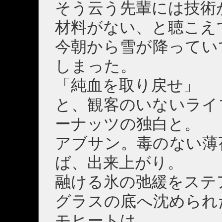
そう云う先輩には技術
材料がない、と聴こえ
今朝から雪が降ってい
しまった。
「純血を取り戻せ」
と、観客のいないライ
ーナッツの独白と。
アブサン。毒のない薄
ば、出来上がり。
融ける氷の弛緩をステ
グラスの底へ沈められ
モヒートは、