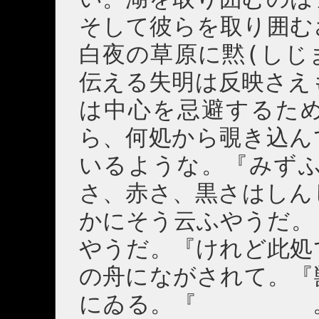
そして彼らを取り囲む
白夜の草原に黙(しじ
伝える失明は反映さえ
は中心を忌避するた
ら、何処から覗き込ん
いるような。『みずふ
さ、赤さ、黒さはしん
かにそう云ふやうだ。
やうだ。『けれど此処
の舟にながされて。『
にゐる。『 。い