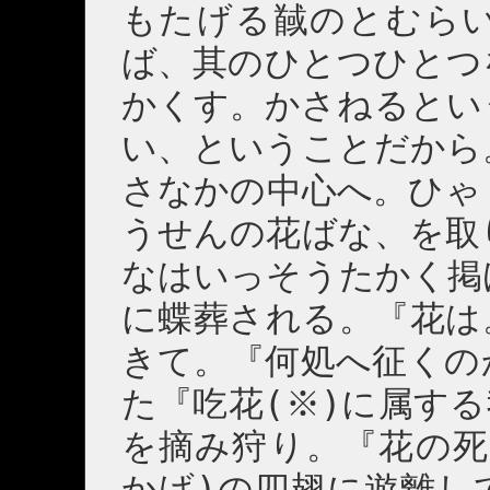
もたげる馘のとむら
ば、其のひとつひとつ
かくす。かさねるとい
い、ということだから
さなかの中心へ。ひゃ
うせんの花ばな、を取
なはいっそうたかく掲
に蝶葬される。『花は
きて。『何処へ征くの
た『吃花(※)に属す
を摘み狩り。『花の死
かげ)の四翅に遊離し