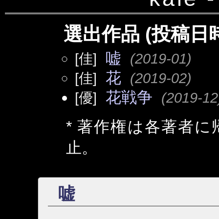
選出作品 (投稿日時
嘘
[佳]
(2019-01)
花
[佳]
(2019-02)
花戦争
[優]
(2019-12
* 著作権は各著者
止。
嘘