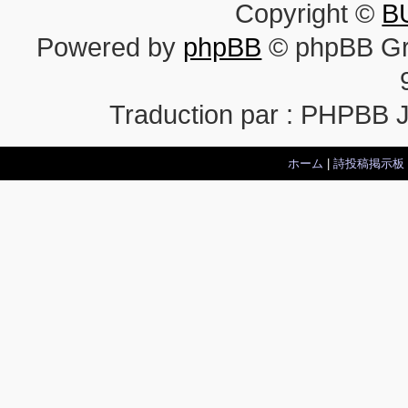
Copyright ©
B
Powered by
phpBB
© phpBB Gr
Traduction par : PHPBB 
ホーム
|
詩投稿掲示板