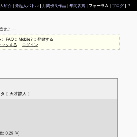
人紹介
|
発起人バトル
|
月間優良作品
|
年間各賞
|
フォーラム
|
ブログ
|
？
造せよ ―
S
::
FAQ
::
Mobile?
::
登録する
ェックする
::
ログイン
 [ 天才詩人 ]
 0.29 件]