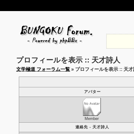
プロフィールを表示 :: 天才詩人
文学極道 フォーラム一覧
» プロフィールを表示 :: 天
アバター
Member
連絡先 - 天才詩人