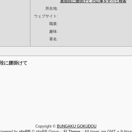
裏階段に腰掛けて の記事をすべて検索
所在地:
ウェブサイト:
職業:
趣味:
署名:
階段に腰掛けて
Copyright ©
BUNGAKU GOKUDOU
Powered by
phpBB
© phpBB Group ::
FI Theme
:: All times are GMT + 9 Hou