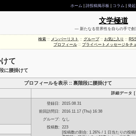
ホーム
|
詩投稿掲示板
|
コラム
|
発起
文学極道
― 新たなる世界性を自らの手で創
検索
::
メンバーリスト
::
グループ
::
お気に入り
::
RS
プロフィール
::
プライベートメッセージをチ
掛けて
階段に腰掛けて
プロフィールを表示 :: 裏階段に腰掛けて
詳細データ [
登録日:
2015.08.31
前回訪問日:
2016.11.17 (Thu) 16:38
グループ:
なし
投稿数:
223
[投稿数の割合: 1.26% / 1 日当たりの投稿数: