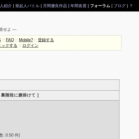
人紹介
|
発起人バトル
|
月間優良作品
|
年間各賞
|
フォーラム
|
ブログ
|
？
造せよ ―
S
::
FAQ
::
Mobile?
::
登録する
ェックする
::
ログイン
 裏階段に腰掛けて ]
 0.50 件]